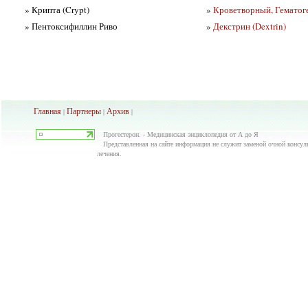
» Крипта (Crypt)
»
Кроветворный, Гематог
» Пентоксифиллин Риво
»
Декстрин (Dextrin)
Главная
Партнеры
Архив
|
|
|
Прогестерон. - Медицинская энциклопедия от А до Я
Представленная на сайте информация не служит заменой очной консуль
лечения.