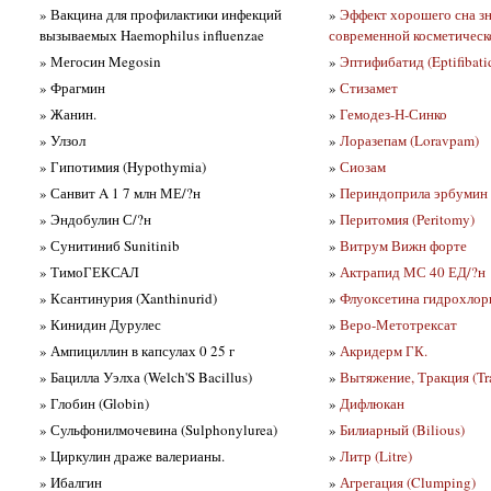
» Вакцина для профилактики инфекций
»
Эффект хорошего сна зн
вызываемых Haemophilus influenzae
современной косметичес
» Мегосин Megosin
»
Эптифибатид (Eptifibatid
» Фрагмин
»
Стизамет
» Жанин.
»
Гемодез-Н-Синко
» Улзол
»
Лоразепам (Loravpam)
» Гипотимия (Hypothymia)
»
Сиозам
» Санвит A 1 7 млн МЕ/?н
»
Периндоприла эрбумин
» Эндобулин С/?н
»
Перитомия (Peritomy)
» Сунитиниб Sunitinib
»
Витрум Вижн форте
» ТимоГЕКСАЛ
»
Актрапид МС 40 ЕД/?н
» Ксантинурия (Xanthinurid)
»
Флуоксетина гидрохлор
» Кинидин Дурулес
»
Веро-Метотрексат
» Ампициллин в капсулах 0 25 г
»
Акридерм ГК.
» Бацилла Уэлха (Welch'S Bacillus)
»
Вытяжение, Тракция (Tra
» Глобин (Globin)
»
Дифлюкан
» Сульфонилмочевина (Sulphonylurea)
»
Билиарный (Bilious)
» Циркулин драже валерианы.
»
Литр (Litre)
» Ибалгин
»
Агрегация (Clumping)