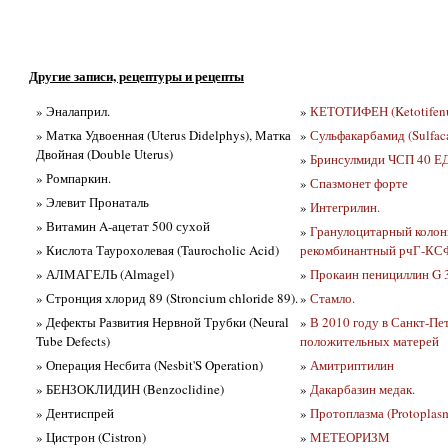
Другие записи, рецептуры и рецепты
» Эналаприл.
»
КЕТОТИФЕН (Ketotifen
» Матка Удвоенная (Uterus Didelphys), Матка
»
Сульфакарбамид (Sulfac
Двойная (Double Uterus)
»
Бринсулмиди ЧСП 40 ЕД
» Ромпаркин.
»
Спазмонет форте
» Элевит Пронаталь
»
Интегрилин.
» Витамин A-ацетат 500 сухой
»
Гранулоцитарный колон
» Кислота Таурохолевая (Taurocholic Acid)
рекомбинантный рчГ-КС
» АЛМАГЕЛЬ (Almagel)
»
Прокаин пенициллин G 3
» Стронция хлорид 89 (Stroncium chloride 89).
»
Стамло.
» Дефекты Развития Нервной Трубки (Neural
»
В 2010 году в Санкт-Пе
Tube Defects)
положительных матерей
» Операция Несбита (Nesbit'S Operation)
»
Амитриптилин
» БЕНЗОКЛИДИН (Benzoclidine)
»
Дакарбазин медак.
» Дентиспрей
»
Протоплазма (Protoplas
» Цистрон (Cistron)
»
МЕТЕОРИЗМ