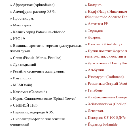
» Афродизиак (Aphrodisiac)
»
Колдакт.
» Аммифурин раствор 0,3%.
»
Надф (Nadp), Никотина
(Nicotinamide Adenine Din
» Простанорм.
»
Алтиазем РР
» Макситрол.
»
Теркодин
» Калия хлорид Potassium chloride
»
Локрен.
» ИРС 19
»
Вкусовой (Gustatory)
» Вакцина паротитно-коревая культуральная
живая сухая.
»
Путин посетит Федерал
гематологии, онкологии 
» Свищ (Fistula, Множ. Fistulae)
»
Доксофиллин Doxofyllin
» Лук медвежий
»
Альбумин
» Ревайтл Чесночные жемчужины
»
Изофлуран (Isoflurane).
» Имуспорин.
»
Ревматизм Острый (Acu
» МЕМОлайф
»
Гепабене
» Какосмия (Cacosmid)
»
Лимфогранулема Венери
» Нервы Спинномозговые (Spinal Nerves)
»
Хейлопластика (Cheilopl
» СЫПНОЙ ТИФ
»
Лексотан.
» Пероксид водорода А 35.
»
Пенсулин СР 100 ЕД/?с
» Пиобактериофаг поливалентный
очищенный
»
Йодамид Iodamide