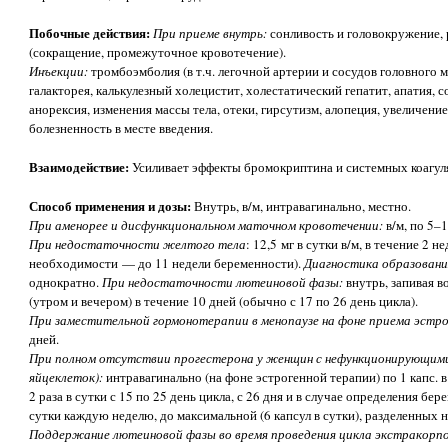
Побочные действия:
При приеме внутрь:
сонливость и головокружение, 
(сокращение, промежуточное кровотечение).
Инъекции:
тромбоэмболия (в т.ч. легочной артерии и сосудов головного м
галакторея, калькулезный холецистит, холестатический гепатит, апатия, 
анорексия, изменения массы тела, отеки, гирсутизм, алопеция, увеличени
болезненность в месте введения.
Взаимодействие:
Усиливает эффекты бромокриптина и системных коагул
Способ применения и дозы:
Внутрь, в/м, интравагинально, местно.
При аменорее и дисфункциональном маточном кровотечении:
в/м, по 5–1
При недостаточности желтого тела
: 12,5 мг в сутки в/м, в течение 2 
необходимости — до 11 недели беременности).
Диагностика образовани
однократно.
При недостаточности лютеиновой фазы:
внутрь, запивая в
(утром и вечером) в течение 10 дней (обычно с 17 по 26 день цикла).
При заместительной гормонотерапии в менопаузе на фоне приема эстро
дней.
При полном отсутствии прогестерона у женщин с нефункционирующим
яйцеклеток):
интравагинально (на фоне эстрогенной терапии) по 1 капс. в 
2 раза в сутки с 15 по 25 день цикла, с 26 дня и в случае определения бе
сутки каждую неделю, до максимальной (6 капсул в сутки), разделенных н
Поддержание лютеиновой фазы во время проведения цикла экстракорп