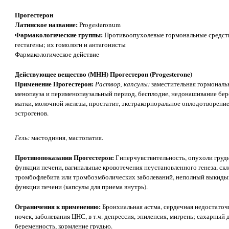
Прогестерон
Латинское название:
Progesteronum
Фармакологические группы:
Противоопухолевые гормональные средств
гестагены; их гомологи и антагонисты
Фармакологическое действие
Действующее вещество (МНН) Прогестерон (Progesterone)
Применение Прогестерон:
Раствор, капсулы:
заместительная гормональн
менопауза и перименопаузальный период, бесплодие, недонашивание бере
матки, молочной железы, простатит, экстракорпоральное оплодотворение
эстрогенов.
Гель:
мастодиния, мастопатия.
Противопоказания Прогестерон:
Гиперчувствительность, опухоли груд
функции печени, вагинальные кровотечения неустановленного генеза, ск
тромбофлебита или тромбоэмболических заболеваний, неполный выкид
функции печени (капсулы для приема внутрь).
Ограничения к применению:
Бронхиальная астма, сердечная недостаточ
почек, заболевания ЦНС, в т.ч. депрессия, эпилепсия, мигрень; сахарный
беременность, кормление грудью.