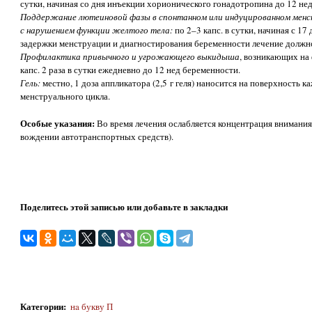
сутки, начиная со дня инъекции хорионического гонадотропина до 12 не
Поддержание лютеиновой фазы в спонтанном или индуцированном менст
с нарушением функции желтого тела:
по 2–3 капс. в сутки, начиная с 17 
задержки менструации и диагностирования беременности лечение должн
Профилактика привычного и угрожающего выкидыша
, возникающих на
капс. 2 раза в сутки ежедневно до 12 нед беременности.
Гель:
местно, 1 доза аппликатора (2,5 г геля) наносится на поверхность каж
менструального цикла.
Особые указания:
Во время лечения ослабляется концентрация внимани
вождении автотранспортных средств).
Поделитесь этой записью или добавьте в закладки
Категории
:
нa букву П