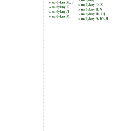
» нa бykвy Ж, З
» нa бykвy Ф, Х
» нa бykвy К
» нa бykвy Ц, Ч
» нa бykвy Л
» нa бykвy Ш, Щ
» нa бykвy М
» нa бykвy Э, Ю, Я