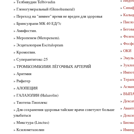
»
Индоб
» Телбивудин Telbivudin
»
Синаф
» Гленогумеральный (Glenohumeral)
»
Кальц
» Переход на "зимнее" время не вреден для здоровья
»
Пиелоц
» Бринсулрапи МК 40 ЕД/?с
»
Бегов
» Амифостин.
»
Фозена
» Меропенем (Meropenem).
»
Фосфо
» Эсциталопрам Escitalopram
»
ОКИ
» Кромоглин.
»
Эмуль
» Суперантитокс-25
»
Зукло
» ТРОМБОЭМБОЛИЯ ЛЁГОЧНЫХ АРТЕРИЙ
»
Импот
» Аритмия
»
Терап
» Рифатер
»
Асман
» АЛОПЕЦИЯ
»
ВЫПА
» ГАЛАЗОЛИН (Halazolin)
»
Декса
» Тиотепа-Тиоплекс
»
Авант
» Для сохранения здоровья тайские врачи советуют больше
улыбаться
»
Докси
» Микстура (Linctus)
»
Биома
» Ксилометазолин
»
Имипр