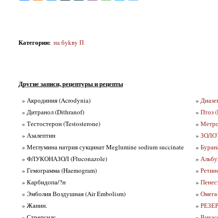
Категории
:
нa бykвy П
Другие записи, рецептуры и рецепты
» Акродиния (Acrodynia)
»
Диазе
» Дитранол (Dithranof)
»
Птоз (
» Тестостерон (Testosterone)
»
Метро
» Азалептин
»
ЗОЛОТ
» Меглумина натрия сукцинат Meglumine sodium succinate
»
Буран
» ФЛУКОНАЗОЛ (Fluconazole)
»
Альбу
» Гемограмма (Haemogram)
»
Ретин
» Карбидопа/?н
»
Пенес
» Эмболия Воздушная (Air Embolism)
»
Омега
» Жанин.
»
РЕЗЕР
» Стрепсилс.
»
Викасо