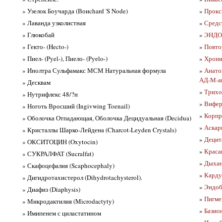
» Узелок Боучарда (Воиchard 'S Node)
»
Прокс
» Лаванда узколистная
»
Средс
» Глюкобай
»
ЭНДО
» Гекто- (Hecto-)
»
Повто
» Пиел- (Pyel-), Пиело- (Руеlo-)
»
Хрони
» Инолтра Сульфамакс МСМ Натуральная формула
»
Анато
АД-М-а
» Десквам
»
Трихок
» Нутрифлекс 48/?н
»
Вифер
» Ноготь Вросший (Ingivwing Toenail)
»
Корпр
» Оболочка Отпадающая, Оболочка Децидуальная (Decidua)
»
Аскари
» Кристаллы Шарко-Лейдена (Charcot-Leyden Crystals)
»
Децит
» ОКСИТОЦИН (Oxytocin)
»
Краса
» СУКРАЛФАТ (Sucralfat)
»
Дыхани
» Скафоцефалия (Scaphocephaly)
»
Карду
» Дигидротахистерол (Dihydrotachysterol).
»
Эндоб
» Диафиз (Diaphysis)
»
Пигме
» Микродактилия (Microdactyty)
»
Базион
» Имипенем с циластатином