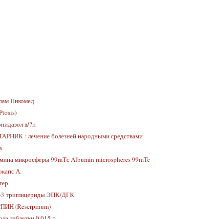
пам Никомед.
Ptosis)
нидазол в/?н
АРНИК : лечение болезней народными средствами
а
мина микросферы 99mTс Albumin microspheres 99mTc
окапс А.
тер
-3 триглицериды ЭПК/ДГК
ПИН (Reserpinum)
ла таблетки 0,015 г.