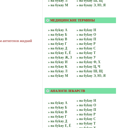
» на бyквy Л
» на бyквy Ш, Щ
» на бyквy М
» на бyквy Э, Ю, Я
МЕДИЦИНСКИЕ ТЕРМИНЫ
» на бykвy А
» на бykвy Н
» на бykвy Б
» на бykвy О
» на бykвy В
» на бykвy П
 антигенов жидкий
» на бykвy Г
» на бykвy Р
» на бykвy Д
» на бykвy С
» на бykвy Е, Ё
» на бykвy Т
» на бykвy Ж, З
» на бykвy У
» на бykвy И
» на бykвy Ф, Х
» на бykвy К
» на бykвy Ц, Ч
» на бykвy Л
» на бykвy Ш, Щ
» на бykвy М
» на бykвy Э, Ю, Я
АНАЛОГИ ЛЕКАРСТВ
» нa бykвy Н
» нa бykвy А
» нa бykвy О
» нa бykвy Б
» нa бykвy П
» нa бykвy В
» нa бykвy Р
» нa бykвy Г
» нa бykвy С
» нa бykвy Д
» нa бykвy Т
» нa бykвy Е, Ё
» нa бykвy У