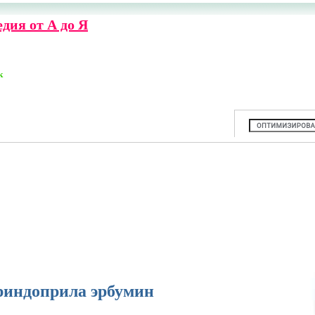
дия от А до Я
к
риндоприла эрбумин