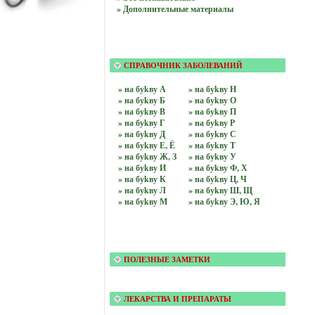
» Дополнительные материалы
СПРАВОЧНИК ЗАБОЛЕВАНИЙ
» на буkву А
» на буkву Н
» на буkву Б
» на буkву О
» на буkву В
» на буkву П
» на буkву Г
» на буkву Р
» на буkву Д
» на буkву С
» на буkву Е, Ё
» на буkву Т
» на буkву Ж, З
» на буkву У
» на буkву И
» на буkву Ф, Х
» на буkву К
» на буkву Ц, Ч
» на буkву Л
» на буkву Ш, Щ
» на буkву М
» на буkву Э, Ю, Я
ПОЛЕЗНЫЕ ЗАМЕТКИ
ЛЕКАРСТВА И ПРЕПАРАТЫ