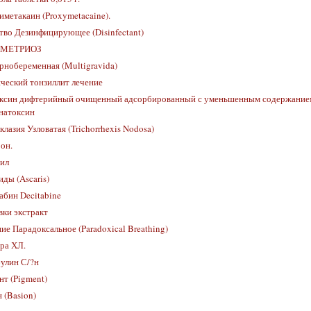
иметакаин (Proxymetacaine).
тво Дезинфицирующее (Disinfectant)
МЕТРИОЗ
рнобеременная (Multigravida)
ческий тонзиллит лечение
ксин дифтерийный очищенный адсорбированный с уменьшенным содержанием
натоксин
лазия Узловатая (Trichorrhexis Nodosa)
он.
ил
ды (Ascaris)
абин Decitabine
вки экстракт
е Парадоксальное (Paradoxical Breathing)
ра ХЛ.
улин С/?н
нт (Pigment)
 (Basion)