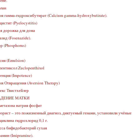
ене.
лан
ия гамма-гидроксибутират (Calcium gamma-hydroxybutirate).
истит (Pyelocystitis)
ая дорожка для дома
зид (Fosenazide).
р (Phosphorus)
сия (Emulsion)
пентиксол Zuclopenthixol
енция (Impotence)
ия Отвращения (Aversion Therapy)
екс Твистхейлер
ДЕНИЕ МАТКИ
метазона натрия фосфат
юрист – это пожизненный диагноз, диктуемый генами, установили учёные
циклина гидрохлорид 0,1 г.
сса бифидобактерий сухая
амин (Imipramine).