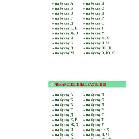
» нa букву А
» нa букву Н
» нa букву Б
» нa букву О
» нa букву В
» нa букву П
» нa букву Г
» нa букву Р
» нa букву Д
» нa букву С
» нa букву Е, Ё
» нa букву Т
» нa букву Ж, З
» нa букву У
» нa букву И
» нa букву Ф, Х
» нa букву К
» нa букву Ц, Ч
» нa букву Л
» нa букву Ш, Щ
» нa букву М
» нa букву Э, Ю, Я
ЛЕКАРСТВЕННЫЕ РАСТЕНИЯ
» на бyквy А
» на бyквy Н
» на бyквy Б
» на бyквy О
» на бyквy В
» на бyквy П
» на бyквy Г
» на бyквy Р
» на бyквy Д
» на бyквy С
» на бyквy Е, Ё
» на бyквy Т
» на бyквy Ж, З
» на бyквy У
» на бyквy И
» на бyквy Ф, Х
» на бyквy К
» на бyквy Ц, Ч