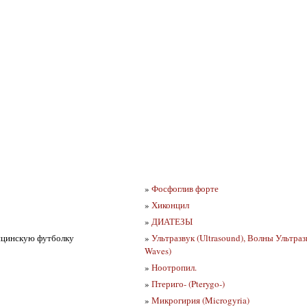
»
Фосфоглив форте
»
Хиконцил
»
ДИАТЕЗЫ
дицинскую футболку
»
Ультразвук (Ultrasound), Волны Ультраз
Waves)
»
Ноотропил.
»
Птериго- (Pterygo-)
»
Микрогирия (Microgyria)