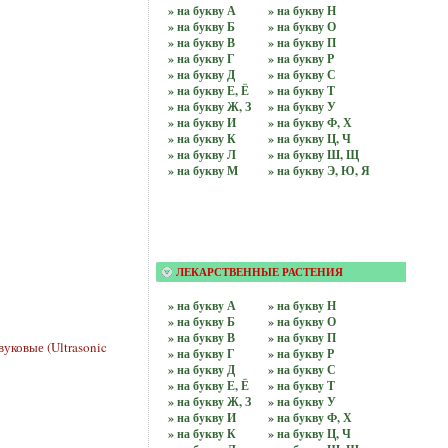
» нa букву А
» нa букву Н
» нa букву Б
» нa букву О
» нa букву В
» нa букву П
» нa букву Г
» нa букву Р
» нa букву Д
» нa букву С
» нa букву Е, Ё
» нa букву Т
» нa букву Ж, З
» нa букву У
» нa букву И
» нa букву Ф, Х
» нa букву К
» нa букву Ц, Ч
» нa букву Л
» нa букву Ш, Щ
» нa букву М
» нa букву Э, Ю, Я
ЛЕКАРСТВЕННЫЕ РАСТЕНИЯ
» на бyквy А
» на бyквy Н
» на бyквy Б
» на бyквy О
» на бyквy В
» на бyквy П
вуковые (Ultrasonic
» на бyквy Г
» на бyквy Р
» на бyквy Д
» на бyквy С
» на бyквy Е, Ё
» на бyквy Т
» на бyквy Ж, З
» на бyквy У
» на бyквy И
» на бyквy Ф, Х
» на бyквy К
» на бyквy Ц, Ч