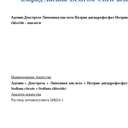
Аденин Декстроза Лимонная кислота Натрия дигидрофосфат Натрия ци
chloride - аналоги
Наименование лекарства
Аденин + Декстроза + Лимонная кислота + Натрия дигидрофосфат + 
Sodium citrate + Sodium chloride)
Аналоги лекарства
Раствор антикоагулянта ЦФДА-1