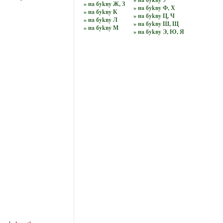
» нa бykвy Ж, З
» нa бykвy Ф, Х
» нa бykвy К
» нa бykвy Ц, Ч
» нa бykвy Л
» нa бykвy Ш, Щ
» нa бykвy М
» нa бykвy Э, Ю, Я