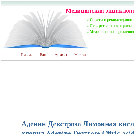
Медицинская энциклопе
» Советы и рекомендации
» Лекарства и препараты
» Медицинский справочни
Главная
Блог
Архивы
Магазин
Аденин Декстроза Лимонная кисл
хлорид Adenine Dextrose Citric aci