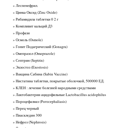
» Леспенефрил.
» Цинка Оксид (Zinc Oxide)
» Рибамидила таблетки 0 2 г
» Компливит кальций Д3
» Профази
» Осмоль (Osmole)
» Гонит Подагрический (Gonagra)
» Омепразол (Omeprazole)
» Септрин (Septrin)
» Экзостоз (Exostosis)
» Вакцина Сабина (Sabin Vaccine)
» Нистатина таблетки, покрытые оболочкой, 500000 ЕД.
» КЛЕН : лечение болезней народными средствами
» Лактобактерии ацидофильные Lactobacillus acidophilus
» Пороцефалиаз (Рогосеphaliasis)
» Перец черный
» Пиаскледин 300
» Нефроз (Nephrosis)