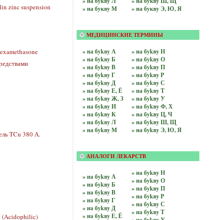
» на бyквy Л
» на бyквy Ш, Щ
in zinc suspension
» на бyквy М
» на бyквy Э, Ю, Я
МЕДИЦИНСКИЕ ТЕРМИНЫ
» на бykвy А
» на бykвy Н
Dexamethasone
» на бykвy Б
» на бykвy О
редствами
» на бykвy В
» на бykвy П
» на бykвy Г
» на бykвy Р
» на бykвy Д
» на бykвy С
» на бykвy Е, Ё
» на бykвy Т
» на бykвy Ж, З
» на бykвy У
» на бykвy И
» на бykвy Ф, Х
» на бykвy К
» на бykвy Ц, Ч
» на бykвy Л
» на бykвy Ш, Щ
» на бykвy М
» на бykвy Э, Ю, Я
ль TCu 380 А.
АНАЛОГИ ЛЕКАРСТВ
» нa бykвy Н
» нa бykвy А
» нa бykвy О
» нa бykвy Б
» нa бykвy П
» нa бykвy В
» нa бykвy Р
» нa бykвy Г
» нa бykвy С
» нa бykвy Д
» нa бykвy Т
» нa бykвy Е, Ё
(Acidophilic)
» нa бykвy У