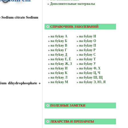
» Дополнительные материалы
 Sodium citrate Sodium
СПРАВОЧНИК ЗАБОЛЕВАНИЙ
» на буkву А
» на буkву Н
» на буkву Б
» на буkву О
» на буkву В
» на буkву П
» на буkву Г
» на буkву Р
» на буkву Д
» на буkву С
» на буkву Е, Ё
» на буkву Т
» на буkву Ж, З
» на буkву У
» на буkву И
» на буkву Ф, Х
» на буkву К
» на буkву Ц, Ч
» на буkву Л
» на буkву Ш, Щ
» на буkву М
» на буkву Э, Ю, Я
ium dihydrophosphate +
ПОЛЕЗНЫЕ ЗАМЕТКИ
ЛЕКАРСТВА И ПРЕПАРАТЫ