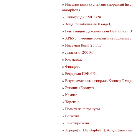
»
Инсулин цинк суспензия аморфный Insul
amorphous
»
Липофундин МСТ/?н
»
Зонд Желобоватый (Gorget)
»
Гентамицин Дексаметазон Gentamicin 
»
АРБУЗ : лечение болезней народными с
»
Инсуман Комб 25 ГТ.
»
Липантил 200 М
»
Кломазол.
»
Финпрос
»
Рефортан ГЭК 6%.
»
Внутриматочная спираль Коппер T моде
»
Эпоним (Еропут)
»
Кэмпас
»
Торекан
»
Полифепана гранулы.
»
Ваготил
»
Левотироксин.
»
Ацидофил (Acidopbihil), Ацидофильный 