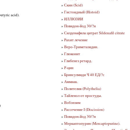
»
Скин (Scid)
»
Гистоидный (Histoid)
tyric acid).
»
ИЛЛЮЗИИ
»
Повидон-йод 30/?н
»
Силденафила цитрат Sildenafil citrate
»
Рахит лечение
»
Веро-Триметазидин.
»
Глюконит
»
Глибенез ретард.
»
Р-цин
»
Бринсулмиди Ч 40 ЕД/?с
»
Аммиак.
»
Полителия (Polythelia)
»
Тайленол от простуды.
»
Вобэнзим
)
»
Рассечение I (Discission)
»
Повидон-йод 30/?н
»
Меркаптопурин (Mercaptopurine).