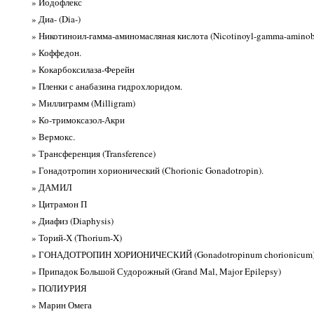
» Йодофлекс
» Диа- (Dia-)
» Никотиноил-гамма-аминомасляная кислота (Nicotinoyl-gamma-aminobu
» Коффедон.
» Кокарбоксилаза-Ферейн
» Пленки с анабазина гидрохлоридом.
» Миллиграмм (Milligram)
» Ко-тримоксазол-Акри
» Вермокс.
» Трансференция (Transference)
» Гонадотропин хорионический (Chorionic Gonadotropin).
» ДАМИЛ
» Цитрамон П
» Диафиз (Diaphysis)
» Торий-Х (Thorium-X)
» ГОНАДОТРОПИН ХОРИОНИЧЕСКИЙ (Gonadotropinum chorionicum
» Припадок Большой Судорожный (Grand Mal, Major Epilepsy)
» ПОЛИУРИЯ
» Марин Омега