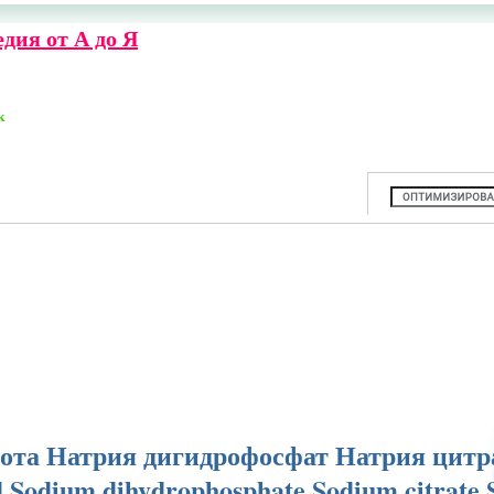
дия от А до Я
к
ота Натрия дигидрофосфат Натрия цитр
d Sodium dihydrophosphate Sodium citrate 