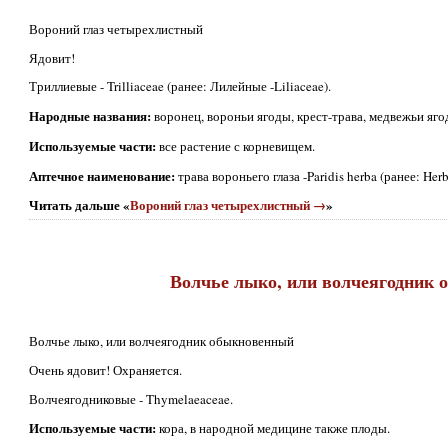
Вороний глаз четырехлистный
Ядовит!
Триллиевые - Trilliaceae (ранее: Лилейные -Liliaceae).
Народные названия:
воронец, вороньи ягоды, крест-трава, медвежьи яго
Используемые части:
все растение с корневищем.
Аптечное наименование:
трава вороньего глаза -Paridis herba (ранее: Herba
Читать дальше «
Вороний глаз четырехлистный →
»
Волчье лыко, или волчеягодник
Волчье лыко, или волчеягодник обыкновенный
Очень ядовит! Охраняется.
Волчеягодниковые - Thymelaeaceae.
Используемые части:
кора, в народной медицине также плоды.