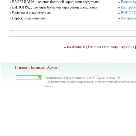
» ВАЛЕРИАНА : лечение болезней народными средствами
»
Волчец к
» ВИНОГРАД : лечение болезней народными средствами
»
Вяз граб
» Валериана лекарственная
»
ВИНОГРАД
» Вереск обыкновенный
»
Валериана
« на бyквy Б
|
Главная страница
|
Архивы
Главная
Партнеры
Архив
|
|
|
Медицинская энциклопедия от А до Я: Архив на бyквy В
Представленная на сайте информация не служит заменой очной консуль
лечения.