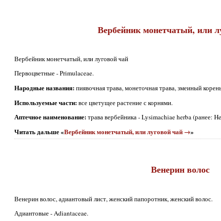
Вербейник монетчатый, или л
Вербейник монетчатый, или луговой чай
Первоцветные - Primulaceae.
Народные названия:
пиявочная трава, монеточная трава, змеиный корень,
Используемые части:
все цветущее растение с корнями.
Аптечное наименование:
трава вербейника - Lysimachiae herba (ранее: He
Читать дальше «
Вербейник монетчатый, или луговой чай →
»
Венерин волос
Венерин волос, адиантовый лист, женский папоротник, женский волос.
Адиантовые - Adiantaceae.