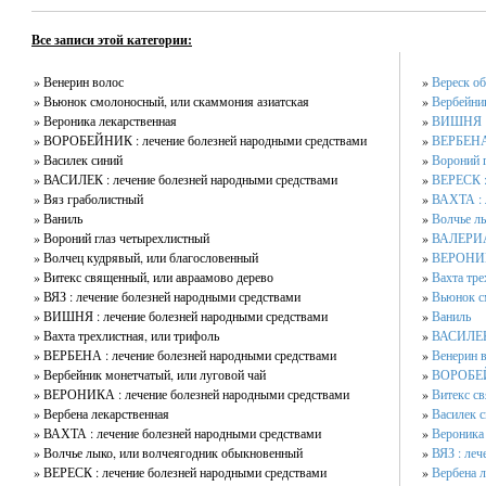
Все записи этой категории:
» Венерин волос
»
Вереск о
» Вьюнок смолоносный, или скаммония азиатская
»
Вербейник
» Вероника лекарственная
»
ВИШНЯ : 
» ВОРОБЕЙНИК : лечение болезней народными средствами
»
ВЕРБЕНА 
» Василек синий
»
Вороний 
» ВАСИЛЕК : лечение болезней народными средствами
»
ВЕРЕСК :
» Вяз граболистный
»
ВАХТА : 
» Ваниль
»
Волчье л
» Вороний глаз четырехлистный
»
ВАЛЕРИАН
» Волчец кудрявый, или благословенный
»
ВЕРОНИКА
» Витекс священный, или авраамово дерево
»
Вахта тре
» ВЯЗ : лечение болезней народными средствами
»
Вьюнок с
» ВИШНЯ : лечение болезней народными средствами
»
Ваниль
» Вахта трехлистная, или трифоль
»
ВАСИЛЕК 
» ВЕРБЕНА : лечение болезней народными средствами
»
Венерин 
» Вербейник монетчатый, или луговой чай
»
ВОРОБЕЙН
» ВЕРОНИКА : лечение болезней народными средствами
»
Витекс с
» Вербена лекарственная
»
Василек 
» ВАХТА : лечение болезней народными средствами
»
Вероника
» Волчье лыко, или волчеягодник обыкновенный
»
ВЯЗ : леч
» ВЕРЕСК : лечение болезней народными средствами
»
Вербена л