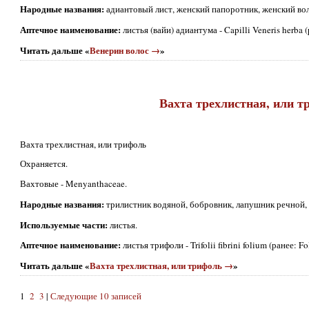
Народные названия:
адиантовый лист, женский папоротник, женский вол
Аптечное наименование:
листья (вайи) адиантума - Capilli Veneris herba (
Читать дальше «
Венерин волос →
»
Вахта трехлистная, или т
Вахта трехлистная, или трифоль
Охраняется.
Вахтовые - Menyanthaceae.
Народные названия:
трилистник водяной, бобровник, лапушник речной, 
Используемые части:
листья.
Аптечное наименование:
листья трифоли - Trifolii fibrini folium (ранее: Folia
Читать дальше «
Вахта трехлистная, или трифоль →
»
1
2
3
|
Следующие 10 записей