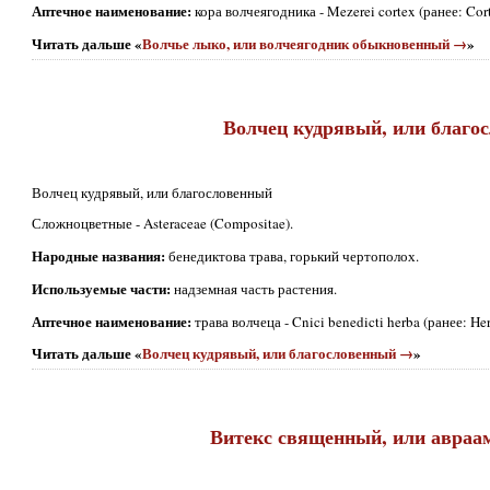
Аптечное наименование:
кора волчеягодника - Mezerei cortex (ранее: Cor
Читать дальше «
Волчье лыко, или волчеягодник обыкновенный →
»
Волчец кудрявый, или благо
Волчец кудрявый, или благословенный
Сложноцветные - Asteraceae (Compositae).
Народные названия:
бенедиктова трава, горький чертополох.
Используемые части:
надземная часть растения.
Аптечное наименование:
трава волчеца - Cnici benedicti herba (ранее: He
Читать дальше «
Волчец кудрявый, или благословенный →
»
Витекс священный, или авраа