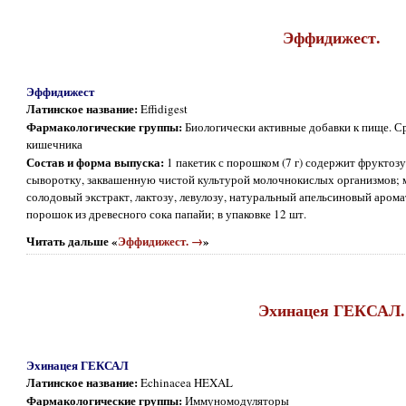
Эффидижест.
Эффидижест
Латинское название:
Effidigest
Фармакологические группы:
Биологически активные добавки к пище. 
кишечника
Состав и форма выпуска:
1 пакетик с порошком (7 г) содержит фрукто
сыворотку, заквашенную чистой культурой молочнокислых организмов; 
солодовый экстракт, лактозу, левулозу, натуральный апельсиновый арома
порошок из древесного сока папайи; в упаковке 12 шт.
Читать дальше «
Эффидижест. →
»
Эхинацея ГЕКСАЛ.
Эхинацея ГЕКСАЛ
Латинское название:
Echinacea HEXAL
Фармакологические группы:
Иммуномодуляторы