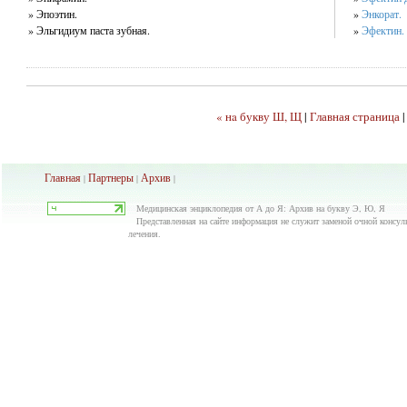
» Эпоэтин.
»
Энкорат.
» Эльгидиум паста зубная.
»
Эфектин.
« нa букву Ш, Щ
|
Главная страница
Главная
Партнеры
Архив
|
|
|
Медицинская энциклопедия от А до Я: Архив нa букву Э, Ю, Я
Представленная на сайте информация не служит заменой очной консуль
лечения.