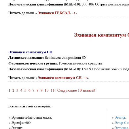
Нозологическая классификация (МКБ-10):
J00-J06 Острые респиратор
Читать дальше «
Эхинацея ГЕКСАЛ. →
»
Эхинацея композитум 
Эхинацея композитум СН
Латинское название:
Echinacea compositum SN
Фармакологические группы:
Гомеопатические средства
Нозологическая классификация (МКБ-10):
L98.9 Поражение кожи и под
Читать дальше «
Эхинацея композитум СН. →
»
1
2
3
4
5
6
7
8
9
10
11
|
Следующие 10 записей
Все записи этой категории:
» Эринита таблеточная масса.
»
Этозид.
» Эремфат 600.
»
Эстер-C 
» Энприл.
»
Эстрокад.