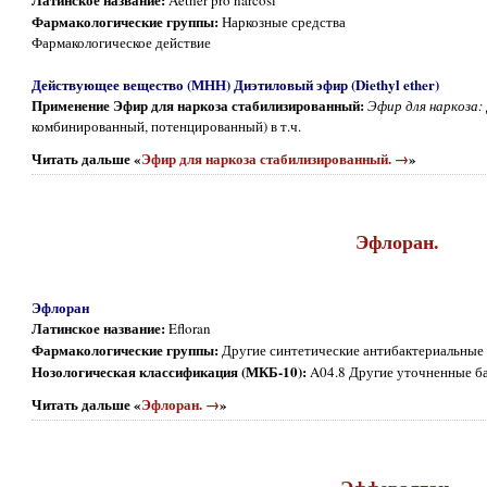
Aether pro narcosi
Фармакологические группы:
Наркозные средства
Фармакологическое действие
Действующее вещество (МНН) Диэтиловый эфир (Diethyl ether)
Применение Эфир для наркоза стабилизированный:
Эфир для наркоза:
комбинированный, потенцированный) в т.ч.
Читать дальше «
Эфир для наркоза стабилизированный. →
»
Эфлоран.
Эфлоран
Латинское название:
Efloran
Фармакологические группы:
Другие синтетические антибактериальные 
Нозологическая классификация (МКБ-10):
A04.8 Другие уточненные б
Читать дальше «
Эфлоран. →
»
Эффералган.