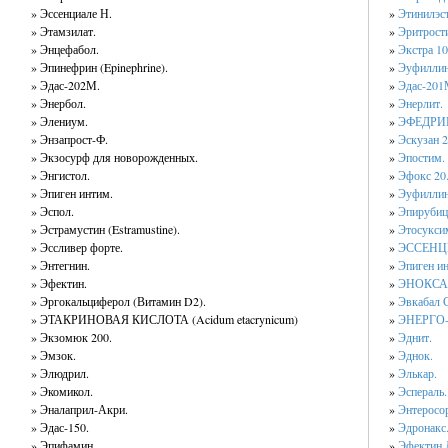
» Эссенциале Н.
»
Этинилэстр
» Этамзилат.
»
Эритрости
» Энцефабол.
»
Экстра 1
» Эпинефрин (Epinephrine).
»
Эуфиллин
» Эдас-202М.
»
Эдас-201
» Энербол.
»
Энерлит.
» Элениум.
»
ЭФЕДРИН
» Энзапрост-Ф.
»
Эскузан 2
» Экзосурф для новорожденных.
»
Эпостим.
» Энгистол.
»
Эфокс 20
» Эпиген интим.
»
Эуфиллин
» Эспол.
»
Эпирубиц
» Эстрамустин (Estramustine).
»
Этосуксим
» Эссливер форте.
»
ЭССЕНЦИА
» Энтегнин.
»
Эпиген и
» Эфектин.
»
ЭНОКСАП
» Эргокальциферол (Витамин D2).
»
Эвкабал 
» ЭТАКРИНОВАЯ КИСЛОТА (Acidum etacrynicum)
»
ЭНЕРГО-
» Экзомюк 200.
»
Эднит.
» Эмзок.
»
Эднок.
» Элюдрил.
»
Элькар.
» Экомикол.
»
Эспераль.
» Эналаприл-Акри.
»
Энтеросо
» Эдас-150.
»
Эдронакс
» Эпифамин.
»
Эфектин 