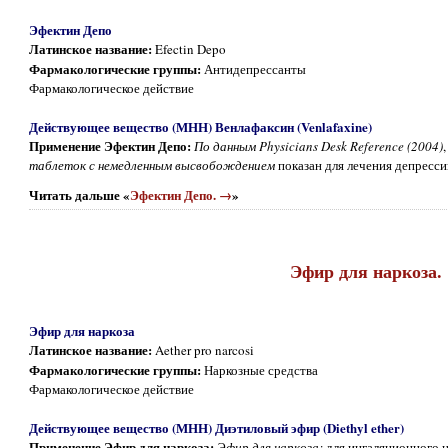
Эфектин Депо
Латинское название:
Efectin Depo
Фармакологические группы:
Антидепрессанты
Фармакологическое действие
Действующее вещество (МНН) Венлафаксин (Venlafaxine)
Применение Эфектин Депо:
По данным Physicians Desk Reference (2004)
таблеток с немедленным высвобождением
показан для лечения депресси
Читать дальше «
Эфектин Депо. →
»
Эфир для наркоза.
Эфир для наркоза
Латинское название:
Aether pro narcosi
Фармакологические группы:
Наркозные средства
Фармакологическое действие
Действующее вещество (МНН) Диэтиловый эфир (Diethyl ether)
Применение Эфир для наркоза:
Эфир для наркоза:
для ингаляционного 