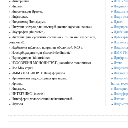
» Интегрилин.
»
ИНСУМАН
» Инозин.
»
Индапами
» Индометацин Врамед.
»
Индомета
» Инфлювак.
»
Индигокар
» Индапамид Польфарма.
»
Идеал.
» Инсулин нейтрал для инъекций (Insulin injection, neutral).
»
Индапрес
» Ибупрофен (Ibuprofen).
»
Идебенон 
» Инсулин цинк суспензия составная (Insulin zinc suspension,
»
Ирбесартан
compound).
»
Ихтиола р
» Идебенона таблетки, покрытые оболочкой, 0,03 г.
»
Индоколл
» Изосорбида динитрат (Isosorbide dinitrate).
»
ИММУНАП
» Идоксуридин (Idoxuridine).
»
Ирифрин.
» ИЗОСОРБИД МОНОНИТРАТ (Isosorbide mononitrate)
»
Итакс.
» Изо Мак спрей.
»
Индинавира
» ИММУНАП-ФОРТЕ Лайф формула.
»
Ибутоп ге
» Иринотекана гидрохлорида тригидрат.
»
Интерлейк
» Ирикар.
human recom
» Индапрес.
»
Интегрил
» ИНТЕТРИКС (Intetrix)
»
Интерферо
» Интерферон человеческий лейкоцитарный.
»
Ихтиол.
» Ифизол.
»
Индомета