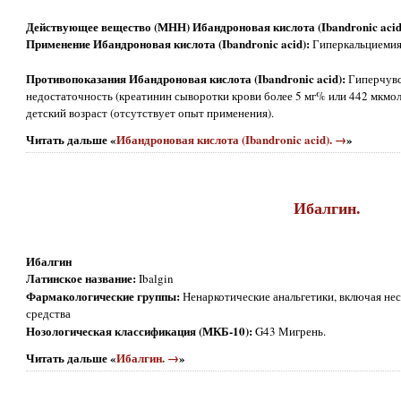
Действующее вещество (МНН) Ибандроновая кислота (Ibandronic acid
Применение Ибандроновая кислота (Ibandronic acid):
Гиперкальциемия
Противопоказания Ибандроновая кислота (Ibandronic acid):
Гиперчувс
недостаточность (креатинин сыворотки крови более 5 мг% или 442 мкмоль
детский возраст (отсутствует опыт применения).
Читать дальше «
Ибандроновая кислота (Ibandronic acid). →
»
Ибалгин.
Ибалгин
Латинское название:
Ibalgin
Фармакологические группы:
Ненаркотические анальгетики, включая не
средства
Нозологическая классификация (МКБ-10):
G43 Мигрень.
Читать дальше «
Ибалгин. →
»