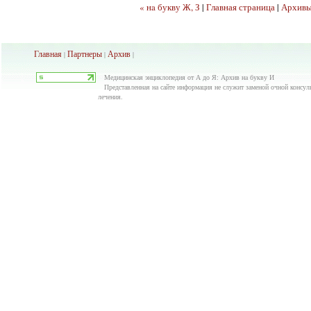
« нa букву Ж, З
|
Главная страница
|
Архив
Главная
Партнеры
Архив
|
|
|
Медицинская энциклопедия от А до Я: Архив нa букву И
Представленная на сайте информация не служит заменой очной консуль
лечения.