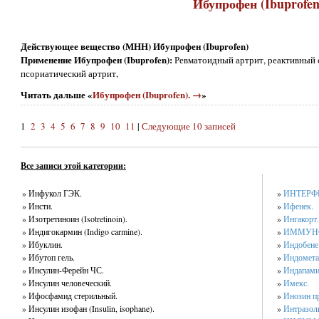
Ибупрофен (Ibuprofen
Действующее вещество (МНН) Ибупрофен (Ibuprofen)
Применение Ибупрофен (Ibuprofen):
Ревматоидный артрит, реактивный
псориатический артрит,
Читать дальше «
Ибупрофен (Ibuprofen). →
»
1
2
3
4
5
6
7
8
9
10
11
|
Следующие 10 записей
Все записи этой категории:
» Инфукол ГЭК.
»
ИНТЕРФЕР
» Инсти.
»
Ифенек.
» Изотретиноин (Isotretinoin).
»
Ингакорт.
» Индигокармин (Indigo carmine).
»
ИММУНОВ
» Ибуклин.
»
Индобене
» Ибутоп гель.
»
Индомета
» Инсулин-Ферейн ЧС.
»
Индапами
» Инсулин человеческий.
»
Имекс.
» Ифосфамид стерильный.
»
Инозин пр
» Инсулин изофан (Insulin, isophane).
»
Интразол