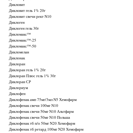
Дикловит
Дикловит гель 1% 20г
Дикловит свечи рект N10
Диклоген
Диклоген гель 30г
Дикломакс™
Дикломакс™-25
Дикломакс™-50
Дикломелан
Диклонак
Диклоран
Диклоран гель 1% 20г
Диклоран Плюс гель 1% 30г
Диклоран СР
Диклориум
Диклофен
Диклофенак амп 75мг/3мл N5 Хемофарм
Диклофенак свечи 100мг N10
Диклофенак свечи 50мг N10 Альтфарм
Диклофенак свечи 50мг N10 Польша
Диклофенак тб п/о 50мг N20 Хемофарм
Диклофенак тб ретард 100мг N20 Хемофарм