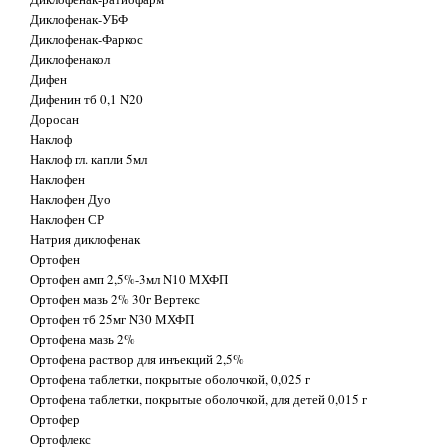
Диклофенак-УБФ
Диклофенак-Фаркос
Диклофенакол
Дифен
Дифенин тб 0,1 N20
Доросан
Наклоф
Наклоф гл. капли 5мл
Наклофен
Наклофен Дуо
Наклофен СР
Натрия диклофенак
Ортофен
Ортофен амп 2,5%-3мл N10 МХФП
Ортофен мазь 2% 30г Вертекс
Ортофен тб 25мг N30 МХФП
Ортофена мазь 2%
Ортофена раствор для инъекций 2,5%
Ортофена таблетки, покрытые оболочкой, 0,025 г
Ортофена таблетки, покрытые оболочкой, для детей 0,015 г
Ортофер
Ортофлекс