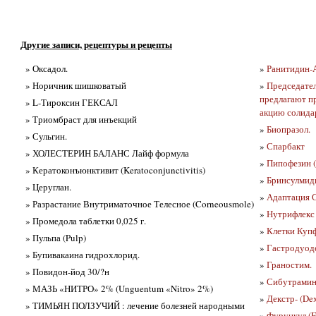
Другие записи, рецептуры и рецепты
» Оксадол.
»
Ранитидин-
» Норичник шишковатый
»
Председател
предлагают п
» L-Тироксин ГЕКСАЛ
акцию солидар
» Триомбраст для инъекций
»
Биопразол.
» Сульгин.
»
Спарбакт
» ХОЛЕСТЕРИН БАЛАНС Лайф формула
»
Пипофезин (
» Кератоконъюнктивит (Keratoconjunctivitis)
»
Бринсулмид
» Церуглан.
»
Адаптация С
» Разрастание Внутриматочное Телесное (Corneousmole)
»
Нутрифлекс
» Промедола таблетки 0,025 г.
»
Клетки Купфе
» Пульпа (Pulp)
»
Гастродуоде
» Бупивакаина гидрохлорид.
»
Граностим.
» Повидон-йод 30/?н
»
Сибутрамин 
» МАЗЬ «НИТРО» 2% (Unguentum «Nitro» 2%)
»
Декстр- (Dex
» ТИМЬЯН ПОЛЗУЧИЙ : лечение болезней народными
»
Фурункул (Fu