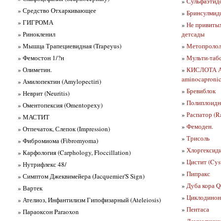
»
Сульфаэтидол
» Средство Отхаркивающее
»
Бринсулмиди
» ГИГРОМА
»
Не привитых
» Ринокленил
детсады
» Мышца Трапециевидная (Trapeyus)
»
Метопролола
» Фемостон 1/?н
»
Мульти-табс
» Олиметин.
»
КИСЛОТА 
aminocaproni
» Амилопектин (Amylopectiri)
»
Бревиблок
» Неврит (Neuritis)
»
Полиплоидны
» Оментопексия (Omentoреху)
»
Распатор (R
» МАСТИТ
»
Фемоден.
» Отпечаток, Слепок (Impression)
»
Трисоль
» Фибромиома (Fibromyoma)
»
Хлоргексид
» Карфология (Carphology, Floccillation)
»
Цистит (Cyst
» Нутрифлекс 48/
»
Пипракс
» Симптом Джеквимейера (Jacquemier'S Sign)
»
Дуба кора Q
» Вартек
»
Циклодинон
» Ателиоз, Инфантилизм Гипофизарный (Ateleiosis)
»
Пентаса
» Параоксон Paraoxon