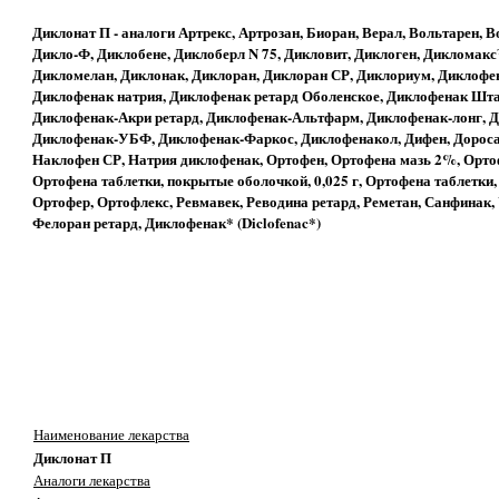
Диклонат П - аналоги Артрекс, Артрозан, Биоран, Верал, Вольтарен, В
Дикло-Ф, Диклобене, Диклоберл N 75, Дикловит, Диклоген, Диклома
Дикломелан, Диклонак, Диклоран, Диклоран СР, Диклориум, Диклофен
Диклофенак натрия, Диклофенак ретард Оболенское, Диклофенак Шт
Диклофенак-Акри ретард, Диклофенак-Альтфарм, Диклофенак-лонг,
Диклофенак-УБФ, Диклофенак-Фаркос, Диклофенакол, Дифен, Дороса
Наклофен СР, Натрия диклофенак, Ортофен, Ортофена мазь 2%, Ортоф
Ортофена таблетки, покрытые оболочкой, 0,025 г, Ортофена таблетки, 
Ортофер, Ортофлекс, Ревмавек, Реводина ретард, Реметан, Санфинак,
Фелоран ретард, Диклофенак* (Diclofenac*)
Наименование лекарства
Диклонат П
Аналоги лекарства