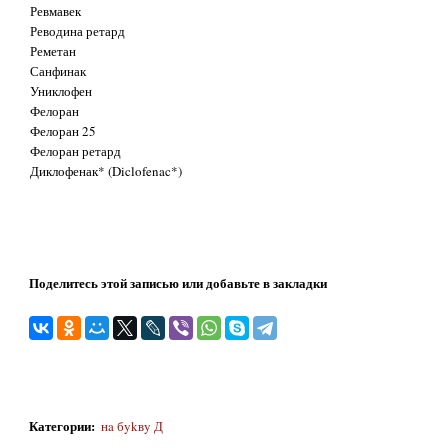
Ревмавек
Реводина ретард
Реметан
Санфинак
Униклофен
Фелоран
Фелоран 25
Фелоран ретард
Диклофенак* (Diclofenac*)
Поделитесь этой записью или добавьте в закладки
Категории
:
нa бykвy Д