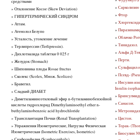
средствами
»
Сарколизин (
» Отклонение Косое (Skew Deviation)
»
Фтор
» ГИПЕРТЕРМИЧЕСКИЙ СИНДРОМ
»
Хлоргексид
» Атгам.
»
Пиразинамид
» Атенолол Белупо
»
Облачко Рог
» Усталость, утомление лечение
»
Тинидазол.
» Терлипрессин (Terlipressin).
»
Альфа Д-Те
» Дихлотиазида таблетки 0 025 г
»
Перти.
» Желудок (Stomach)
»
Сульфацил-
» Шиповника плоды Rosae fructus
»
Псевд- (Pseu
» Сколекс (Scolex, Множ. Scolices)
»
Инсулин-изо
» Бравегил.
Insulin-isopha
» Сладкий ДИАБЕТ
»
Бринсулмид
» Диметиламиноэтиловый эфир n-бутиламинобензойной
»
Санасон.
кислоты гидрохлорид Dimethylaminoethyl ether n-
buthylaminobenzoic acid hydrochloride
»
Метронидаз
» Трансплантация Почки (Renal Transplantation)
»
Цистон.
» Упражнения Изометрические, Нагрузка Физическая
»
Торак- (Thor
Изометрическая (Isometric Exercises, Isometrics)
»
Биосулин 30
» Скафоцефалия (Scaphocephaly)