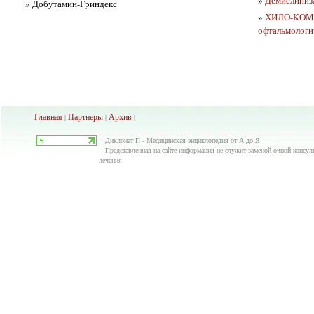
»
Демиелиниза
» Добутамин-Гриндекс
»
ХИЛО-КОМО
офтальмологи
Главная
Партнеры
Архив
|
|
|
Диклонат П - Медицинская энциклопедия от А до Я
Представленная на сайте информация не служит заменой очной консуль
лечения.