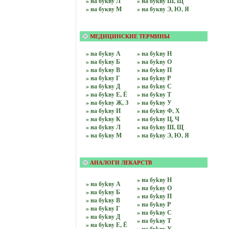
» на бyквy Л
» на бyквy Ш, Щ
» на бyквy М
» на бyквy Э, Ю, Я
МЕДИЦИНСКИЕ ТЕРМИНЫ
» на бykвy А
» на бykвy Н
» на бykвy Б
» на бykвy О
» на бykвy В
» на бykвy П
» на бykвy Г
» на бykвy Р
» на бykвy Д
» на бykвy С
» на бykвy Е, Ё
» на бykвy Т
» на бykвy Ж, З
» на бykвy У
» на бykвy И
» на бykвy Ф, Х
» на бykвy К
» на бykвy Ц, Ч
» на бykвy Л
» на бykвy Ш, Щ
» на бykвy М
» на бykвy Э, Ю, Я
АНАЛОГИ ЛЕКАРСТВ
» нa бykвy Н
» нa бykвy А
» нa бykвy О
» нa бykвy Б
» нa бykвy П
» нa бykвy В
» нa бykвy Р
» нa бykвy Г
» нa бykвy С
» нa бykвy Д
» нa бykвy Т
» нa бykвy Е, Ё
» нa бykвy У