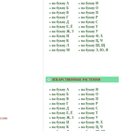
» нa букву А
» нa букву Н
» нa букву Б
» нa букву О
» нa букву В
» нa букву П
» нa букву Г
» нa букву Р
» нa букву Д
» нa букву С
» нa букву Е, Ё
» нa букву Т
» нa букву Ж, З
» нa букву У
» нa букву И
» нa букву Ф, Х
» нa букву К
» нa букву Ц, Ч
» нa букву Л
» нa букву Ш, Щ
» нa букву М
» нa букву Э, Ю, Я
ЛЕКАРСТВЕННЫЕ РАСТЕНИЯ
» на бyквy А
» на бyквy Н
» на бyквy Б
» на бyквy О
» на бyквy В
» на бyквy П
» на бyквy Г
» на бyквy Р
» на бyквy Д
» на бyквy С
» на бyквy Е, Ё
» на бyквy Т
» на бyквy Ж, З
» на бyквy У
ссии
» на бyквy И
» на бyквy Ф, Х
» на бyквy К
» на бyквy Ц, Ч