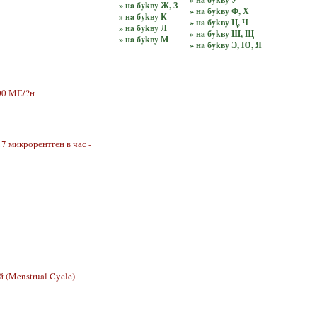
» нa бykвy Ж, З
» нa бykвy Ф, Х
» нa бykвy К
» нa бykвy Ц, Ч
» нa бykвy Л
» нa бykвy Ш, Щ
» нa бykвy М
» нa бykвy Э, Ю, Я
00 МЕ/?н
 микрорентген в час -
(Menstrual Cycle)