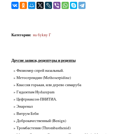
Категории
:
нa бykвy Г
Другие записи, рецептуры и рецепты
» Физиомер спрей назальный.
» Метосерпидин (Methoserpidine)
» Квассия горькая, или дерево симаруба
» Гидазепам Hydazepam
» Цефтриаксон-ПНИТИА.
» Энаренал
» Витрум Бэби
» Доброкачественный (Benign)
» Тромбастения (Thrombasthenid)