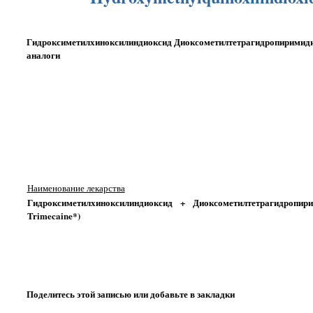
Гидроксиметилхиноксилиндиоксид Диоксометилтетрагидропиримидин Т
аналоги
Наименование лекарства
Гидроксиметилхиноксилиндиоксид + Диоксометилтетрагидропирим
Trimecaine*)
Поделитесь этой записью или добавьте в закладки