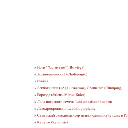
»
Ноги ""Согнутые"" (Bowlegs)
»
Холинергический (Cholinergic)
»
Изокет
»
Агглютинация (Agglutination), Сращение (Clumping)
»
Борозда (Sulcus, Множ. Sulci)
»
Льна посевного семена Lini usinatissimi semen
»
Леводропропизин Levodropropizine
»
Самарский онкодиспансер назван одним из лучших в Ро
»
Кератоз (Keratosis)