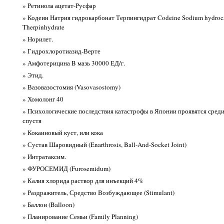
» Ретинола ацетат-Русфар
» Кодеин Натрия гидрокарбонат Терпингидрат Codeine Sodium hydroc
Therpinhydrate
» Норилет.
» Гидрохлоротиазид-Верте
» Амфотерицина B мазь 30000 ЕД/г.
» Этид.
» Вазовазостомия (Vasovasostomy)
» Хомолонг 40
» Психологические последствия катастрофы в Японии проявятся среди
спустя
» Кокаиновый куст, или кока
» Сустав Шаровидный (Enarthrosis, Ball-And-Socket Joint)
» Интратаксим.
» ФУРОСЕМИД (Furosemidum)
» Калия хлорида раствор для инъекций 4%
» Раздражитель, Средство Возбуждающее (Stimulant)
» Баллон (Balloon)
» Планирование Семьи (Family Planning)