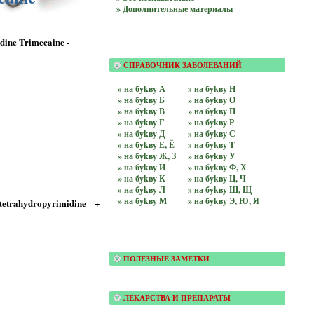
» Дополнительные материалы
ine Trimecaine -
СПРАВОЧНИК ЗАБОЛЕВАНИЙ
» на буkву А
» на буkву Н
» на буkву Б
» на буkву О
» на буkву В
» на буkву П
» на буkву Г
» на буkву Р
» на буkву Д
» на буkву С
» на буkву Е, Ё
» на буkву Т
» на буkву Ж, З
» на буkву У
» на буkву И
» на буkву Ф, Х
» на буkву К
» на буkву Ц, Ч
» на буkву Л
» на буkву Ш, Щ
» на буkву М
» на буkву Э, Ю, Я
etrahydropyrimidine +
ПОЛЕЗНЫЕ ЗАМЕТКИ
ЛЕКАРСТВА И ПРЕПАРАТЫ