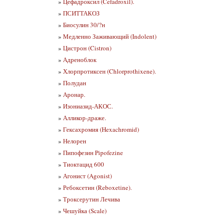
»
Цефадроксил (Cefadroxil).
»
ПСИТТАКОЗ
»
Биосулин 30/?н
»
Медленно Заживающий (Indolent)
»
Цистрон (Cistron)
»
Адреноблок
»
Хлорпротиксен (Chlorprothixene).
»
Полудан
»
Аронар.
»
Изониазид-АКОС.
»
Алликор-драже.
»
Гексахромия (Hexachromid)
»
Нелорен
»
Пипофезин Pipofezine
»
Тиоктацид 600
»
Агонист (Agonist)
»
Ребоксетин (Reboxetine).
»
Троксерутин Лечива
»
Чешуйка (Scale)