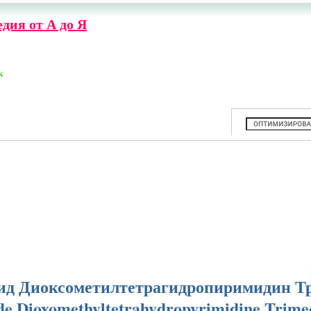
дия от А до Я
к
ид Диоксометилтетрагидропиримидин Т
de Dioxomethyltetrahydropyrimidine Trime