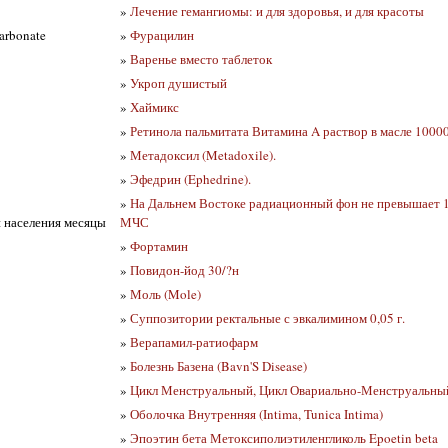
»
Лечение гемангиомы: и для здоровья, и для красоты
arbonate
»
Фурацилин
»
Варенье вместо таблеток
»
Укроп душистый
»
Хаймикс
»
Ретинола пальмитата Витамина A раствор в масле 1000
»
Метадоксил (Metadoxile).
»
Эфедрин (Ephedrine).
»
На Дальнем Востоке радиационный фон не превышает 17
 населения месяцы
МЧС
»
Фортамин
»
Повидон-йод 30/?н
»
Моль (Mole)
»
Суппозитории ректальные с эвкалимином 0,05 г.
»
Верапамил-ратиофарм
»
Болезнь Базена (Bavn'S Disease)
»
Цикл Менструальный, Цикл Овариально-Менструальный 
»
Оболочка Внутренняя (Intima, Tunica Intima)
»
Эпоэтин бета Метоксиполиэтиленгликоль Epoetin beta