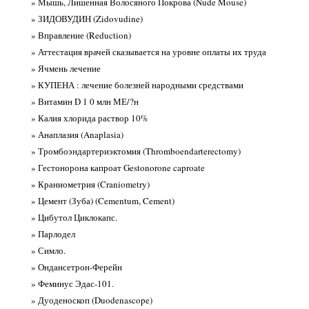
» Мышь, Лишенная Волосяного Покрова (Nude Mouse)
» ЗИДОВУДИН (Zidovudine)
» Вправление (Reduction)
» Аттестация врачей сказывается на уровне оплаты их труда
» Ячмень лечение
» КУПЕНА : лечение болезней народными средствами
» Витамин D 1 0 млн МЕ/?н
» Калия хлорида раствор 10%
» Анаплазия (Anaplasia)
» Тромбоэндартериэктомия (Thromboendarterectomy)
» Гестонорона капроат Gestonorone caproate
» Краниометрия (Craniometry)
» Цемент (Зуба) (Cementum, Cement)
» Цибутол Циклокапс.
» Парлодел
» Симло.
» Ондансетрон-Ферейн
» Феминус Эдас-101.
» Дуоденоскоп (Duodenascope)