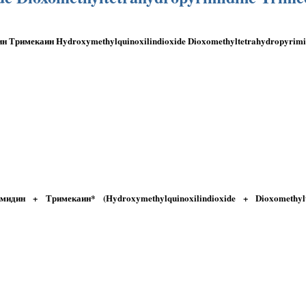
римекаин Hydroxymethylquinoxilindioxide Dioxomethyltetrahydropyrimid
идин + Тримекаин* (Hydroxymethylquinoxilindioxide + Dioxomethylt