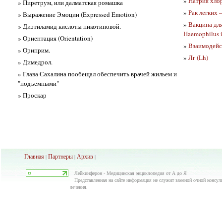
»
Натрия хло
» Пиретрум, или далматская ромашка
»
Рак легких 
» Выражение Эмоции (Expressed Emotion)
»
Вакцина дл
» Диэтиламид кислоты никотиновой.
Haemophilus i
» Ориентация (Orientation)
»
Взаимодейс
» Ориприм.
»
Лг (Lh)
» Димедрол.
» Глава Сахалина пообещал обеспечить врачей жильем и
"подъемными"
» Проскар
Главная
Партнеры
Архив
|
|
|
Лейкинферон - Медицинская энциклопедия от А до Я
Представленная на сайте информация не служит заменой очной консуль
лечения.