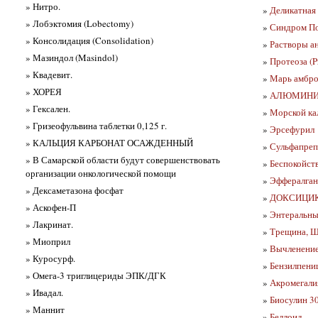
» Нитро.
»
Деликатная
» Лобэктомия (Lobectomy)
»
Синдром Пот
» Консолидация (Consolidation)
»
Растворы а
» Мазиндол (Masindol)
»
Протеоза (P
» Квадевит.
»
Марь амбро
» ХОРЕЯ
»
АЛЮМИНИЯ 
» Гексален.
»
Морской кал
» Гризеофульвина таблетки 0,125 г.
»
Эрсефурил
» КАЛЬЦИЯ КАРБОНАТ ОСАЖДЕННЫЙ
»
Сульфапрепа
» В Самарской области будут совершенствовать
»
Беспокойств
организации онкологической помощи
»
Эффералган
» Дексаметазона фосфат
»
ДОКСИЦИКЛ
» Аскофен-П
»
Энтеральный
» Лакринат.
»
Трещина, Ще
» Миоприл
»
Вычленение 
» Куросурф.
»
Бензилпениц
» Омега-3 триглицериды ЭПК/ДГК
»
Акромегали
» Ивадал.
»
Биосулин 30
» Маннит
»
Беллоид.