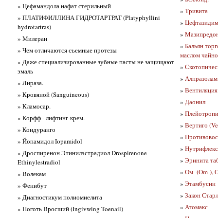
» Цефамандола нафат стерильный
»
Тривита
» ПЛАТИФИЛЛИНА ГИДРОТАРТРАТ (Platyphyllini
»
Цефтазидим
hydrotartras)
»
Мазипредон
» Милеран
»
Бальян торг
» Чем отличаются съемные протезы
маслом чайно
» Даже специализированные зубные пасты не защищают
»
Скотопическ
эмаль
»
Алпразолам
» Лираза.
»
Вентиляция 
» Кровяной (Sanguineous)
»
Даонил
» Кламосар.
»
Плейотропия
» Корфф - лифтинг-крем.
»
Вертиго (Ve
» Кондуранго
»
Противовосп
» Йопамидол Iopamidol
»
Нутрифлекс
» Дроспиренон Этинилэстрадиол Drospirenone
»
Эринита таб
Ethinylestradiol
»
Ом- (Om-), 
» Волекам
»
Этамбусин
» Фенибут
»
Закон Старл
» Диагностикум полиомиелита
»
Атомакс
» Ноготь Вросший (Ingivwing Toenail)