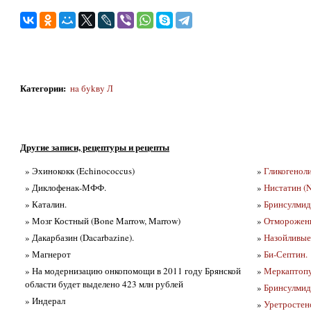
Категории
:
нa бykвy Л
Другие записи, рецептуры и рецепты
» Эхинококк (Echinococcus)
»
Гликогеноли
» Диклофенак-МФФ.
»
Нистатин (N
» Каталин.
»
Бринсулмид
» Мозг Костный (Bone Marrow, Marrow)
»
Отморожение
» Дакарбазин (Dacarbazine).
»
Назойливы
» Магнерот
»
Би-Септин.
» На модернизацию онкопомощи в 2011 году Брянской
»
Меркаптопу
области будет выделено 423 млн рублей
»
Бринсулмид
» Индерал
»
Уретростено