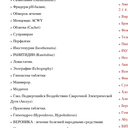
»
Амо
» Фридерм рН-баланс.
2:1 4:
» Обморок лечение
»
Вир
» Менцевакс ACWY
»
Бри
» Облатка (Cachet)
»
Фем
» Суправиран
»
Тел
» Перфалган
»
Пип
» Изостенурия (Isosthenuria)
»
РАУ
» РАНИТИДИН (Ranitidine)
»
Нео
» Ловастатин.
»
Аки
» Эхография (Echography)
»
Ваз
» Гипоксена таблетки
»
Фим
» Макмирор.
»
Суп
» Модитен
»
Хло
» Глаз, Подвергшийся Воздействию Сварочной Электрической
»
Алп
Дуги (Arceye)
»
Бер
» Празозина таблетки.
»
Гом
» Гипогидроз (Hypoidrosis, Hypohidrosis)
»
Абу
» ВЕРОНИКА : лечение болезней народными средствами
»
ВИТ