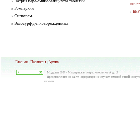
» Натрия пара-аминосалицилата таблетки
минер
» Ромпаркин
»
БЕ
» Сигнопам.
» Экзосурф для новорожденных
Главная
Партнеры
Архив
|
|
|
Модулен IBD - Медицинская энциклопедия от А до Я
Представленная на сайте информация не служит заменой очной консуль
лечения.