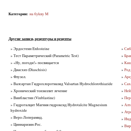
Категории
:
нa бykвy М
Другие записи, рецептуры и рецепты
» Эрдостеин Erdosteine
»
Сиб
» Тест Параметрический (Parametric Test)
»
Бра
» «Ну, погоди!» посвящается
»
Каш
» Диасхиз (Diaschisis)
»
Род
» Флузол.
»
Аре
» Валсартан Гидрохлоротиазид Valsartan Hydrochlorothiazide
»
Сах
» Хронический тонзиллит лечение
»
Ней
» Винбластин (Vinblastine)
»
Пер
» Гидроталцит Магния гидроксид Hydrotalcite Magnesium
»
Алта
hydroxide
»
Атри
» Веро-Лоперамид.
»
Инд
» Циннаризин-Рос.
»
Вир