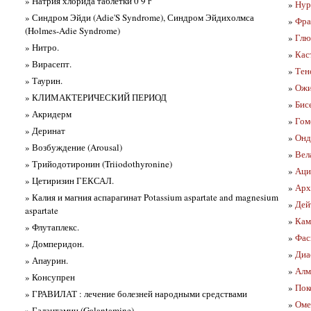
» Натрия хлорида таблетки 0 9 г
»
Нур
» Синдром Эйди (Adie'S Syndrome), Синдром Эйдихолмса
»
Фра
(Holmes-Adie Syndrome)
»
Глю
» Нитро.
»
Кас
» Вирасепт.
»
Тен
» Таурин.
»
Ожи
» КЛИМАКТЕРИЧЕСКИЙ ПЕРИОД
»
Бис
» Акридерм
»
Гом
» Деринат
»
Онд
» Возбуждение (Arousal)
»
Вел
» Трийодотиронин (Triiodothyronine)
»
Аци
» Цетиризин ГЕКСАЛ.
»
Арх
» Калия и магния аспарагинат Potassium aspartate and magnesium
»
Дей
aspartate
»
Кам
» Флутаплекс.
»
Фас
» Домперидон.
»
Диас
» Апаурин.
»
Алм
» Консупрен
»
Пок
» ГРАВИЛАТ : лечение болезней народными средствами
»
Оме
» Галантамин (Galantamine).