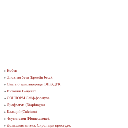
»
Нобен
»
Эпоэтин бета (Epoetin beta).
»
Омега-3 триглицериды ЭПК/ДГК
»
Витамин E-ацетат
»
СОННОРМ Лайф формула.
»
Диафрагма (Diaphragm)
»
Кальций (Calcium)
»
Флуметазон (Flumetasone).
»
Домашняя аптека. Сироп при простуде.