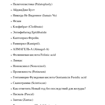
» Палатопластика (Palatoplasly)
» АйджиДжи Буст
» Никогда Не Виденное (Jamais Vu)
» Фезам
» Клофибрат (Clofibrate)
» Эптифибатид Eptifibatide
» Каптоприл-Ферейн.
» Рамиприл (Ramipril).
» АЛМАГЕЛЬ-А (Almagel-A)
» Фолиниевая кислота Folinic acid
» Линкас
» Ноноксинол (Nonoxinol).
» Промежность (Perineum)
» Гентамицин Фузидовая кислота Gentamicin Fusidic acid
» Сканограмма (Scintiscan)
» Как отметить Новый год без последствий для желудка?
» Паскаль (Pascal)
» Зантак (Zantac)