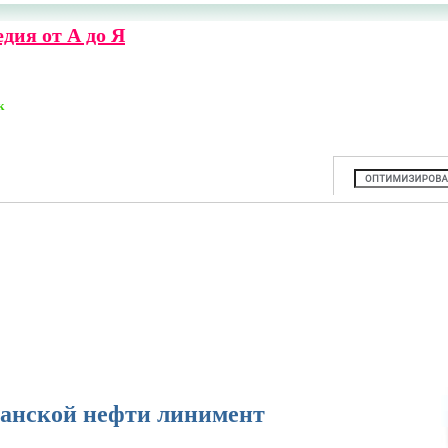
дия от А до Я
к
анской нефти линимент