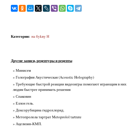
Категории
:
нa бykвy Н
Другие записи, рецептуры и рецепты
» Минисем
» Голография Акустическая (Acoustic Holography)
» Требующие быстрой реакции видеоигры помогают играющим в них
людям быстрее принимать решения
» Спаковин
» Еллон гель.
» Доксорубицина гидрохлорид.
» Метопролола тартрат Metoprolol tartrate
» Ацелизин-КМП.