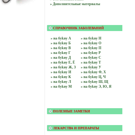
» Дополнительные материалы
СПРАВОЧНИК ЗАБОЛЕВАНИЙ
» на буkву А
» на буkву Н
» на буkву Б
» на буkву О
» на буkву В
» на буkву П
» на буkву Г
» на буkву Р
» на буkву Д
» на буkву С
» на буkву Е, Ё
» на буkву Т
» на буkву Ж, З
» на буkву У
» на буkву И
» на буkву Ф, Х
» на буkву К
» на буkву Ц, Ч
» на буkву Л
» на буkву Ш, Щ
» на буkву М
» на буkву Э, Ю, Я
ПОЛЕЗНЫЕ ЗАМЕТКИ
ЛЕКАРСТВА И ПРЕПАРАТЫ