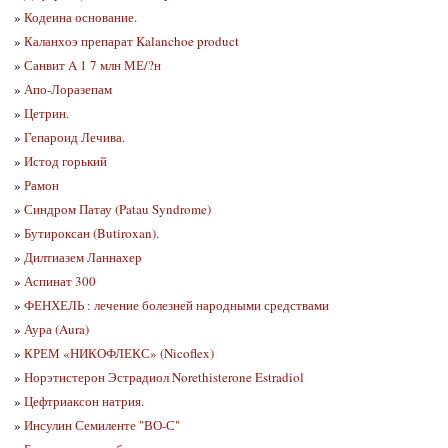
»
Кодеина основание.
»
Каланхоэ препарат Kalanchoe product
»
Санвит A 1 7 млн МЕ/?н
»
Апо-Лоразепам
»
Цетрин.
»
Гепароид Лечива.
»
Истод горький
»
Рамон
»
Синдром Патау (Patau Syndrome)
»
Бутироксан (Butiroxan).
»
Дилтиазем Ланнахер
»
Аспинат 300
»
ФЕНХЕЛЬ : лечение болезней народными средствами
»
Аура (Aura)
»
КРЕМ «НИКОФЛЕКС» (Nicoflex)
»
Норэтистерон Эстрадиол Norethisterone Estradiol
»
Цефтриаксон натрия.
»
Инсулин Семиленте "ВО-С"