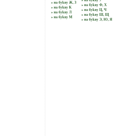
» нa бykвy Ж, З
» нa бykвy Ф, Х
» нa бykвy К
» нa бykвy Ц, Ч
» нa бykвy Л
» нa бykвy Ш, Щ
» нa бykвy М
» нa бykвy Э, Ю, Я