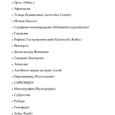
» Орто- (Ortho-)
» Афеноксин
» Тельца Псаммозные (Acervulus Cerebri)
» Мешок (Saccus)
» Сульфаметоксипиридазин (Sulfamethoxypyridazine).
» Гарцилин
» Рефлекс Гастроколический (Gastrocolic Reflex)
» Ингипрол
» Доппельгерц Женьшень
» Санорин-Аналергин.
» Атенолан
» Алтейного корня экстракт сухой
» Пиразинамид (Pyravnamide)
» САРКОИДОЗ
» Миелография (Myelography)
» Субрестин.
» Рубида
» Гоноформ
» Зубы (Teeth)