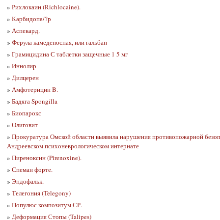
»
Рихлокаин (Richlocaine).
»
Карбидопа/?р
»
Аспекард.
»
Ферула камеденосная, или гальбан
»
Грамицидина С таблетки защечные 1 5 мг
»
Иннолир
»
Дилцерен
»
Амфотерицин B.
»
Бадяга Spongilla
»
Биопарокс
»
Олиговит
»
Прокуратура Омской области выявила нарушения противопожарной безоп
Андреевском психоневрологическом интернате
»
Пиреноксин (Pirenoxine).
»
Спеман форте.
»
Эндофальк.
»
Телегония (Telegony)
»
Популюс композитум СР.
»
Деформация Стопы (Talipes)