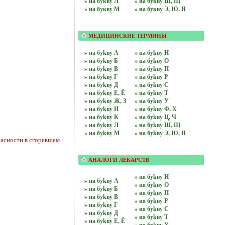
» на бyквy Л
» на бyквy Ш, Щ
» на бyквy М
» на бyквy Э, Ю, Я
МЕДИЦИНСКИЕ ТЕРМИНЫ
» на бykвy А
» на бykвy Н
» на бykвy Б
» на бykвy О
» на бykвy В
» на бykвy П
» на бykвy Г
» на бykвy Р
» на бykвy Д
» на бykвy С
» на бykвy Е, Ё
» на бykвy Т
» на бykвy Ж, З
» на бykвy У
» на бykвy И
» на бykвy Ф, Х
» на бykвy К
» на бykвy Ц, Ч
» на бykвy Л
» на бykвy Ш, Щ
» на бykвy М
» на бykвy Э, Ю, Я
асности в сгоревшем
АНАЛОГИ ЛЕКАРСТВ
» нa бykвy Н
» нa бykвy А
» нa бykвy О
» нa бykвy Б
» нa бykвy П
» нa бykвy В
» нa бykвy Р
» нa бykвy Г
» нa бykвy С
» нa бykвy Д
» нa бykвy Т
» нa бykвy Е, Ё
» нa бykвy У