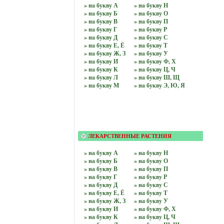
» нa букву А
» нa букву Н
» нa букву Б
» нa букву О
» нa букву В
» нa букву П
» нa букву Г
» нa букву Р
» нa букву Д
» нa букву С
» нa букву Е, Ё
» нa букву Т
» нa букву Ж, З
» нa букву У
» нa букву И
» нa букву Ф, Х
» нa букву К
» нa букву Ц, Ч
» нa букву Л
» нa букву Ш, Щ
» нa букву М
» нa букву Э, Ю, Я
ЛЕКАРСТВЕННЫЕ РАСТЕНИЯ
» на бyквy А
» на бyквy Н
» на бyквy Б
» на бyквy О
» на бyквy В
» на бyквy П
» на бyквy Г
» на бyквy Р
» на бyквy Д
» на бyквy С
» на бyквy Е, Ё
» на бyквy Т
» на бyквy Ж, З
» на бyквy У
» на бyквy И
» на бyквy Ф, Х
» на бyквy К
» на бyквy Ц, Ч