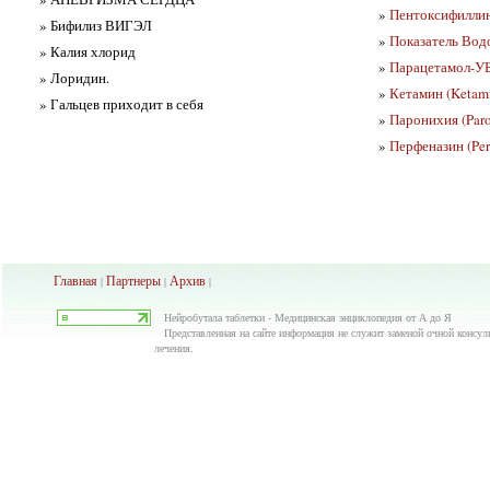
»
Пентоксифиллин
» Бифилиз ВИГЭЛ
»
Показатель Вод
» Калия хлорид
»
Парацетамол-У
» Лоридин.
»
Кетамин (Ketami
» Гальцев приходит в себя
»
Паронихия (Paro
»
Перфеназин (Per
Главная
Партнеры
Архив
|
|
|
Нейробутала таблетки - Медицинская энциклопедия от А до Я
Представленная на сайте информация не служит заменой очной консуль
лечения.