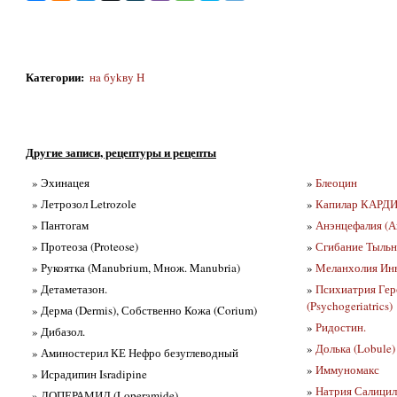
Категории
:
нa бykвy Н
Другие записи, рецептуры и рецепты
» Эхинацея
»
Блеоцин
» Летрозол Letrozole
»
Капилар КАРДИ
» Пантогам
»
Анэнцефалия (А
» Протеоза (Proteose)
»
Сгибание Тыльно
» Рукоятка (Manubrium, Множ. Manubria)
»
Меланхолия Инв
» Детаметазон.
»
Психиатрия Гер
(Psychogeriatrics)
» Дерма (Dermis), Собственно Кожа (Corium)
»
Ридостин.
» Дибазол.
»
Долька (Lobule)
» Аминостерил КЕ Нефро безуглеводный
»
Иммуномакс
» Исрадипин Isradipine
»
Натрия Салицила
» ЛОПЕРАМИД (Loperamide)