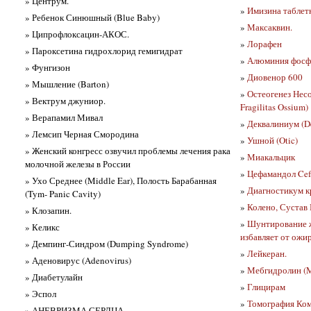
» Центрум.
»
Имизина таблет
» Ребенок Синюшный (Blue Baby)
»
Максаквин.
» Ципрофлоксацин-АКОС.
»
Лорафен
» Пароксетина гидрохлорид гемигидрат
»
Алюминия фосф
» Фунгизон
»
Диовенор 600
» Мышление (Barton)
»
Остеогенез Несо
» Вектрум джуниор.
Fragilitas Ossium)
» Верапамил Мивал
»
Деквалиниум (D
» Лемсип Черная Смородина
»
Ушной (Otic)
» Женский конгресс озвучил проблемы лечения рака
»
Миакальцик
молочной железы в России
»
Цефамандол Ce
» Ухо Среднее (Middle Ear), Полость Барабанная
»
Диагностикум к
(Tym- Panic Cavity)
»
Колено, Сустав
» Клозапин.
»
Шунтирование ж
» Келикс
избавляет от ожи
» Демпинг-Синдром (Dumping Syndrome)
»
Лейкеран.
» Аденовирус (Adenovirus)
»
Мебгидролин (M
» Диабетулайн
»
Глицирам
» Эспол
»
Томография Ком
» АНЕВРИЗМА СЕРДЦА