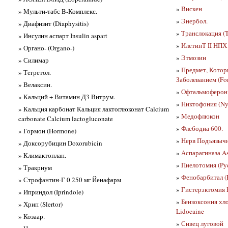
»
Вискен
» Мульти-табс B-Комплекс.
»
Энербол.
» Диафизит (Diaphysitis)
»
Транслокация (T
» Инсулин аспарт Insulin aspart
»
ИлетинТ II НПХ
» Органо- (Organo-)
»
Этмозин
» Силимар
»
Предмет, Котор
» Тегретол.
Заболеванием (Fo
» Велаксин.
»
Офтальмоферон
» Кальций + Витамин Д3 Витрум.
»
Никтофония (Ny
» Кальция карбонат Кальция лактоглюконат Calcium
»
Медофлюкон
carbonate Calcium lactogluconate
»
Флебодиа 600.
» Гормон (Hormone)
»
Нерв Подъязычн
» Доксорубицин Doxorubicin
»
Аспарагиназа As
» Климактоплан.
»
Пиелотомия (Py
» Тракриум
»
Фенобарбитал (P
» Строфантин-Г 0 250 мг Йенафарм
»
Гистерэктомия В
» Иприндол (Iprindole)
»
Бензоксония хл
» Хрип (Slertor)
Lidocaine
» Козаар.
»
Сивец луговой