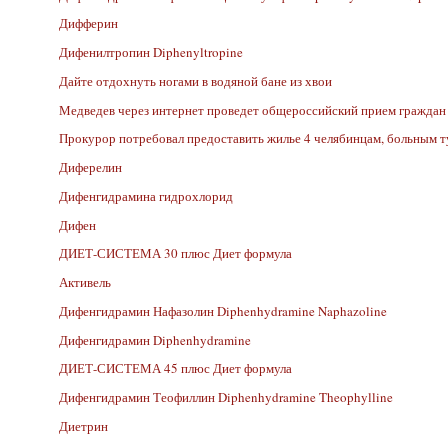
Дифферин
Дифенилтропин Diphenyltropine
Дайте отдохнуть ногами в водяной бане из хвои
Медведев через интернет проведет общероссийский прием граждан
Прокурор потребовал предоставить жилье 4 челябинцам, больным т
Диферелин
Дифенгидрамина гидрохлорид
Дифен
ДИЕТ-СИСТЕМА 30 плюс Диет формула
Активель
Дифенгидрамин Нафазолин Diphenhydramine Naphazoline
Дифенгидрамин Diphenhydramine
ДИЕТ-СИСТЕМА 45 плюс Диет формула
Дифенгидрамин Теофиллин Diphenhydramine Theophylline
Диетрин