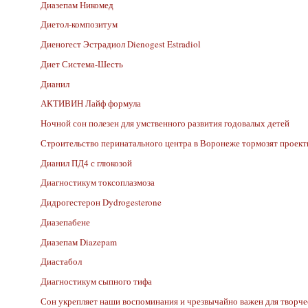
Диазепам Никомед
Диетол-композитум
Диеногест Эстрадиол Dienogest Estradiol
Диет Система-Шесть
Дианил
АКТИВИН Лайф формула
Ночной сон полезен для умственного развития годовалых детей
Строительство перинатального центра в Воронеже тормозят проек
Дианил ПД4 с глюкозой
Диагностикум токсоплазмоза
Дидрогестерон Dydrogesterone
Диазепабене
Диазепам Diazepam
Диастабол
Диагностикум сыпного тифа
Сон укрепляет наши воспоминания и чрезвычайно важен для творче