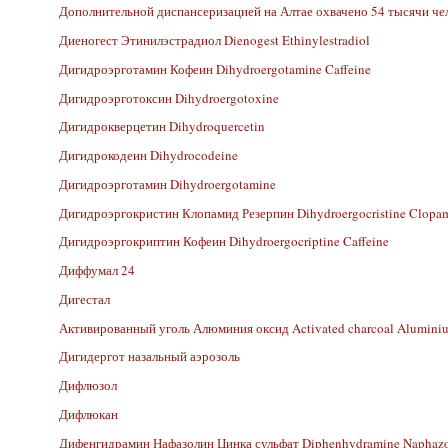
Дополнительной диспансеризацией на Алтае охвачено 54 тысячи че
Диеногест Этинилэстрадиол Dienogest Ethinylestradiol
Дигидроэрготамин Кофеин Dihydroergotamine Caffeine
Дигидроэрготоксин Dihydroergotoxine
Дигидрокверцетин Dihydroquercetin
Дигидрокодеин Dihydrocodeine
Дигидроэрготамин Dihydroergotamine
Дигидроэргокристин Клопамид Резерпин Dihydroergocristine Clopam
Дигидроэргокриптин Кофеин Dihydroergocriptine Caffeine
Диффумал 24
Дигестал
Активированный уголь Алюминия оксид Activated charcoal Alumini
Дигидергот назальный аэрозоль
Дифлюзол
Дифлюкан
Дифенгидрамин Нафазолин Цинка сульфат Diphenhydramine Naphazoli