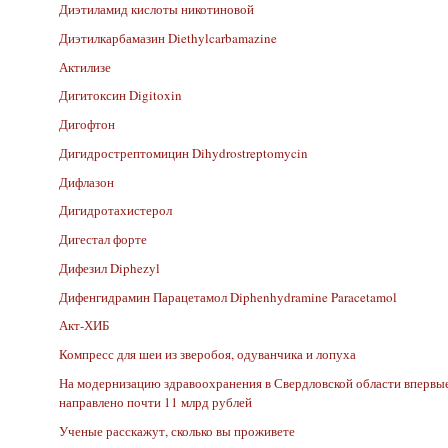
Диэтиламид кислоты никотиновой
Диэтилкарбамазин Diethylcarbamazine
Актилизе
Дигитоксин Digitoxin
Дигофтон
Дигидрострептомицин Dihydrostreptomycin
Дифлазон
Дигидротахистерол
Дигестал форте
Дифезил Diphezyl
Дифенгидрамин Парацетамол Diphenhydramine Paracetamol
Акт-ХИБ
Компресс для шеи из зверобоя, одуванчика и лопуха
На модернизацию здравоохранения в Свердловской области впервые 
направлено почти 11 млрд рублей
Ученые расскажут, сколько вы проживете