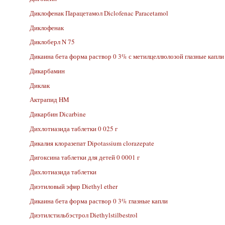
Диклофенак Парацетамол Diclofenac Paracetamol
Диклофенак
Диклоберл N 75
Дикаина бета форма раствор 0 3% с метилцеллюлозой глазные капли
Дикарбамин
Диклак
Актрапид HM
Дикарбин Dicarbine
Дихлотиазида таблетки 0 025 г
Дикалия клоразепат Dipotassium clorazepate
Дигоксина таблетки для детей 0 0001 г
Дихлотиазида таблетки
Диэтиловый эфир Diethyl ether
Дикаина бета форма раствор 0 3% глазные капли
Диэтилстильбэстрол Diethylstilbestrol