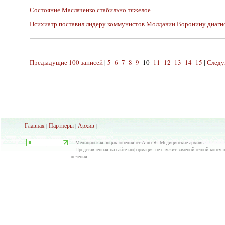
Состояние Маслаченко стабильно тяжелое
Психиатр поставил лидеру коммунистов Молдавии Воронину диагно
Предыдущие 100 записей
|
5
6
7
8
9
10
11
12
13
14
15
|
Следу
Главная
Партнеры
Архив
|
|
|
Медицинская энциклопедия от А до Я: Медицинские архивы
Представленная на сайте информация не служит заменой очной консуль
лечения.