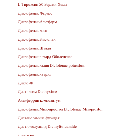
L-Тироксин 50 Берлин-Хеми
Диклофенак-Фаркос
Диклофенак-Альтфарм
Диклофенак-лонг
Диклофенак Биклопан
Диклофенак Штада
Диклофенак ретард Оболенское
Диклофенак калия Diclofenac potassium
Диклофенак натрия
Дикло-Ф
Диэтиксим Diethyxime
Актиферрин композитум
Диклофенак Мизопростол Diclofenac Misoprostol
Диэтаноламина фузидат
Диэтилтолуамид Diethyltoluamide
Дигоксин