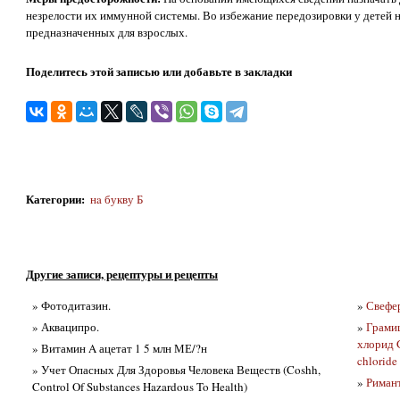
незрелости их иммунной системы. Во избежание передозировки у детей не
предназначенных для взрослых.
Поделитесь этой записью или добавьте в закладки
Категории
:
нa букву Б
Другие записи, рецептуры и рецепты
» Фотодитазин.
»
Свефе
» Акваципро.
»
Грами
хлорид 
» Витамин A ацетат 1 5 млн МЕ/?н
chloride
» Учет Опасных Для Здоровья Человека Веществ (Coshh,
»
Риман
Control Of Substances Hazardous To Health)