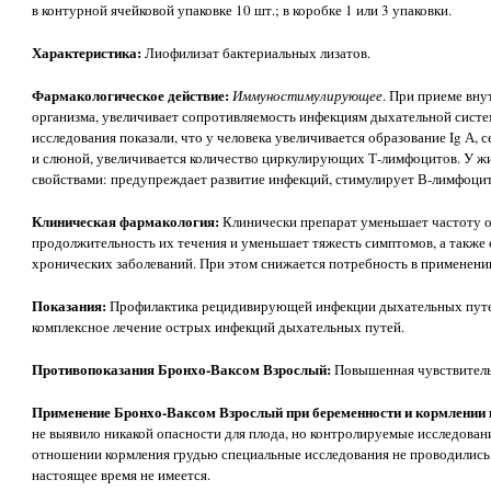
в контурной ячейковой упаковке 10 шт.; в коробке 1 или 3 упаковки.
Характеристика:
Лиофилизат бактериальных лизатов.
Фармакологическое действие:
Иммуностимулирующее
. При приеме вн
организма, увеличивает сопротивляемость инфекциям дыхательной сист
исследования показали, что у человека увеличивается образование Ig А,
и слюной, увеличивается количество циркулирующих Т-лимфоцитов. У 
свойствами: предупреждает развитие инфекций, стимулирует В-лимфоцит
Клиническая фармакология:
Клинически препарат уменьшает частоту 
продолжительность их течения и уменьшает тяжесть симптомов, а также
хронических заболеваний. При этом снижается потребность в применени
Показания:
Профилактика рецидивирующей инфекции дыхательных путей
комплексное лечение острых инфекций дыхательных путей.
Противопоказания Бронхо-Ваксом Взрослый:
Повышенная чувствитель
Применение Бронхо-Ваксом Взрослый при беременности и кормлении
не выявило никакой опасности для плода, но контролируемые исследова
отношении кормления грудью специальные исследования не проводились,
настоящее время не имеется.