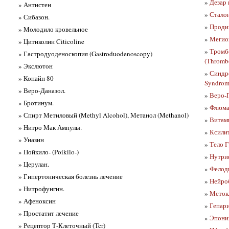
»
Дезар 
» Антистен
»
Стало
» Сибазон.
»
Проди
» Молодило кровельное
»
Мегио
» Цитиколин Citicoline
»
Тромбо
» Гастродуоденоскопия (Gastroduodenoscopy)
(Thromb
» Экслютон
»
Синдро
» Конайн 80
Syndrom
» Веро-Даназол.
»
Веро-
» Бротинум.
»
Флюмаз
» Спирт Метиловый (Methyl Alcohol), Метанол (Methanol)
»
Витами
» Нитро Мак Ампулы.
»
Ксилит
» Уназин
»
Тело Г
» Пойкило- (Poikilo-)
»
Нутри
» Церулан.
»
Фелод
» Гипертоническая болезнь лечение
»
Нейроб
» Нитрофунгин.
»
Меток
» Афеноксин
»
Гепари
» Простатит лечение
»
Эпони
» Рецептор Т-Клеточный (Tcr)