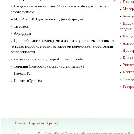
»
Грыжа
» Госдума заслушает главу Минтранса и обсудит борьбу с
»
Милер
алкоголизмом
»
Холеци
» МЕТАБОЛИН для женщин Диет формула
»
НЕсухо
» Тирозол.
вредить
» Акридерм
»
Пиоциа
» При любовании шедеврами живописи у человека возникает
»
Алпро
чувство подобное тому, которое он переживает в состоянии
»
Дрове
влюбленности
»
Кикко 
» Деквалиния хлорид Dequalinium chloride
»
Унике
» Терапия Склерозирующая (Sclerotherapy)
»
Клекс
» Изосан Г.
»
Салад
» Цистит (Cystitis)
»
Гетеро
Главная
Партнеры
Архив
|
|
|
Бронхо-Ваксом Взрослый. - Медицинская энциклопедия от А до Я