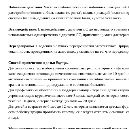
Побочные действия:
Частота слабовыраженных побочных реакций 3–4%
расстройств (тошнота, боль в животе, рвота), кожных реакций (включая 
системы (кашель, одышка), а также головной боли, чувства усталости.
Взаимодействие:
Взаимодействие с другими ЛС до настоящего времени 
использоваться одновременно с другими ЛС, применяющимися для терап
Передозировка:
Сведения о случаях передозировки отсутствуют. Природ
токсичности, проведенных на животных, указывают на то, что передозир
Способ применения и дозы:
Внутрь.
Для лечения острых и обострения хронических респираторных инфекций:
капс. ежедневно натощак до исчезновения симптомов, не менее 10 дней;
антибиотикотерапии — принимать в сочетании с антибиотиком с начала л
врачом на основании индивидуального состояния больного.
Для профилактики обострений и поддерживающей терапии: детям старше 
утром натощак; курс лечения включает 3 цикла, каждый их которых сост
течение 10 дней, интервал между циклами — 20 дней.
Для детей в возрасте от 6 мес до 12 лет, которым назначается детская фо
если ребенку трудно проглотить капсулу, ее следует открыть и смешать 
и т.д.).
Меры предосторожности:
На основании имеющихся сведений назначать д