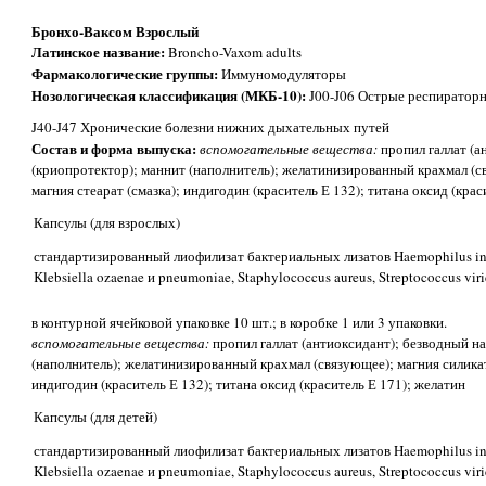
Бронхо-Ваксом Взрослый
Латинское название:
Broncho-Vaxom adults
Фармакологические группы:
Иммуномодуляторы
Нозологическая классификация (МКБ-10):
J00-J06 Острые респиратор
J40-J47 Хронические болезни нижних дыхательных путей
Состав и форма выпуска:
вспомогательные вещества:
пропил галлат (а
(криопротектор); маннит (наполнитель); желатинизированный крахмал (св
магния стеарат (смазка); индигодин (краситель Е 132); титана оксид (крас
Капсулы (для взрослых)
стандартизированный лиофилизат бактериальных лизатов Haеmophilus inf
Klebsiella ozaenae и pneumoniae, Staphylococcus aureus, Streptococcus virid
в контурной ячейковой упаковке 10 шт.; в коробке 1 или 3 упаковки.
вспомогательные вещества:
пропил галлат (антиоксидант); безводный на
(наполнитель); желатинизированный крахмал (связующее); магния силикат 
индигодин (краситель Е 132); титана оксид (краситель Е 171); желатин
Капсулы (для детей)
стандартизированный лиофилизат бактериальных лизатов Haemophilus inf
Klebsiella ozaenae и pneumoniae, Staphylococcus aureus, Streptococcus virid