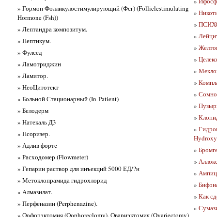
»
Ифосфа
» Гормон Фолликулостимулирующий (Фсг) (Folliclestimulating
»
Никоти
Hormone (Fsh))
»
ПСИХ
» Лептандра композитум.
»
Лейци
» Пептикум.
»
Желток
» Фулсед
»
Целеко
» Ламотриджин
»
Мекло
» Ламитор.
»
Компл
» НеоЦитотект
»
Сомно
» Больной Стационарный (In-Patient)
»
Пузырь
» Белодерм
»
Клони
» Натекаль Д3
»
Гидро
» Псоризер.
Hydroxyp
» Адлив форте
»
Бромг
» Расходомер (Flowmeter)
»
Аллок
» Гепарин раствор для инъекций 5000 ЕД/?н
»
Ампиц
» Метоклопрамида гидрохлорид
»
Бифона
» Алмазилат.
»
Как сд
» Перфеназин (Perphenazine).
»
Сумаз
» Оофорэктомия (Oophoreclomy), Овариэктомия (Ovariectomy)