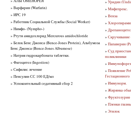
» АЛЬГОМЕНОРЕЯ
»
Уридин (Undi
» Варфарин (Warfarin)
»
Мифепрекс.
» ИРС 19
»
Венза
» Работник Социальной Службы (Social Worker)
»
Хлоропирамин
» Нимфо- (Nympho-)
»
Дрепаноцитоз 
» Ртути амидохлорид Mercurous amidochloride
»
Скручивание (
» Белок Бенс Джонса (Bence-Jones Protein), Альбумоза
»
Папаверин (Pa
Бенс Джонса (Bence-Jones Albumose)
»
Cуд приостан
» Натрия гидрокарбоната таблетки.
поликлиники
» Фагоцитоз (Ingestion)
»
Иммунофорез 
» Сифилис лечение
»
Появление Ре
Гестационного В
» Пенсулин СС 100 ЕД/мл
»
Иммунорм.
» Успокоительный седативный сбор 2
»
Жирянка обы
»
Фруктозурия (
»
Пленки глазн
»
Эгилок