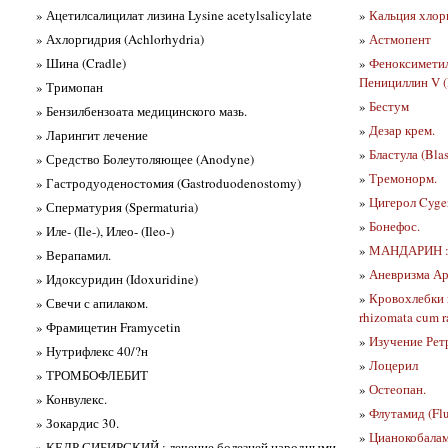
» Ацетилсалицилат лизина Lysine acetylsalicylate
»
Кальция хлор
» Ахлоргидрия (Achlorhydria)
»
Астмопент
» Шина (Cradle)
»
Феноксиметил
Пенициллин V (P
» Тримопан
»
Бестум
» Бензилбензоата медицинского мазь.
»
Дезар крем.
» Ларингит лечение
»
Бластула (Blas
» Средство Болеутоляющее (Anodyne)
»
Тремонорм.
» Гастродуоденостомия (Gastroduodenostomy)
»
Цигерол Cyge
» Сперматурия (Spermaturia)
»
Бонефос.
» Иле- (Ile-), Илео- (Ileo-)
»
МАНДАРИН : 
» Верапамил.
»
Аневризма Ар
» Идоксуридин (Idoxuridine)
»
Кровохлебки 
» Свечи с апилаком.
rhizomata cum r
» Фрамицетин Framycetin
»
Изучение Ретр
» Нутрифлекс 40/?н
»
Лоцерил
» ТРОМБОФЛЕБИТ
»
Остеопан.
» Конвулекс.
»
Флутамид (Flu
» Зокардис 30.
»
Цианокобалам
» КЕДР СИБИРСКИЙ : лечение болезней народными