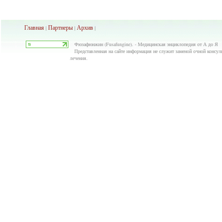
Главная
Партнеры
Архив
|
|
|
Фюзафюнжин (Fusafungine). - Медицинская энциклопедия от А до Я
Представленная на сайте информация не служит заменой очной консуль
лечения.