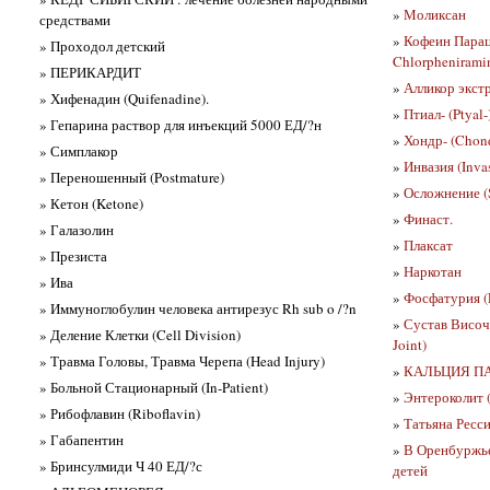
»
Моликсан
средствами
»
Кофеин Парац
» Проходол детский
Chlorphenirami
» ПЕРИКАРДИТ
»
Алликор экстр
» Хифенадин (Quifenadine).
»
Птиал- (Ptyal-
» Гепарина раствор для инъекций 5000 ЕД/?н
»
Хондр- (Chond
» Симплакор
»
Инвазия (Inva
» Переношенный (Postmature)
»
Осложнение (
» Кетон (Ketone)
»
Финаст.
» Галазолин
»
Плаксат
» Презиста
»
Наркотан
» Ива
»
Фосфатурия (P
» Иммуноглобулин человека антирезус Rh sub o /?n
»
Сустав Височ
» Деление Клетки (Cell Division)
Joint)
» Травма Головы, Травма Черепа (Head Injury)
»
КАЛЬЦИЯ ПАН
» Больной Стационарный (In-Patient)
»
Энтероколит (I
» Рибофлавин (Riboflavin)
»
Татьяна Ресси
» Габапентин
»
В Оренбуржье
» Бринсулмиди Ч 40 ЕД/?с
детей