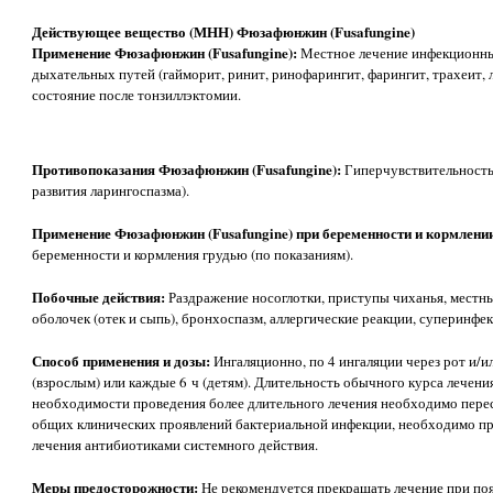
Действующее вещество (МНН) Фюзафюнжин (Fusafungine)
Применение Фюзафюнжин (Fusafungine):
Местное лечение инфекционны
дыхательных путей (гайморит, ринит, ринофарингит, фарингит, трахеит, л
состояние после тонзиллэктомии.
Противопоказания Фюзафюнжин (Fusafungine):
Гиперчувствительность,
развития ларингоспазма).
Применение Фюзафюнжин (Fusafungine) при беременности и кормлени
беременности и кормления грудью (по показаниям).
Побочные действия:
Раздражение носоглотки, приступы чиханья, местны
оболочек (отек и сыпь), бронхоспазм, аллергические реакции, суперинфек
Способ применения и дозы:
Ингаляционно, по 4 ингаляции через рот и/
(взрослым) или каждые 6 ч (детям). Длительность обычного курса лечени
необходимости проведения более длительного лечения необходимо перес
общих клинических проявлений бактериальной инфекции, необходимо п
лечения антибиотиками системного действия.
Меры предосторожности:
Не рекомендуется прекращать лечение при поя