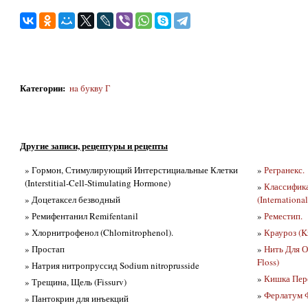
Категории
:
нa букву Г
Другие записи, рецептуры и рецепты
» Гормон, Стимулирующий Интерстициальные Клетки
»
Регранекс.
(Interstitial-Cell-Stimulating Hormone)
»
Классифик
» Доцетаксел безводный
(International
» Ремифентанил Remifentanil
»
Реместип.
» Хлорнитрофенол (Chlornitrophenol).
»
Крауроз (Kr
» Простап
»
Нить Для 
Floss)
» Натрия нитропруссид Sodium nitroprusside
»
Кишка Пере
» Трещина, Щель (Fissurv)
»
Ферлатум 
» Пантокрин для инъекций