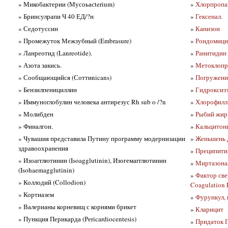
» Микобактерии (Мусоьасterium)
»
Хлорпропа
» Бринсулрапи Ч 40 ЕД/?н
»
Гексенал.
» Седотуссин
»
Канизон
» Промежуток Межзубный (Embrasure)
»
Рондомици
» Ланреотид (Lanreotide).
»
Ранитидин в
» Азота закись.
»
Метоклопра
» Сообщающийся (Соттиnicans)
»
Погружение
» Бензилпенициллин
»
Гидроксиэ
» Иммуноглобулин человека антирезус Rh sub o /?n
»
Хлорофилл 
» Молибден
»
Рыбий жир
» Финалгон.
»
Кальцитон
» Чувашия представила Путину программу модернизации
»
Женьшень 
здравоохранения
»
Преципитин
» Изоагглютинин (Isoagglutinin), Изогемагглютинин
»
Миртазона
(Isohaemagglutinin)
»
Фактор све
» Коллодий (Collodion)
Coagulation F
» Кортиазем
»
Фурункул, 
» Валерианы корневищ с корнями брикет
»
Кларицит
» Пункция Перикарда (Реricardiocentesis)
»
Придаток П