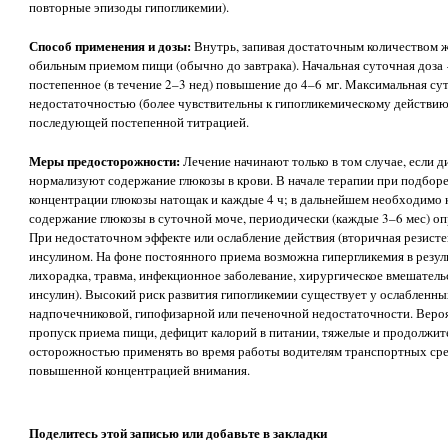
повторные эпизоды гипогликемии).
Способ применения и дозы:
Внутрь, запивая достаточным количеством 
обильным приемом пищи (обычно до завтрака). Начальная суточная доза
постепенное (в течение 2–3 нед) повышение до 4–6 мг. Максимальная су
недостаточностью (более чувствительны к гипогликемическому действию)
последующей постепенной титрацией.
Меры предосторожности:
Лечение начинают только в том случае, если 
нормализуют содержание глюкозы в крови. В начале терапии при подбор
концентрации глюкозы натощак и каждые 4 ч; в дальнейшем необходимо 
содержание глюкозы в суточной моче, периодически (каждые 3–6 мес) оп
При недостаточном эффекте или ослабление действия (вторичная резисте
инсулином. На фоне постоянного приема возможна гипергликемия в резу
лихорадка, травма, инфекционное заболевание, хирургическое вмешатель
инсулин). Высокий риск развития гипогликемии существует у ослабленн
надпочечниковой, гипофизарной или печеночной недостаточности. Веро
пропуск приема пищи, дефицит калорий в питании, тяжелые и продолжит
осторожностью применять во время работы водителям транспортных сред
повышенной концентрацией внимания.
Поделитесь этой записью или добавьте в закладки