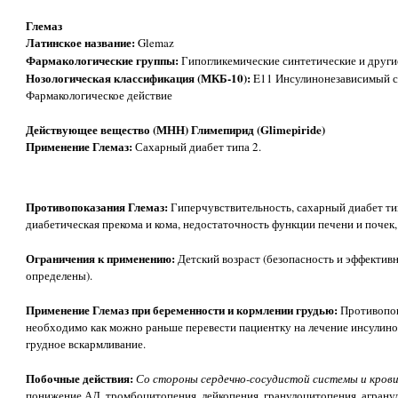
Глемаз
Латинское название:
Glemaz
Фармакологические группы:
Гипогликемические синтетические и други
Нозологическая классификация (МКБ-10):
E11 Инсулинонезависимый с
Фармакологическое действие
Действующее вещество (МНН) Глимепирид (Glimepiride)
Применение Глемаз:
Сахарный диабет типа 2.
Противопоказания Глемаз:
Гиперчувствительность, сахарный диабет ти
диабетическая прекома и кома, недостаточность функции печени и почек,
Ограничения к применению:
Детский возраст (безопасность и эффективн
определены).
Применение Глемаз при беременности и кормлении грудью:
Противопок
необходимо как можно раньше перевести пациентку на лечение инсулином
грудное вскармливание.
Побочные действия:
Со стороны сердечно-сосудистой системы и крови 
понижение АД, тромбоцитопения, лейкопения, гранулоцитопения, агранул