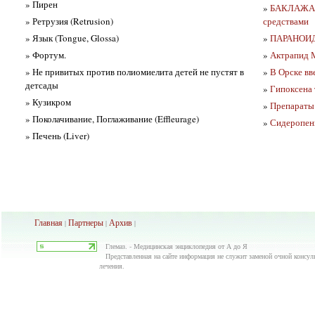
» Пирен
»
БАКЛАЖАН 
» Ретрузия (Retrusion)
средствами
» Язык (Tongue, Glossa)
»
ПАРАНОИ
» Фортум.
»
Актрапид 
» Не привитых против полиомиелита детей не пустят в
»
В Орске вв
детсады
»
Гипоксена 
» Кузикром
»
Препараты 
» Поколачивание, Поглаживание (Effleurage)
»
Сидеропени
» Печень (Liver)
Главная
Партнеры
Архив
|
|
|
Глемаз. - Медицинская энциклопедия от А до Я
Представленная на сайте информация не служит заменой очной консуль
лечения.