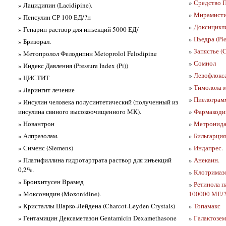
»
Средство По
» Лацидипин (Lacidipine).
»
Мирамистин
» Пенсулин СР 100 ЕД/?н
»
Доксицикли
» Гепарин раствор для инъекций 5000 ЕД/
»
Пьедра (Pie
» Бризорал.
»
Запястье (
» Метопролол Фелодипин Metoprolol Felodipine
»
Сомнол
» Индекс Давления (Pressure Index (Pi))
»
Левофлокса
» ЦИСТИТ
»
Тимолола м
» Ларингит лечение
»
Пиелограмм
» Инсулин человека полусинтетический (полученный из
инсулина свиного высокоочищенного МК).
»
Фармакоди
» Новантрон
»
Метронида
» Алпразолам.
»
Бильгарция 
» Сименс (Siemens)
»
Индапрес.
» Платифиллина гидротартрата раствор для инъекций
»
Анекаин.
0,2%.
»
Клотримазо
» Бронхитусен Врамед
»
Ретинола п
» Моксонидин (Moxonidine).
100000 МЕ/
» Кристаллы Шарко-Лейдена (Charcot-Leyden Crystals)
»
Топамакс
» Гентамицин Дексаметазон Gentamicin Dexamethasone
»
Галактозем