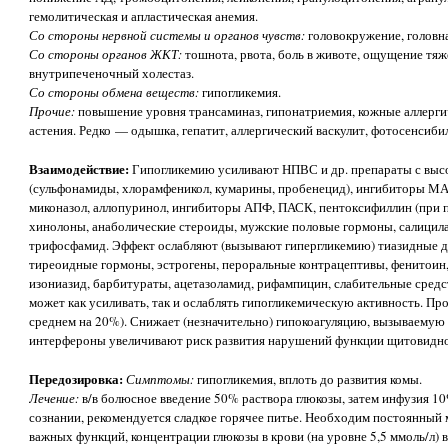
гемолитическая и апластическая анемия.
Со стороны нервной системы и органов чувств:
головокружение, головна
Со стороны органов ЖКТ:
тошнота, рвота, боль в животе, ощущение тяже
внутрипеченочный холестаз.
Со стороны обмена веществ:
гипогликемия.
Прочие:
повышение уровня трансаминаз, гипонатриемия, кожные аллергич
астения. Редко — одышка, гепатит, аллергический васкулит, фотосенсиби
Взаимодействие:
Гипогликемию усиливают НПВС и др. препараты с высо
(сульфонамиды, хлорамфеникол, кумарины, пробенецид), ингибиторы МАО
миконазол, аллопуринол, ингибиторы АПФ, ПАСК, пентоксифиллин (при п
хинолоны, анаболические стероиды, мужские половые гормоны, салицила
трифосфамид. Эффект ослабляют (вызывают гипергликемию) тиазидные д
тиреоидные гормоны, эстрогены, пероральные контрацептивы, фенитоин,
изониазид, барбитураты, ацетазоламид, рифампицин, слабительные средс
может как усиливать, так и ослаблять гипогликемическую активность. Пр
среднем на 20%). Снижает (незначительно) гипокоагуляцию, вызываемую
интерфероны увеличивают риск развития нарушений функции щитовидно
Передозировка:
Симптомы:
гипогликемия, вплоть до развития комы.
Лечение:
в/в болюсное введение 50% раствора глюкозы, затем инфузия 10
сознании, рекомендуется сладкое горячее питье. Необходим постоянный
важных функций, концентрации глюкозы в крови (на уровне 5,5 ммоль/л)