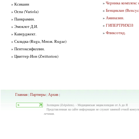
»
Черника комплекс 
» Ксикаин
»
Бенциклан (Bencyc
» Оспа (Variola)
»
Аминазин.
» Панкрамин.
»
ГИПЕРТРИХОЗ
» Эмоклот Д.И.
»
Фликсотид.
» Каверджект.
» Складка (Ruga, Множ. Rugae)
» Пентоксифиллин.
» Цвиттер-Ион (Zwitterion)
Главная
Партнеры
Архив
|
|
|
Золпидем (Zolpidem). - Медицинская энциклопедия от А до Я
Представленная на сайте информация не служит заменой очной консуль
лечения.