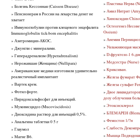
»
Пластика Нерва (N
» Болезнь Кессонная (Caisson Disease)
»
Амил Нитрит (Arnyl
» Пенсионерам в России на лекарства денег не
»
Хиноксидин Chino
хватает
»
Остеогенез Несовер
» Иммуноглобулин против клещевого энцефалита
Ossium)
Immunoglobulin tick-born encephalitis
»
Анемия Пернициозн
» Азитромицин-АКОС.
»
Увлажняющая маска
» Джунгли с минералами.
»
D-фруктозо-1 6-диф
» Гиперадренализм (Hyperadrenalism)
»
Медсестра (Nurse)
» Нерожавшая (Женщина) (Nullipara)
»
Криксиван.
» Американские медики изготовили удивительно
реалистичный имплантант
»
Железа фумарат Фол
» Вартек крем.
»
Железа сульфат Fer
» Фотил форте.
»
Двое ликвидаторо
дозу облучения бол
» Пиридоксальфосфат для инъекций.
»
Этоксисклерол
» Муковисцидоз (Mucoviscidosis)
»
БЛЕМАРEН (Blema
» Диоксидина раствор для инъекций 0,5%.
»
Фемостон 1/?н
» Анальгина таблетки 0 5 г
»
Слабость Декомпре
» Глаумол
»
Мышца Подвздошна
» Магне B6.