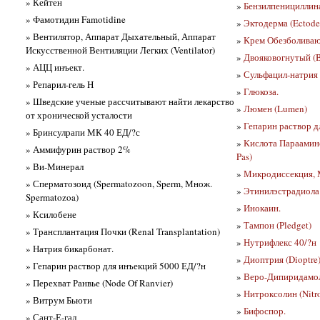
» Кейтен
»
Бензилпенициллина
» Фамотидин Famotidine
»
Эктодерма (Ectod
» Вентилятор, Аппарат Дыхательный, Аппарат
»
Крем Обезболиваю
Искусственной Вентиляции Легких (Ventilator)
»
Двояковогнутый (B
» АЦЦ инъект.
»
Сульфацил-натрия 
» Репарил-гель H
»
Глюкоза.
» Шведские ученые рассчитывают найти лекарство
»
Люмен (Lumen)
от хронической усталости
»
Гепарин раствор д
» Бринсулрапи МК 40 ЕД/?с
»
Кислота Параамино
» Аммифурин раствор 2%
Pas)
» Ви-Минерал
»
Микродиссекция, М
» Сперматозоид (Spermatozoon, Sperm, Множ.
»
Этинилэстрадиола 
Spermatozoa)
»
Инокаин.
» Ксилобене
»
Тампон (Pledget)
» Трансплантация Почки (Renal Transplantation)
»
Нутрифлекс 40/?н
» Натрия бикарбонат.
»
Диоптрия (Dioptre
» Гепарин раствор для инъекций 5000 ЕД/?н
»
Веро-Дипиридамо
» Перехват Ранвье (Node Of Ranvier)
»
Нитроксолин (Nitro
» Витрум Бьюти
»
Бифоспор.
» Сант-Е-гал