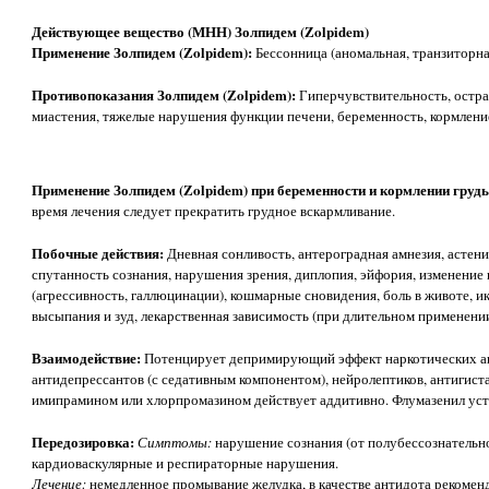
Действующее вещество (МНН) Золпидем (Zolpidem)
Применение Золпидем (Zolpidem):
Бессонница (аномальная, транзиторна
Противопоказания Золпидем (Zolpidem):
Гиперчувствительность, остра
миастения, тяжелые нарушения функции печени, беременность, кормление 
Применение Золпидем (Zolpidem) при беременности и кормлении груд
время лечения следует прекратить грудное вскармливание.
Побочные действия:
Дневная сонливость, антероградная амнезия, астени
спутанность сознания, нарушения зрения, диплопия, эйфория, изменение
(агрессивность, галлюцинации), кошмарные сновидения, боль в животе, ик
высыпания и зуд, лекарственная зависимость (при длительном применении
Взаимодействие:
Потенцирует депримирующий эффект наркотических ан
антидепрессантов (с седативным компонентом), нейролептиков, антигиста
имипрамином или хлорпромазином действует аддитивно. Флумазенил уст
Передозировка:
Симптомы:
нарушение сознания (от полубессознательно
кардиоваскулярные и респираторные нарушения.
Лечение:
немедленное промывание желудка, в качестве антидота рекомен