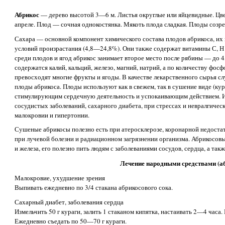
Абрикос
— дерево высотой 3—6 м. Листья округлые или яйцевидные. Цве
апреле. Плод — сочная однокостянка. Мякоть плода сладкая. Плоды созр
Сахара — основной компонент химического состава плодов абрикоса, их 
условий произрастания (4,8—24,8%). Они также содержат витамины С, Н
среди плодов и ягод абрикос занимает второе место после рябины — до 4,
содержатся калий, кальций, железо, магний, натрий, а по количеству фо
превосходят многие фрукты и ягоды. В качестве лекарственного сырья сл
плоды абрикоса. Плоды используют как в свежем, так в сушение виде (ку
стимулирующим сердечную деятельность и успокаивающим действием. И
сосудистых заболеваний, сахарного диабета, при стрессах и невралгическ
малокровии и гипертонии.
Сушеные абрикосы полезно есть при атеросклерозе, коронарной недост
при лучевой болезни и радиационном загрязнении организма. Абрикосовы
и железа, его полезно пить людям с заболеваниями сосудов, сердца, а так
Лечение народными средствами (а
Малокровие, ухудшение зрения
Выпивать ежедневно по 3/4 стакана абрикосового сока.
Сахарный диабет, заболевания сердца
Измельчить 50 г кураги, залить 1 стаканом кипятка, настаивать 2—4 часа. 
Ежедневно съедать по 50—70 г кураги.