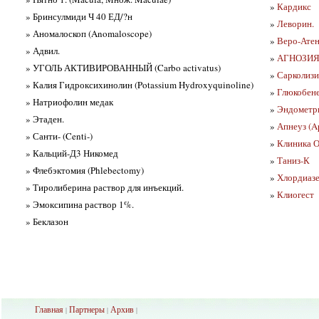
»
Кардикс
» Бринсулмиди Ч 40 ЕД/?н
»
Леворин.
» Аномалоскоп (Anomaloscope)
»
Веро-Ате
» Адвил.
»
АГНОЗИ
» УГОЛЬ АКТИВИРОВАННЫЙ (Carbo activatus)
»
Сарколизи
» Калия Гидроксихинолин (Potassium Hydroxyquinoline)
»
Глюкобен
» Натриофолин медак
»
Эндометри
» Этаден.
»
Апнеуз (A
» Санти- (Centi-)
»
Клиника О
» Кальций-Д3 Никомед
»
Таниз-К
» Флебэктомия (Phlebectomy)
»
Хлордиазе
» Тиролиберина раствор для инъекций.
»
Клиогест
» Эмоксипина раствор 1%.
» Беклазон
Главная
Партнеры
Архив
|
|
|