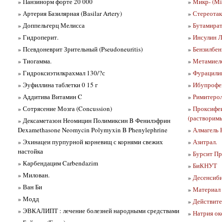
» Панзинорм форте 20 000
»
Микр- (Mic
» Артерия Базилярная (Basilar Artery)
»
Стереотакс
» Доппельгерц Мелисса
»
Бутамират
» Гидроперит.
»
Инсулин 
» Псевдоневрит Зрительный (Pseudoneuritis)
»
Бензилбен
» Тиогамма.
»
Метамиело
» Гидроксиэтилкрахмал 130/?с
»
Фурацилин
» Эуфиллина таблетки 0 15 г
»
Ибупрофе
» Аддитива Витамин C
»
Римитерол
» Сотрясение Мозга (Concussion)
»
Проксифеи
(растворимы
» Дексаметазон Неомицин Полимиксин B Фенилэфрин
Dexamethasone Neomycin Polymyxin B Phenylephrine
»
Алмагель 
» Эхинацеи пурпурной корневищ с корнями свежих
»
Азитрал.
настойка
»
Бурсит Пре
» Карбендацим Carbendazim
»
БиКНУТ
» Милован.
»
Десенсибил
» Ван Би
»
Материал 
» Модд
»
Действите
» ЭВКАЛИПТ : лечение болезней народными средствами
»
Натрия ок