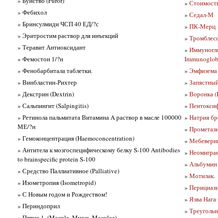
» Буйство (Furor)
»
Стоимость
» Фебихол
»
Седал-М
» Бринсулмиди ЧСП 40 ЕД/?с
»
ПК-Мерц
» Эритростим раствор для инъекций
»
Тромблесс
» Теравит Антиоксидант
»
Иммуногло
» Фемостон 1/?н
Immunoglobu
» Фенобарбитала таблетки.
»
Эмфизема
» Винбластин-Рихтер
»
Запястный
» Декстрин (Dextrin)
»
Воронка (
» Сальпингит (Salpingitis)
»
Пентоксиф
» Ретинола пальмитата Витамина A раствор в масле 100000
»
Натрия бр
МЕ/?н
»
Прометази
» Гемоконцентрация (Haemoconcentration)
»
Мебевери
» Антитела к мозгоспецифическому белку S-100 Antibodies
»
Неомигран
to brainspecific protein S-100
»
Альбумин
» Средство Паллиативное (Palliative)
»
Мотилак.
» Изометропия (Isometropid)
»
Перициазин
» С Новым годом и Рождеством!
»
Язва Нага 
» Периндоприл
»
Треугольни
» Пятно 1. (Macula, Множ. Maculae)