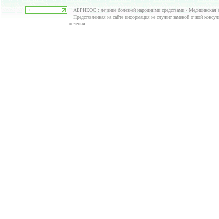
АБРИКОС : лечение болезней народными средствами - Медицинская э
Представленная на сайте информация не служит заменой очной консуль
лечения.