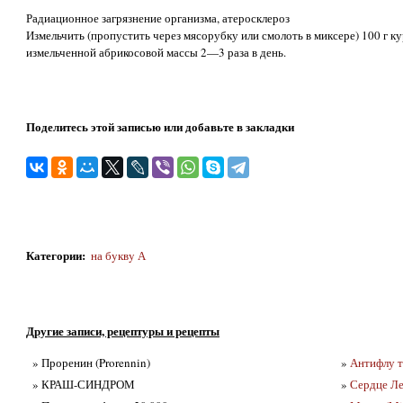
Радиационное загрязнение организма, атеросклероз
Измельчить (пропустить через мясорубку или смолоть в миксере) 100 г к
измельченной абрикосовой массы 2—3 раза в день.
Поделитесь этой записью или добавьте в закладки
Категории
:
на бyквy А
Другие записи, рецептуры и рецепты
» Проренин (Prorennin)
»
Антифлу т
» КРАШ-СИНДРОМ
»
Сердце Ле