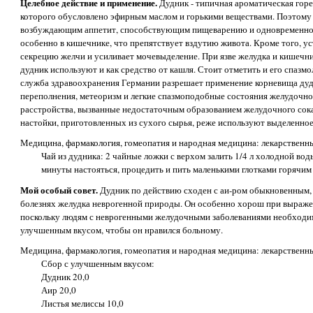
Целебное действие и применение.
Дудник - типичная ароматическая гореч
которого обусловлено эфирным маслом и горькими веществами. Поэтому е
возбуждающим аппетит, способствующим пищеварению и одновременно
особенно в кишечнике, что препятствует вздутию живота. Кроме того, у
секрецию желчи и усиливает мочевыделение. При язве желудка и кишечни
дудник используют и как средство от кашля. Стоит отметить и его спазм
служба здравоохранения Германии разрешает применение корневища дудн
переполнения, метеоризм и легкие спазмоподобные состояния желудочн
расстройства, вызванные недостаточным образованием желудочного сока
настойки, приготовленных из сухого сырья, реже используют выделенное
Медицина, фармакология, гомеопатия и народная медицина: лекарственн
Чай из дудника: 2 чайные ложки с верхом залить 1/4 л холодной вод
минуты настояться, процедить и пить маленькими глотками горячим 
Мой особый совет.
Дудник по действию сходен с аи-ром обыкновенным, 
болезнях желудка неврогенной природы. Он особенно хорош при выраже
поскольку людям с неврогенными желудочными заболеваниями необходим
улучшенным вкусом, чтобы он нравился больному.
Медицина, фармакология, гомеопатия и народная медицина: лекарственн
Сбор с улучшенным вкусом:
Дудник 20,0
Аир 20,0
Листья мелиссы 10,0