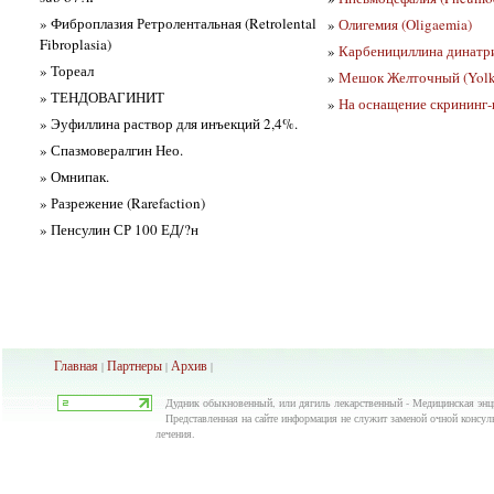
» Фиброплазия Ретролентальная (Retrolental
»
Олигемия (Oligaemia)
Fibroplasia)
»
Карбенициллина динатрие
» Тореал
»
Мешок Желточный (Yolk S
» ТЕНДОВАГИНИТ
»
На оснащение скрининг-
» Эуфиллина раствор для инъекций 2,4%.
» Спазмовералгин Нео.
» Омнипак.
» Разрежение (Rarefaction)
» Пенсулин СР 100 ЕД/?н
Главная
Партнеры
Архив
|
|
|
Дудник обыкновенный, или дягиль лекарственный - Медицинская энц
Представленная на сайте информация не служит заменой очной консуль
лечения.