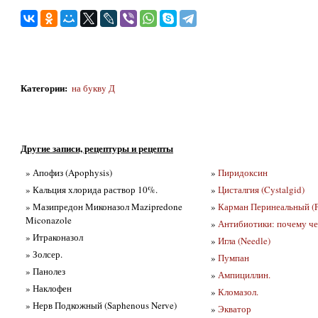
Категории
:
на бyквy Д
Другие записи, рецептуры и рецепты
» Апофиз (Apophysis)
»
Пиридоксин
» Кальция хлорида раствор 10%.
»
Цисталгия (Cystalgid)
» Мазипредон Миконазол Mazipredone
»
Карман Перинеальный (P
Miconazole
»
Антибиотики: почему че
» Итраконазол
»
Игла (Needle)
» Золсер.
»
Пумпан
» Панолез
»
Ампициллин.
» Наклофен
»
Кломазол.
» Нерв Подкожный (Saphenous Nerve)
»
Экватор