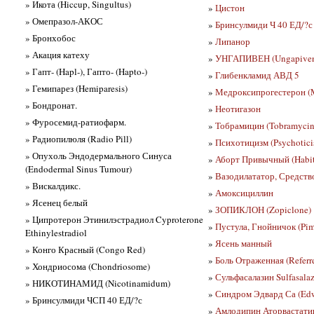
» Икота (Hiccup, Singultus)
»
Цистон
» Омепразол-АКОС
»
Бринсулмиди Ч 40 ЕД/?с
» Бронхобос
»
Липанор
» Акация катеху
»
УНГАПИВЕН (Ungapive
» Гапт- (Hapl-), Гапто- (Hapto-)
»
Глибенкламид АВД 5
» Гемипарез (Hemiparesis)
»
Медроксипрогестерон (M
» Бондронат.
»
Неотигазон
» Фуросемид-ратиофарм.
»
Тобрамицин (Tobramycin
» Радиопилюля (Radio Pill)
»
Психотицизм (Psychotici
» Опухоль Эндодермального Синуса
»
Аборт Привычный (Habit
(Endodermal Sinus Tumour)
»
Вазодилататор, Средств
» Вискалдикс.
»
Амоксициллин
» Ясенец белый
»
ЗОПИКЛОН (Zopiclone)
» Ципротерон Этинилэстрадиол Cyproterone
»
Пустула, Гнойничок (Pim
Ethinylestradiol
»
Ясень манный
» Конго Красный (Congo Red)
»
Боль Отраженная (Referre
» Хондриосома (Chondriosome)
»
Сульфасалазин Sulfasala
» НИКОТИНАМИД (Nicotinamidum)
»
Синдром Эдвард Са (Edw
» Бринсулмиди ЧСП 40 ЕД/?с
»
Амлодипин Аторвастатин