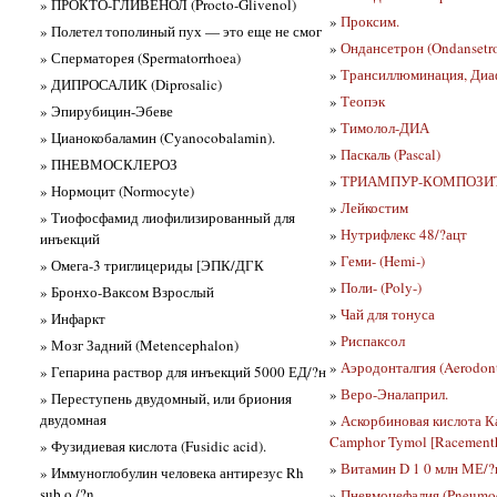
» ПРОКТО-ГЛИВЕНОЛ (Procto-Glivenol)
»
Проксим.
» Полетел тополиный пух — это еще не смог
»
Ондансетрон (Ondansetr
» Сперматорея (Spermatorrhoea)
»
Трансиллюминация, Диаф
» ДИПРОСАЛИК (Diprosalic)
»
Теопэк
» Эпирубицин-Эбеве
»
Тимолол-ДИА
» Цианокобаламин (Cyanocobalamin).
»
Паскаль (Pascal)
» ПНЕВМОСКЛЕРОЗ
»
ТРИАМПУР-КОМПОЗИТУМ
» Нормоцит (Normocyte)
»
Лейкостим
» Тиофосфамид лиофилизированный для
»
Нутрифлекс 48/?ацт
инъекций
»
Геми- (Hemi-)
» Омега-3 триглицериды [ЭПК/ДГК
»
Поли- (Poly-)
» Бронхо-Ваксом Взрослый
»
Чай для тонуса
» Инфаркт
»
Риспаксол
» Мозг Задний (Metencephalon)
»
Аэродонталгия (Aerodont
» Гепарина раствор для инъекций 5000 ЕД/?н
»
Веро-Эналаприл.
» Переступень двудомный, или бриония
двудомная
»
Аскорбиновая кислота К
Camphor Tymol [Racement
» Фузидиевая кислота (Fusidic acid).
»
Витамин D 1 0 млн МЕ/?
» Иммуноглобулин человека антирезус Rh
sub o /?n
»
Пневмоцефалия (Pneumoc