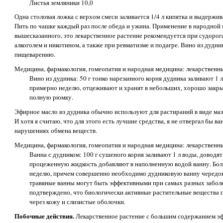
Листья земляники 10,0
Одна столовая ложка с верхом смеси заливается 1/4 л кипятка и выдержив
Пить по чашке каждый раз после обеда и ужина. Применение в народной
вышесказанного, это лекарственное растение рекомендуется при судорога
алкоголем и никотином, а также при ревматизме и подагре. Вино из дудни
пищеварению.
Медицина, фармакология, гомеопатия и народная медицина: лекарственн
Вино из дудника: 50 г тонко нарезанного корня дудника заливают 1 л
примерно неделю, отцеживают и хранят в небольших, хорошо закр
полную рюмку.
Эфирное масло из дудника обычно используют для растираний в виде мазе
И хотя я считаю, что для этого есть лучшие средства, я не отвергал бы в
нарушениях обмена веществ.
Медицина, фармакология, гомеопатия и народная медицина: лекарственн
Ванна с дудником: 100 г сушеного корня заливают 1 л воды, доводят
процеженную жидкость добавляют в наполненную водой ванну. Бол
неделю, причем совершенно необходимо дудниковую ванну чередова
травяные ванны могут быть эффективными при самых разных заболе
подтверждено, что биологически активные растительные вещества 
через кожу и слизистые оболочки.
Побочные действия.
Лекарственное растение с большим содержанием эфи