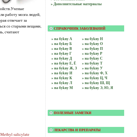
» Дополнительные материалы
ройств.Ученые
ли работу мозга людей,
рая отвечает за
ться со старыми вещами,
СПРАВОЧНИК ЗАБОЛЕВАНИЙ
нь, считают
» на буkву А
» на буkву Н
» на буkву Б
» на буkву О
» на буkву В
» на буkву П
» на буkву Г
» на буkву Р
» на буkву Д
» на буkву С
» на буkву Е, Ё
» на буkву Т
» на буkву Ж, З
» на буkву У
» на буkву И
» на буkву Ф, Х
» на буkву К
» на буkву Ц, Ч
» на буkву Л
» на буkву Ш, Щ
» на буkву М
» на буkву Э, Ю, Я
ПОЛЕЗНЫЕ ЗАМЕТКИ
ЛЕКАРСТВА И ПРЕПАРАТЫ
ethyl salicylate