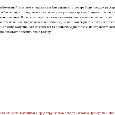
 заболеваний, считают специалисты Американского центра Психических расст
я бактерии, что подрывает человеческое здоровье в целом.Специалисты изучи
дны нарушения. Их мозг находится в максимальном напряжении в той части, кото
перты пояснили, что чаще всего причиной, по которой люди не хотят расстава
ь хозяина.Конечно, это не является медицинским диагнозом, но отравляет жиз
ьно помогает очистить свою голову.
ы масло Метилсалицилат Перца стручкового плодов настойка Hyoscyami oleum M