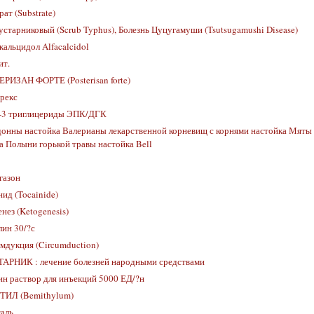
ат (Substrate)
старниковый (Scrub Typhus), Болезнь Цуцугамуши (Tsutsugamushi Disease)
альцидол Alfacalcidol
ит.
РИЗАН ФОРТЕ (Posterisan forte)
рекс
-3 триглицериды ЭПК/ДГК
донны настойка Валерианы лекарственной корневищ с корнями настойка Мяты 
а Полыни горькой травы настойка Bell
газон
ид (Tocainide)
нез (Ketogenesis)
лин 30/?с
мдукция (Circumduction)
АРНИК : лечение болезней народными средствами
ин раствор для инъекций 5000 ЕД/?н
ИЛ (Bemithylum)
аль