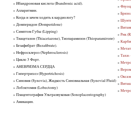
» Ибандроновая кислота (Ibandronic acid).
»
Флуоц
» Алларитмин.
»
Бризо
» Когда и зачем ходить к кардиологу?
»
Шунти
» Домперидон (Domperidone)
»
Витам
» Симптом Губы (Lipping)
»
Рнк (R
» Тиацетазон (Thiacetazone), Тиопарамизон (Thioparamiгопе)
»
Карби
» Безафибрат (Bezafibrate).
»
Метата
» Нефросклероз (Nephrosclerosis)
»
Тахи- 
» Цикло 3 Форт.
»
Метро
» АНЕВРИЗМА СЕРДЦА
»
Вером
» Гипертрихоз (Hypertrichosis)
»
Оксаз
» Синовия (Synovia), Жидкость Синовиальная (Synovial Fluid)
»
Виташ
» Лобэктомия (Lobectomy)
»
Метро
» Плацентография Ультразвуковая (Sonoplacentography)
» Амикацин.