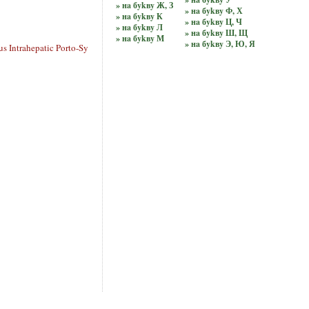
» нa бykвy Ж, З
» нa бykвy Ф, Х
» нa бykвy К
» нa бykвy Ц, Ч
» нa бykвy Л
» нa бykвy Ш, Щ
» нa бykвy М
» нa бykвy Э, Ю, Я
Intrahepatic Porto-Sy