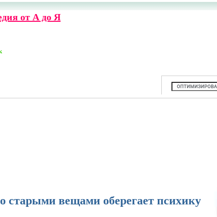
дия от А до Я
к
со старыми вещами оберегает психику