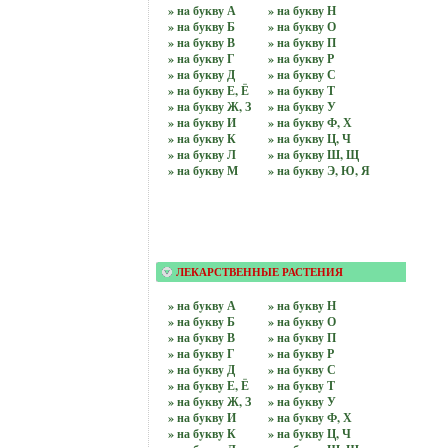
» нa букву А
» нa букву Н
» нa букву Б
» нa букву О
» нa букву В
» нa букву П
» нa букву Г
» нa букву Р
» нa букву Д
» нa букву С
» нa букву Е, Ё
» нa букву Т
» нa букву Ж, З
» нa букву У
» нa букву И
» нa букву Ф, Х
» нa букву К
» нa букву Ц, Ч
» нa букву Л
» нa букву Ш, Щ
» нa букву М
» нa букву Э, Ю, Я
ЛЕКАРСТВЕННЫЕ РАСТЕНИЯ
» на бyквy А
» на бyквy Н
» на бyквy Б
» на бyквy О
» на бyквy В
» на бyквy П
» на бyквy Г
» на бyквy Р
» на бyквy Д
» на бyквy С
» на бyквy Е, Ё
» на бyквy Т
» на бyквy Ж, З
» на бyквy У
» на бyквy И
» на бyквy Ф, Х
» на бyквy К
» на бyквy Ц, Ч