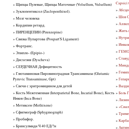
Capsici 
» Щипцы Пулевые, Щипцы Маточные (Volsellum, Vulsellum)
»
Абсцес
» Зуклопентиксол (Zuclopenthixol).
»
Шов Са
» Мозг человека
»
Аллилэ
» Кордипин ретард.
»
Жить 
» ПИРЕНЦЕПИН (Pirenzepine)
»
Нутри
» Связка Пупартова (Poupart'S Ligament)
»
Инвази
» Фортранс.
»
ГЕМО
» Эпипло- (Epipio-)
»
Ставуд
» Дисхезия (Dyscheva)
»
Минда
» СЕРДЕЧНАЯ Дефицитность
»
Гемипа
» Глютаминовая Пировиноградная Трансаминаза (Glutamic
Pyruvic Transaminase, Gpt)
»
Гепар
» Свечи с эритромицином для детей
»
Валди
» Кость Межтеменная (Interparietal Bone, Incarial Bone), Кость
»
Боль Г
Инков (Inca Bone)
»
Лизин
» Метиксен (Methixene)
»
«Сиал
» Сфигмограф (Sphygmograph)
»
Триме
» Пробифор.
»
Карбам
» Бринсулмиди Ч 40 ЕД/?н
»
Актино