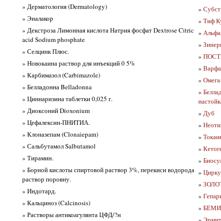
» Дерматология (Dermatology)
»
Субстр
» Эналакор
»
Тиф Ку
» Декстроза Лимонная кислота Натрия фосфат Dextrose Citric
»
Альфак
acid Sodium phosphate
»
Зинер
» Селцинк Плюс.
»
ПОСТЕ
» Новокаина раствор для инъекций 0 5%
»
Варфа
» Карбимазол (Carbimazole)
»
Омега
» Белладонна Belladonna
»
Белла
» Циннаризина таблетки 0,025 г.
настойк
» Диоксоний Dioxonium
»
Дуб
» Цефалексин-ПНИТИА.
»
Неоти
» Клоназепам (Clonaiepam)
»
Токаин
» Сальбутамол Salbutamol
»
Кетоге
» Тирамин.
»
Биосу
» Борной кислоты спиртовой раствор 3%, перекиси водорода
»
Цирку
раствор поровну.
»
ЗОЛОТ
» Индотард.
»
Гепар
» Кальциноз (Calcinosis)
»
БЕМИТ
» Растворы антикоагулянта ЦФД/?н
»
Эрмит