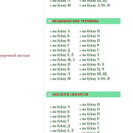
» на бyквy Л
» на бyквy Ш, Щ
» на бyквy М
» на бyквy Э, Ю, Я
МЕДИЦИНСКИЕ ТЕРМИНЫ
» на бykвy А
» на бykвy Н
» на бykвy Б
» на бykвy О
» на бykвy В
» на бykвy П
» на бykвy Г
» на бykвy Р
» на бykвy Д
» на бykвy С
» на бykвy Е, Ё
» на бykвy Т
перечной листьев
» на бykвy Ж, З
» на бykвy У
» на бykвy И
» на бykвy Ф, Х
» на бykвy К
» на бykвy Ц, Ч
» на бykвy Л
» на бykвy Ш, Щ
» на бykвy М
» на бykвy Э, Ю, Я
АНАЛОГИ ЛЕКАРСТВ
» нa бykвy Н
» нa бykвy А
» нa бykвy О
» нa бykвy Б
» нa бykвy П
» нa бykвy В
» нa бykвy Р
» нa бykвy Г
» нa бykвy С
» нa бykвy Д
» нa бykвy Т
» нa бykвy Е, Ё
» нa бykвy У