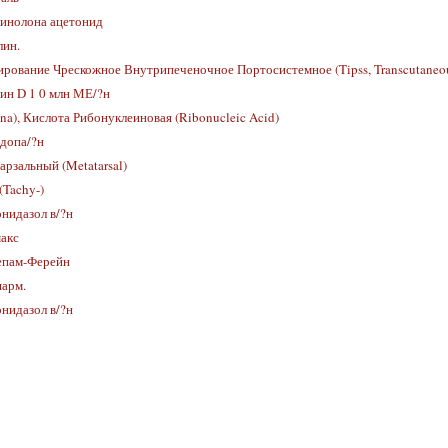
инолона ацетонид
лин.
рование Чрескожное Внутрипеченочное Портосистемное (Tipss, Transcutaneous 
ин D 1 0 млн МЕ/?н
na), Кислота Рибонуклеиновая (Ribonucleic Acid)
допа/?н
рзальный (Metatarsal)
(Tachy-)
нидазол в/?н
акс
епам-Ферейн
арм.
нидазол в/?н