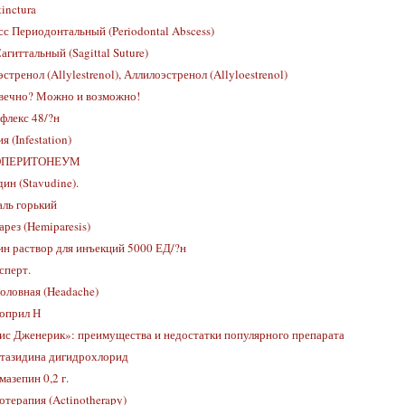
tinctura
с Периодонтальный (Periodontal Abscess)
гиттальный (Sagittal Suture)
стренол (Allylestrenol), Аллилоэстренол (Allyloestrenol)
вечно? Можно и возможно!
флекс 48/?н
я (Infestation)
ПЕРИТОНЕУМ
ин (Stavudine).
ль горький
рез (Hemiparesis)
ин раствор для инъекций 5000 ЕД/?н
сперт.
оловная (Headache)
оприл Н
ис Дженерик»: преимущества и недостатки популярного препарата
тазидина дигидрохлорид
азепин 0,2 г.
терапия (Actinotherapy)