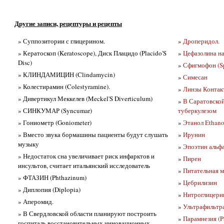
Другие записи, рецептуры и рецепты
» Суппозитории с глицерином.
»
Дроперидол.
» Кератоскоп (Keratoscope), Диск Плацидо (Placido'S
»
Цефазолина на
Disc)
»
Сфигмофон (S
» КЛИНДАМИЦИН (Clindamycin)
»
Симесан
» Колестирамин (Colestyramine).
»
Линзы Контакт
» Дивертикул Меккелев (Meckel'S Diverticulum)
»
В Саратовской
» СИНКУМАР (Syncumar)
туберкулезом
» Гониометр (Goniometer)
»
Этанол Ethano
» Вместо звука бормашины пациенты будут слушать
»
Ирунин
музыку
»
Эпоэтин альфа 
» Недостаток сна увеличивает риск инфарктов и
»
Пирен
инсультов, считает итальянский исследователь
»
Питательная м
» ФТАЗИН (Phthazinum)
»
Цебрилизин
» Диплопия (Diplopia)
»
Нитроглицерин
» Аперомид.
»
Ультрафильтрац
» В Свердловской области планируют построить
»
Парамнезия (P
госпиталь восстановительных инновационных