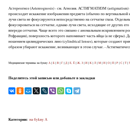
Астереогноз (Astereognosis) - см. Агнозия. АСТИГМАТИЗМ (astigmatism) 
происходит искажение изображения предмета (обычно по вертикальной ил
лучи света не фокусируются непосредственно на сетчатке глаза. Отдель
фокусироваться на сетчатке, однако лучи света, исходящие от других его
впереди сетчатки. Чаще всего это связано с аномальным искривлением рог
Рефракция), поверхность которого напоминает часть яйца (а не сферы). 
ношением цилиндрических линз (cylindrical lenses), которые создают п
образом убирают искажение, возникающее в этом случае. - Астигматически
Медицинские термины на букву
А
|
Б
|
В
|
Г
|
Д
|
Е, Ё
|
Ж, З
|
И
|
К
|
Л
|
М
|
Н
|
О
|
П
|
Р
|
С
|
Т
|
Поделитесь этой записью или добавьте в закладки
Категории
:
на бykвy А