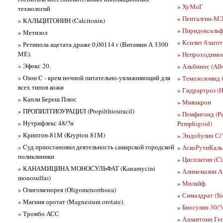
»
ХуМоГ
технологий
»
Пенталгин-МЭ
» КАЛЬЦИТОНИН (Calcitonin)
»
Пиридоксальф
» Метизол
»
Ксилит благот
» Ретинола ацетата драже 0,00114 г (Витамин А 3300
МЕ).
»
Непроходимост
» Эфокс 20.
»
Альбинос (Alb
» Озон C - крем ночной питательно-увлажняющий для
»
Темозоломид 
всех типов кожи
»
Гидрартроз (Hy
» Капли Береш Плюс
»
Мивакрон
» ПРОПИЛТИОУРАЦИЛ (Propilthiouracil)
»
Пемфигоид (Pe
» Нутрифлекс 48/?н
Pemphigoid)
» Криптон-81М (Krypton 81M)
»
Эндобулин С/
» Cуд приостановил деятельность cамарской городской
»
АскоРутиКаль
поликлиники
»
Цисплатин (Cis
» КАНАМИЦИНА МОНОСУЛЬФАТ (Kanamycini
»
Алимемазин A
monosulfas)
»
Милайф.
» Олигоменорея (Oligomenorrhoea)
»
Сималдрат (Sim
» Магния оротат (Magnesium orotate).
»
Биосулин 30/?
» Тромбо АСС
»
Аллантоин Геп