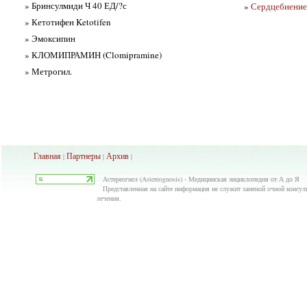
» Бринсулмиди Ч 40 ЕД/?с
»
Сердцебиение 
» Кетотифен Ketotifen
» Эмоксипин
» КЛОМИПРАМИН (Clomipramine)
» Метрогил.
Главная
Партнеры
Архив
|
|
|
Астереогноз (Astereognosis) - Медицинская энциклопедия от А до Я
Представленная на сайте информация не служит заменой очной консуль
лечения.