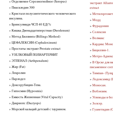
» Отделяемое Серозногнойное (Seropus)
экстракт Allant
» Пиаскледин 300
extract
» Кристалл полусинтетического человеческого
»
Метилэргомет
инсулина.
»
Модд
» Бринсулмиди ЧСП 40 ЕД/?с
»
Фурадонин
» Кишка Двенадцатиперстная (Duodenum)
»
Солексин
» Метод Биллинга (Billings Method)
»
Волмакс
» ЦЕФАЛЕКСИН (Cephalexinum)
»
Кардикс Мон
» Простаты экстракт Prostate extract
»
Бициллин-1.
» УЗЕЛКОВЫЙ ПОЛИАРТЕРИИТ
»
Метро-Аднекс
» ЭТПЕНАЛ (Aethpenalum)
»
В Орске для в
» Жир (Fat)
письменное сог
» Лекролин
»
Тимпан- (Tymp
» Парлодел
»
Лодоксамид (
» Доксорубицин-Тева.
»
Моносан.
» Гипосмия (Hyposmia)
»
Вобэнзим.
» Емкость Жизненная (Vital Capacity)
»
Углеводы в бе
» Дакриопс (Dacryops)
»
Золсер.
» Морской кальций детский с таурином.
»
Гуанетидин (G