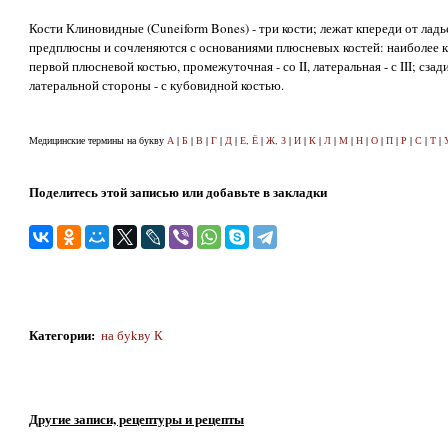
Кости Клиновидные (Cuneiform Bones) - три кости; лежат кпереди от лад
предплюсны и сочленяются с основаниями плюсневых костей: наиболее кр
первой плюсневой костью, промежуточная - со II, латеральная - с III; сза
латеральной стороны - с кубовидной костью.
Медицинские термины на букву
А
|
Б
|
В
|
Г
|
Д
|
Е, Ё
|
Ж, З
|
И
|
К
|
Л
|
М
|
Н
|
О
|
П
|
Р
|
С
|
Т
|
Поделитесь этой записью или добавьте в закладки
Категории
:
на бykвy К
Другие записи, рецептуры и рецепты