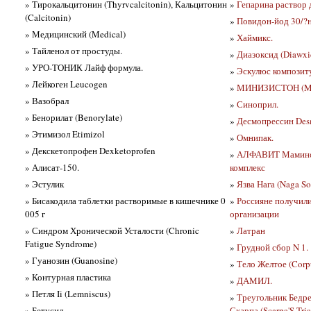
» Тирокальцитонин (Thyrvcalcitonin), Кальцитонин
»
Гепарина раствор 
(Calcitonin)
»
Повидон-йод 30/?
» Медицинский (Medical)
»
Хаймикс.
» Тайленол от простуды.
»
Диазоксид (Diawxi
» УРО-ТОНИК Лайф формула.
»
Эскулюс композит
» Лейкоген Leucogen
»
МИНИЗИСТОН (Min
» Вазобрал
»
Синоприл.
» Бенорилат (Benorylate)
»
Десмопрессин Des
» Этимизол Etimizol
»
Омнипак.
» Декскетопрофен Dexketoprofen
»
АЛФАВИТ Мамино 
» Алисат-150.
комплекс
» Эстулик
»
Язва Нага (Naga So
» Бисакодила таблетки растворимые в кишечнике 0
»
Россияне получил
005 г
организации
» Синдром Хронической Усталости (Chronic
»
Латран
Fatigue Syndrome)
»
Грудной сбор N 1.
» Гуанозин (Guanosine)
»
Тело Желтое (Corp
» Контурная пластика
»
ДАМИЛ.
» Петля Ii (Lemniscus)
»
Треугольник Бедре
» Бетусил
Скарпа (Scarpa'S Tri