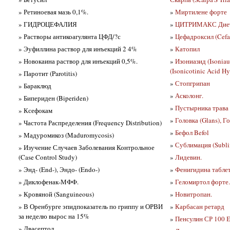
» Ретиноевая мазь 0,1%.
»
Миртилене форте
» ГИДРОЦЕФАЛИЯ
»
ЦИТРИМАКС Диет
» Растворы антикоагулянта ЦФД/?с
»
Цефадроксил (Cefad
» Эуфиллина раствор для инъекций 2 4%
»
Катопил
» Новокаина раствор для инъекций 0,5%.
»
Изониазид (Isonia
(Isonicotinic Acid Hy
» Паротит (Parotitis)
»
Стопгрипан
» Бараклюд
»
Асколонг.
» Бипериден (Biperiden)
»
Пустырника трава 
» Ксефокам
»
Головка (Glans), Г
» Частота Распределения (Frequency Distribution)
»
Бефол Befol
» Мадуромикоз (Maduromycosis)
»
Сублимация (Subli
» Изучение Случаев Заболевания Контрольное
(Case Control Study)
»
Лидевин.
» Энд- (End-), Эндо- (Endo-)
»
Фенигидина таблет
» Диклофенак-МФФ.
»
Геломиртол форте.
» Кровяной (Sanguineous)
»
Новитропан.
» В Оренбурге эпидпоказатель по гриппу и ОРВИ
»
Карбасан ретард
за неделю вырос на 15%
»
Пенсулин СР 100 
» Двасептол