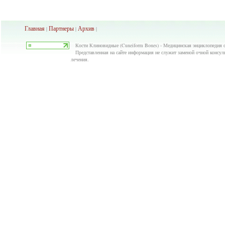
Главная
Партнеры
Архив
|
|
|
Кости Клиновидные (Cuneiform Bones) - Медицинская энциклопедия 
Представленная на сайте информация не служит заменой очной консуль
лечения.