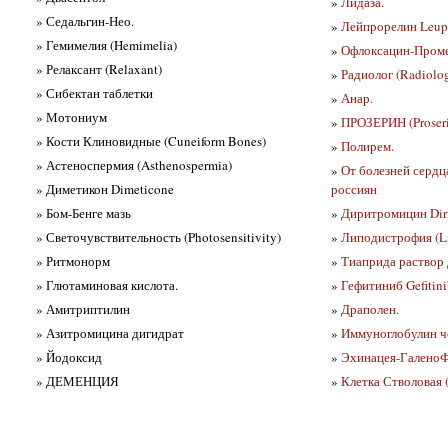
»
Лидаза.
» Седальгин-Нео.
»
Лейпрорелин Leupr
» Гемимелия (Hemimelia)
»
Офлоксацин-Проме
» Релаксант (Relaxant)
»
Радиолог (Radiolog
» Сибектан таблетки
»
Анар.
» Мотониум
»
ПРОЗЕРИН (Proser
» Кости Клиновидные (Cuneiform Bones)
»
Полирем.
» Астеноспермия (Asthenospermia)
»
От болезней сердц
» Диметикон Dimeticone
россиян
» Бом-Бенге мазь
»
Диритромицин Dir
» Светочувствительность (Photosensitivity)
»
Липодистрофия (L
» Ритмонорм
»
Тиаприда раствор 
» Глютаминовая кислота.
»
Гефитиниб Gefitin
» Амитриптилин
»
Драполен.
» Азитромицина дигидрат
»
Иммуноглобулин че
» Йодоксид
»
Эхинацея-Галено
» ДЕМЕНЦИЯ
»
Клетка Стволовая (