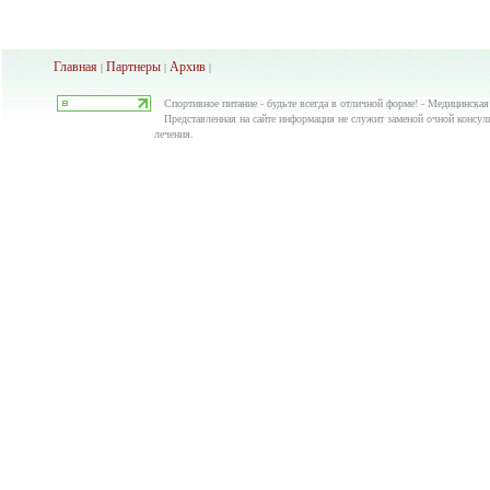
Главная
Партнеры
Архив
|
|
|
Спортивное питание - будьте всегда в отличной форме! - Медицинская
Представленная на сайте информация не служит заменой очной консуль
лечения.