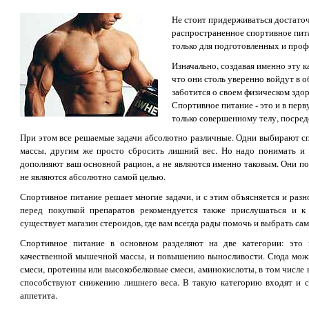
Не стоит придерживаться достато
распространенное спортивное пита
только для подготовленных и про
Изначально, создавая именно эту к
что они столь уверенно войдут в о
заботится о своем физическом здор
Спортивное питание - это и в пер
только совершенному телу, посред
При этом все решаемые задачи абсолютно различные. Одни выбирают с
массы, другим же просто сбросить лишний вес. Но надо понимать и 
дополняют ваш основной рацион, а не являются именно таковым. Они по
не являются абсолютно самой целью.
Спортивное питание решает многие задачи, и с этим объясняется и раз
перед покупкой препаратов рекомендуется также прислушаться и к
существует магазин стероидов, где вам всегда рады помочь и выбрать с
Спортивное питание в основном разделяют на две категории: это 
качественной мышечной массы, и повышению выносливости. Сюда можн
смеси, протеины или высокобелковые смеси, аминокислоты, в том числе 
способствуют снижению лишнего веса. В такую категорию входят и с
аппетита.