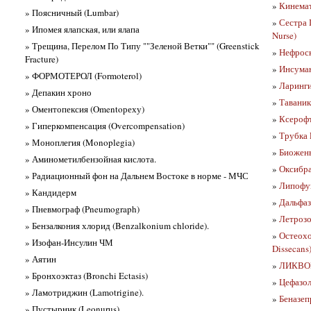
»
Кинемат
» Поясничный (Lumbar)
»
Сестра П
» Ипомея ялапская, или ялапа
Nurse)
» Трещина, Перелом По Типу ""Зеленой Ветки"" (Greenstick
»
Нефроск
Fracture)
»
Инсума
» ФОРМОТЕРОЛ (Formoterol)
»
Ларинги
» Депакин хроно
»
Таваник
» Оментопексия (Omentoреху)
»
Ксерофт
» Гиперкомпенсация (Overcompensation)
»
Трубка P
» Моноплегия (Monoplegia)
»
Биожен
» Аминометилбензойная кислота.
»
Оксибра
» Радиационный фон на Дальнем Востоке в норме - МЧС
»
Липофу
» Кандидерм
»
Дальфаз
» Пневмограф (Pneumograph)
»
Летрозо
» Бензалкония хлорид (Benzalkonium chloride).
»
Остеохо
» Изофан-Инсулин ЧМ
Dissecans
» Аятин
»
ЛИКВО
» Бронхоэктаз (Bronchi Ectasis)
»
Цефазо
» Ламотриджин (Lamotrigine).
»
Беназепр
» Пустырник (Leonurus).