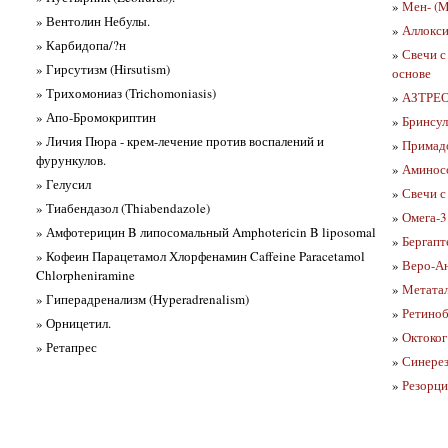
»
Мен- (M
» Вентолин Небулы.
»
Аллокси
» Карбидопа/?н
»
Свечи с
» Гирсутизм (Hirsutism)
основе
» Трихомониаз (Trichomoniasis)
»
АЗТРЕО
» Апо-Бромокриптин
»
Бринсул
» Личия Пюра - крем-лечение против воспалений и
»
Примад
фурункулов.
»
Аминос
» Гелусил
»
Свечи с
» Тиабендазол (Thiabendazole)
»
Омега-
» Амфотерицин B липосомальный Amphotericin B liposomal
»
Бергапт
» Кофеин Парацетамол Хлорфенамин Caffeine Paracetamol
»
Веро-А
Chlorpheniramine
»
Метатал
» Гиперадренализм (Hyperadrenalism)
»
Ретиноб
» Орницетил.
»
Октоког
» Ретапрес
»
Синерез
»
Резорци