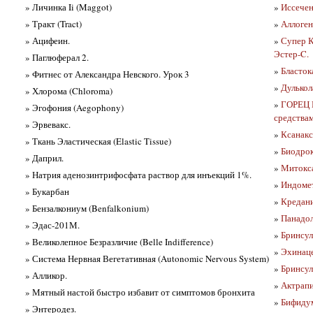
» Личинка Ii (Maggot)
»
Иссечен
» Тракт (Tract)
»
Аллоген
» Ацифеин.
»
Супер К
Эстер-C.
» Паглюферал 2.
»
Бласток
» Фитнес от Александра Невского. Урок 3
»
Дулькол
» Хлорома (Chloroma)
»
ГОРЕЦ 
» Эгофония (Aegophony)
средства
» Эрвевакс.
»
Ксанакс
» Ткань Эластическая (Elastic Tissue)
»
Биодрок
» Даприл.
»
Митокса
» Натрия аденозинтрифосфата раствор для инъекций 1%.
»
Индоме
» Букарбан
»
Кредани
» Бензалкониум (Benfalkonium)
»
Панадол
» Эдас-201М.
»
Бринсул
» Великолепное Безразличие (Belle Indifference)
»
Эхинаце
» Система Нервная Вегетативная (Autonomic Nervous System)
»
Бринсул
» Алликор.
»
Актрап
» Мятный настой быстро избавит от симптомов бронхита
»
Бифидум
» Энтеродез.