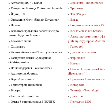
» Актрапид МС 40 ЕД/?н
»
Эноксимон (Enoximone)
» Тиотропия бромид Tiotropium bromide
»
Триттико.
» Йодид 100
»
Фаг (Phage)
» Отведение Мочи (Urinary Diversion)
»
Энвас
» Пизина
»
Гидроксиэтилкрахмал 130
» Высокого кровяного давления скоро
»
Ксилометазолин-Беталек
можно будет не бояться
»
Альфа-глутамил-триптофан
» Квамател мини.
glutamyl-tryptophan Ascorbi
» Симплакор
»
Геморрой
» Феноксибензамин (Phenoxybenwmine)
»
Драконовое дерево
» Расщелина Языка Врожденная
»
Фарциклин
(Schistoglossia)
»
Инозит
» Пойкилодермия (Poikiloderma)
»
Объем Эритроцитов Общий
» Азаметония бромид.
(Haematocrit)
» Веро-Анастрозол
»
Гранатовый сок мешает ж
» Триамтерен Triamterene
»
Кеторолак
» Виагра.
»
Тениафаг (Taeniafuge)
» Бьюти-табс СкинСан
»
Диклоген.
» Омега-3 триглицериды ЭПК/ДГК
»
Пенталгин-МЭЗ