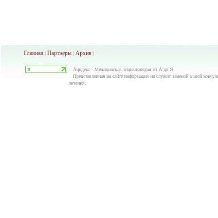
Главная
Партнеры
Архив
|
|
|
Ацидекс - Медицинская энциклопедия от А до Я
Представленная на сайте информация не служит заменой очной консуль
лечения.