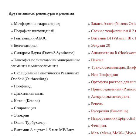
Другие записи, рецептуры и рецепты
» Метформина гидрохлорид
»
Закись Азота (Nitrous Oxi
» Подофилл щитовидный
»
Свечи с теофиллином 0 2 
» Гентамицин-АКОС
»
Витамин Bl (Vitamin Bl), 
» Беллатаминал
»
Эскузан 20
» Синдром Дауна (Down'S Syndrome)
»
Анкилостома Ii (Hookwor
» Таксофит поливитамины минеральные
»
Паксил
элементы и микроэлементы
»
Трансиллюминация, Диафан
» Скрещивание Генетически Различных
»
Нео-Теофедрин
Особей (Outbreeding)
»
Ортофена раствор для ин
» Профенид
»
Примордиальный (Primord
» Диахильная мазь.
»
Аскорил экспекторант.
» Кетон (Ketone)
»
Ренель.
» Спирамицин
»
Бусерелин (Buserelin).
» Эпокрин
»
Надгортанник (Epiglottis)
» Оксис Турбухалер.
»
Феварин.
» Витамин A ацетат 1 5 млн МЕ/?ацт
»
Мез- (Mes-), Me30- (Myo-)