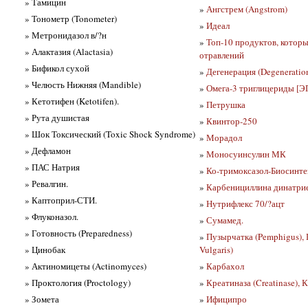
» Тамицин
»
Ангстрем (Angstrom)
» Тонометр (Tonometer)
»
Идеал
» Метронидазол в/?н
»
Топ-10 продуктов, которы
» Алактазия (Alactasia)
отравлений
» Бификол сухой
»
Дегенерация (Degeneratio
» Челюсть Нижняя (Mandible)
»
Омега-3 триглицериды [
» Кетотифен (Ketotifen).
»
Петрушка
» Рута душистая
»
Квинтор-250
» Шок Токсический (Toxic Shock Syndrome)
»
Морадол
» Дефламон
»
Моносуинсулин МК
» ПАС Натрия
»
Ко-тримоксазол-Биосинте
» Ревалгин.
»
Карбенициллина динатриев
» Каптоприл-СТИ.
»
Нутрифлекс 70/?ацт
» Флуконазол.
»
Сумамед.
» Готовность (Preparedness)
»
Пузырчатка (Pemphigus),
» Цинобак
Vulgaris)
» Актиномицеты (Actinomyces)
»
Карбахол
» Проктология (Proctology)
»
Креатиназа (Creatinase), 
» Зомета
»
Ифиципро