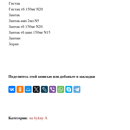
Гистак
Гистак тб 150мг N20
Зантак
Зантак амп 2мл N5
Зантак тб 150мг N20
Зантак тб шип 150мг N15
Зантин
Зоран
Поделитесь этой записью или добавьте в закладки
Категории
:
нa бykвy А