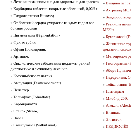
» Лечение гемангиомы: и для здоровья, и для красоты
»
Вакцина парот
» Карбидина таблетки, покрытые оболочкой, 0,025 г.
»
Актрапид МС 
» Гидрокортизон Никомед
»
Хондроостеоди
» От болезней сердца умирает с каждым годом все
»
Ретинола паль
больше россиян
МЕ/?н
» Пигментация (Pigmentation)
»
Бугорковый (Tu
» Фунготербин
»
Жизненные тру
» Офтан Пилокарпин.
доказали психол
» Артишок
»
Метопролол-р
» Онкологические заболевания подлежат ранней
»
Гистограмма (H
диагностике и активному лечению.
»
Аборт Привычн
» Кофеин-бензоат натрия.
»
Педодонтия, Ст
» Ампутация (Dismemberment)
»
Тейкопланин Te
» Пенестер
»
Платидиам
» Толнафтат (Tolnaftate)
»
Миобид-250.
» Карбидопа/?н
»
Алексия (Alexi
» Стено- (Sleno-)
»
Визипак.
» Назол
»
Энгистол.
» Сальбутамол (Salbutamol).
»
ПЕДИКУЛЁЗ