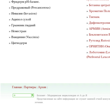
» Фридерм рН-баланс.
»
Бетаина цитра
» Предраковый (Ргесапсеrous)
»
Хроматин Поло
» Инвазия (Invasion)
»
Тиенам.
» Аципол сухой
»
Дифенилтропин
» Грыжник гладкий
»
АРМИН (Armi
» Неместран
»
Беклометазон 
» Вакциния (Vaccinia)
»
Рутозид Rutosi
» Цигнодерм
»
ОРНИТИН (Orni
»
Лоботомия (Lo
(Prefrontal Leuc
Главная
Партнеры
Архив
|
|
|
Беломет - Медицинская энциклопедия от А до Я
Представленная на сайте информация не служит заменой очной консуль
лечения.