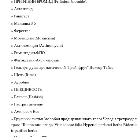
» ПРИФИНИЙ БРОМИД (Prifinium bromide).
» Акталипид.
» Ранигаст
» Манинил 3 5
» Ферестал
» Мозаицизм (Mosaicism)
» Актиномицин (Actinomycin)
» Римантадин-ФПО.
» Флуоксетин-Акри капсулы.
» Гель для душа ароматический "Грейпфрут" Доктор Тайсс
» Щель (Rima)
» Ауробин
» ПЛЕШИВОСТЬ
» Гашиш (Hashish)
» Гастрит лечение
» Аминосол-Нео
» Брусники листья Зверобоя продырявленного трава Череды трехразде
трава Шиповника плоды Vitis idaeae folia Hyperici perforati herba Bidenti
tripartitae herba