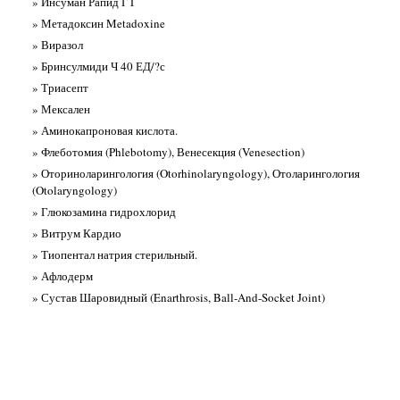
» Инсуман Рапид ГТ
» Метадоксин Metadoxine
» Виразол
» Бринсулмиди Ч 40 ЕД/?с
» Триасепт
» Мексален
» Аминокапроновая кислота.
» Флеботомия (Phlebotomy), Венесекция (Venesection)
» Оториноларингология (Otorhinolaryngology), Отоларингология
(Otolaryngology)
» Глюкозамина гидрохлорид
» Витрум Кардио
» Тиопентал натрия стерильный.
» Афлодерм
» Сустав Шаровидный (Enarthrosis, Ball-And-Socket Joint)