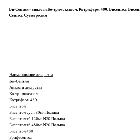
Би-Септин - аналоги Ко-тримоксазол, Котрифарм 480, Бисептол, Бисепт
Септол, Суметролим
Наименование лекарства
Би-Септин
Аналоги лекарства
Ко-тримоксазол
Котрифарм 480
Бисептол
Бисептол сусп 80мл Польша
Бисептол тб 120мг N20 Польша
Бисептол тб 480мг N20 Польша
Бисептол 480
Брифесептол