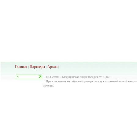
Главная
Партнеры
Архив
|
|
|
Би-Септин - Медицинская энциклопедия от А до Я
Представленная на сайте информация не служит заменой очной консуль
лечения.