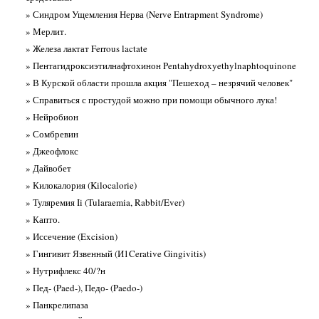
» Синдром Ущемления Нерва (Nerve Entrapment Syndrome)
» Мерлит.
» Железа лактат Ferrous lactate
» Пентагидроксиэтилнафтохинон Pentahydroxyethylnaphtoquinone
» В Курской области прошла акция "Пешеход – незрячий человек"
» Справиться с простудой можно при помощи обычного лука!
» Нейробион
» Сомбревин
» Джеофлокс
» Дайвобет
» Килокалория (Kilocalorie)
» Туляремия Ii (Tularaemia, Rabbit/Ever)
» Капто.
» Иссечение (Excision)
» Гингивит Язвенный (И1Cerative Gingivitis)
» Нутрифлекс 40/?н
» Пед- (Paed-), Педо- (Paedo-)
» Панкрелипаза