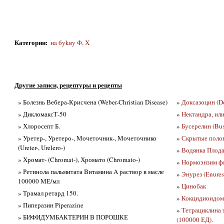
Категории
:
нa бykвy Ф, Х
Другие записи, рецептуры и рецепты
» Болезнь Вебера-Крисчена (Weber-Christian Disease)
»
Доксазоцин (D
» ДикломаксТ-50
»
Нектандра, или
» Хлоросепт Б.
»
Бусерелин (Bus
» Уретер-, Уретеро-, Мочеточник-, Мочеточнико
»
Скрытые полов
(Ureter-, Urelero-)
»
Водянка Плода 
» Хромат- (Chromat-), Хромато (Chromato-)
»
Нормоэнзим ф
» Ретинола пальмитата Витамина A раствор в масле
»
Энурез (Enures
100000 МЕ/мл
»
Цинобак
» Трамал ретард 150.
»
Кокцидиоидоми
» Пиперазин Piperazine
»
Тетрациклина т
» БИФИДУМБАКТЕРИН В ПОРОШКЕ
(100000 ЕД).