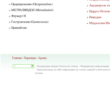
» Орципреналин (Orciprenaline)
»
Ацедипрола таб
» МЕТРАЛИНДОЛ (Metralindol)
»
Цирроз Печени
» Флукорт Н
»
Никодин.
» Гастрэктазия (Gastrectasia)
»
Мидазолам Mi
» Циннабсин
Главная
Партнеры
Архив
|
|
|
Флуоресцеин натрия Fluorescein sodium - Медицинская энциклопедия 
Представленная на сайте информация не служит заменой очной консуль
лечения.