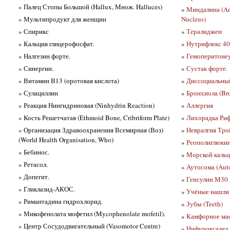
» Палец Стопы Большой (Hallux, Множ. Halluces)
»
Миндалина (Am
» Мультипродукт для женщин
Nucleus)
» Спирикс
»
Тералиджен
» Кальция глицерофосфат.
»
Нутрифлекс 40
» Налгезин форте.
»
Гемоперитонеу
» Синергин.
»
Сустак форте.
» Витамин В13 (оротовая кислота)
»
Диссоциальный
» Сулациллин
»
Бронхиола (Bro
» Реакция Нингидриновая (Ninhydrin Reaction)
»
Аллергия
» Кость Решетчатая (Ethmoid Bone, Cribriform Plate)
»
Лихорадка Рифт
» Организация Здравоохранения Всемирная (Воз)
»
Невралгия Тро
(World Health Organisation, Who)
»
Реополиглюкин
» Бебинос.
»
Морской кальц
» Ретасол.
»
Аутосома (Aut
» Допегит.
»
Генсулин М30
» Гликлазид-АКОС.
»
Учёные нашли 
» Римантадина гидрохлорид.
»
Зубы (Teeth)
» Микофенолата мофетил (Mycophenolate mofetil).
»
Камфорное мас
» Центр Сосудодвигательный (Vasomotor Centre)
»
Нифуроксазид (