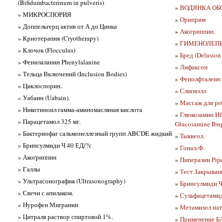
(Bifidumbacterinum in pulveris)
»
ВОДЯНКА ОБ
» МИКРОСПОРИЯ
»
Ориприм
» Доппельгерц актив от А до Цинка
»
Акогриппин.
» Криотерапия (Cryotherapy)
»
ГИМЕНОЛЕП
» Клочок (Flocculus)
»
Бред (Delusion
» Фенилаланин Phenylalanine
»
Лифаксон
» Тельца Включений (Inclusion Bodies)
»
Фенолфталеин 
» Циклоспорин.
»
Слипвэлл
» Уабаин (Uabain).
»
Массаж для ре
» Никотиноил гамма-аминомасляная кислота
»
Глюкозамин И
» Парацетамол 325 мг.
Glucosamine Ibup
» Бактериофаг сальмонеллезный групп ABCDE жидкий
»
Тыквеол.
» Бринсулмиди Ч 40 ЕД/?с
»
Гонал-Ф.
» Акогриппин
»
Пиперазин Pipe
» Галлы
»
Тест Закрыван
» Ультрасонография (Ultrasonography)
»
Бринсулмиди 
» Свечи с апилаком.
»
Сульфацетамид
» Нурофен Мигранин
»
Метамизол на
» Цитраля раствор спиртовой 1%.
»
Применение Б