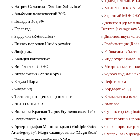
»
Трамадола таблетки 
» Натрия Салицилат (Sodium Salicylate)
»
МЕПРОСЦИЛЛАРИН (
» Альбумин человеческий 20%
»
Заразный МОНОН
» Повидон-йод 30/
»
Декстран [ср.мол.м
» Герпетад
Dextran [average mw 
» Задержка (Retardation)
»
Диагностикум лептос
» Пиявок порошок Hirudo powder
»
Реабилитация (Rehab
» Люффель.
»
Рибоксина таблетки,
» Кальция пантотенат.
»
Индобуфен Indobuf
» Винбластин-ЛЭНС
»
Микроэлемент (Trac
» Антроскопия (Antroscopy)
»
Фуросемид Ланнах
» Бетула-Шарм
»
Цефотаксим
» Флорацид.
»
Кордафлекс РД.
» Тестостерона фенилопропионат
»
Бетаметазона валера
» ЛЕПТОСПИРОЗ
»
Амловас
» Волчанка Красная (Lupus Erythematosus (Le))
»
Супинатор (Supinat
» Нутрифлекс 40/?н
»
Липотропин (Lipolr
» Артериография Многовходная (Multiple-Gated
»
Фозиноприл натрия
Arteriography), Muga-Сканирование (Muga Scan)
»
Супер-Эго (Supereg
» Новокаинамида таблетки 0,25 г.