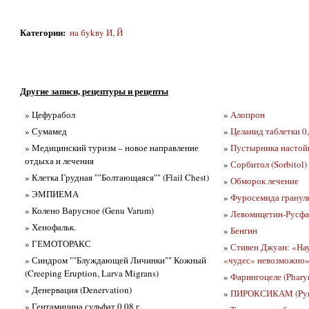
Категории
:
нa бykвy И, Й
Другие записи, рецептуры и рецепты
» Цефурабол
»
Алопрон
» Сумамед
»
Целанид таблетки 0,
» Медицинский туризм – новое направление
»
Пустырника настой
отдыха и лечения
»
Сорбитол (Sorbitol)
» Клетка Грудная ""Болтающаяся"" (Flail Chest)
»
Обморок лечение
» ЭМПИЕМА
»
Фуросемида гранулы
» Колено Варусное (Genu Varum)
»
Левомицетин-Русфа
» Хенофальк.
»
Бенгин
» ГЕМОТОРАКС
»
Стивен Джуан: «На
» Синдром ""Блуждающей Личинки"" Кожный
«чудес» невозможно
(Creeping Eruption, Larva Migrans)
»
Фарингоцеле (Phary
» Денервация (Denervation)
»
ПИРОКСИКАМ (Pyr
» Гентамицина сульфат 0,08 г.