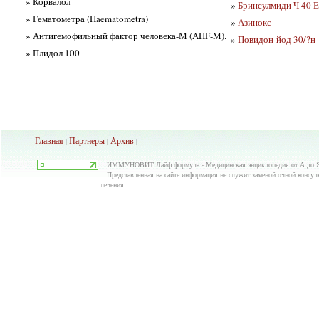
» Корвалол
»
Бринсулмиди Ч 40 Е
» Гематометра (Haematometra)
»
Азинокс
» Антигемофильный фактор человека-М (AHF-M).
»
Повидон-йод 30/?н
» Плидол 100
Главная
Партнеры
Архив
|
|
|
ИММУНОВИТ Лайф формула - Медицинская энциклопедия от А до 
Представленная на сайте информация не служит заменой очной консуль
лечения.