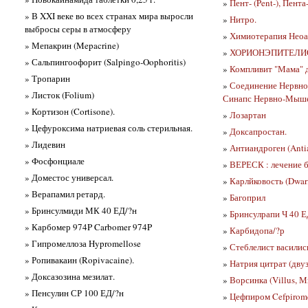
»
Пент- (Pent-), Пента-
» В XXI веке во всех странах мира выросли
»
Нитро.
выбросы серы в атмосферу
»
Химиотерапия Неоа
» Мепакрин (Mepacrine)
»
ХОРИОНЭПИТЕЛ
» Сальпингоофорит (Salpingo-Oophoritis)
»
Компливит "Мама" 
» Тропарин
»
Соединение Нервно-
» Листок (Folium)
Синапс Нервно-Мышеч
» Кортизон (Cortisone).
»
Лозартан
» Цефуроксима натриевая соль стерильная.
»
Доксапростан.
» Лидевин
»
Антиандроген (Anti
» Фосфонциале
»
ВЕРЕСК : лечение 
» Доместос универсал.
»
Карлйковость (Dwar
» Верапамил ретард.
»
Багоприл
» Бринсулмиди МК 40 ЕД/?н
»
Бринсулрапи Ч 40 Е
» Карбомер 974P Carbomer 974P
»
Карбидопа/?р
» Гипромеллоза Hypromellose
»
Стеблелист васили
» Ропивакаин (Ropivacaine).
»
Натрия цитрат (дву
» Доксазозина мезилат.
»
Ворсинка (Villus, Мн
» Пенсулин СР 100 ЕД/?н
»
Цефпиром Cefpirom