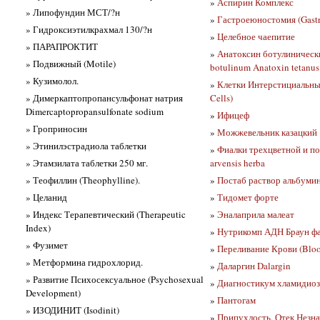
»
Аспирин Комплекс
» Липофундин МСТ/?н
»
Гастроеюностомия (Gastr
» Гидроксиэтилкрахмал 130/?н
»
Целебное чаепитие
» ПАРАПРОКТИТ
»
Анатоксин ботулиническ
» Подвижный (Motile)
botulinum Anatoxin tetanus
» Кузимолол.
»
Клетки Интерстициальные (
» Димеркаптопропансульфонат натрия
Cells)
Dimercaptopropansulfonate sodium
»
Ифицеф
» Гроприносин
»
Можжевельник казацкий
» Этинилэстрадиола таблетки
»
Фиалки трехцветной и пол
» Этамзилата таблетки 250 мг.
arvensis herba
» Теофиллин (Theophylline).
»
Постаб раствор альбуми
» Целанид
»
Тидомет форте
» Индекс Терапевтический (Therapeutic
»
Эналаприла малеат
Index)
»
Нутрикомп АДН Браун фа
» Фузимет
»
Переливание Крови (Bloo
» Метформина гидрохлорид.
»
Даларгин Dalargin
» Развитие Психосексуальное (Psychosexual
»
Диагностикум хламидиоз
Development)
»
Пантогам
» ИЗОДИНИТ (Isodinit)
»
Припухлость, Отек Незна