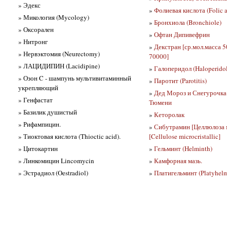
» Эдекс
»
Фолиевая кислота (Folic a
» Микология (Mycology)
»
Бронхиола (Bronchiole)
» Оксорален
»
Офтан Дипивефрин
» Нитронг
»
Декстран [ср.мол.масса 5
» Нервэктомия (Neurectomy)
70000]
» ЛАЦИДИПИН (Lacidipine)
»
Галоперидол (Haloperidol
» Озон C - шампунь мультивитаминный
»
Паротит (Parotitis)
укрепляющий
»
Дед Мороз и Снегурочка
» Генфастат
Тюмени
» Базилик душистый
»
Кеторолак
» Рифампицин.
»
Сибутрамин [Целлюлоза м
» Тиоктовая кислота (Thioctic acid).
[Cellulose microcristallic]
» Цитокартин
»
Гельминт (Helminth)
» Линкомицин Lincomycin
»
Камфорная мазь.
» Эстрадиол (Oestradiol)
»
Платигельминт (Platyhelm