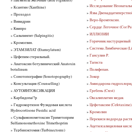
»
Исследование Неонатальн
» Ксантин (Xanthine)
»
Язва Двенадцатиперстной
» Проходол
»
Веро-Бромгексин.
» Вивидрин
»
Сердце Легочное (Cor Pu
» Квипро
»
ИЛЛЮЗИИ
» Сальпингит (Salpingitis)
»
Горичник настурциевый
» Кромоглин.
»
Система Лимбическая (Li
» ЭТАМЗИЛАТ (Etamsylatum)
»
Гансулин Р.
» Цефепим стерильный.
»
Тагиста
» Анатоксин ботулинический Anatoxin
botulinum
»
Полифепан.
» Сонотопография (Sonotopography)
»
Зокор
» Консультация (Counselling)
»
Амиодарона гидрохлори
» АУТОИНТОКСИКАЦИЯ
»
Гребень (Crest)
» Карбидопа/?р
»
Оксалиплатин медак
» Гидрокортизон Фузидовая кислота
»
Цефотаксим (Cefotaxime)
Hydrocortisone Fusidic acid
»
Кромолин
» Сульфамонометоксин Триметоприм
»
Перекиси водорода раст
Sulfamonomethoxine Trimethoprim
»
Ацетилсалициловая кисл
» Турбинэктомия (Turbinectomy)