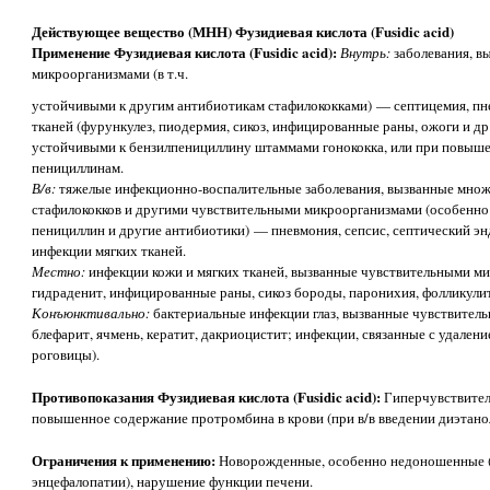
Действующее вещество (МНН) Фузидиевая кислота (Fusidic acid)
Применение Фузидиевая кислота (Fusidic acid):
Внутрь:
заболевания, в
микроорганизмами (в т.ч.
устойчивыми к другим антибиотикам стафилококками) — септицемия, пне
тканей (фурункулез, пиодермия, сикоз, инфицированные раны, ожоги и др.
устойчивыми к бензилпенициллину штаммами гонококка, или при повыше
пенициллинам.
В/в:
тяжелые инфекционно-воспалительные заболевания, вызванные мно
стафилококков и другими чувствительными микроорганизмами (особенно 
пенициллин и другие антибиотики) — пневмония, сепсис, септический эн
инфекции мягких тканей.
Местно:
инфекции кожи и мягких тканей, вызванные чувствительными мик
гидраденит, инфицированные раны, сикоз бороды, паронихия, фолликулит
Конъюнктивально:
бактериальные инфекции глаз, вызванные чувствител
блефарит, ячмень, кератит, дакриоцистит; инфекции, связанные с удален
роговицы).
Противопоказания Фузидиевая кислота (Fusidic acid):
Гиперчувствител
повышенное содержание протромбина в крови (при в/в введении диэтано
Ограничения к применению:
Новорожденные, особенно недоношенные (
энцефалопатии), нарушение функции печени.