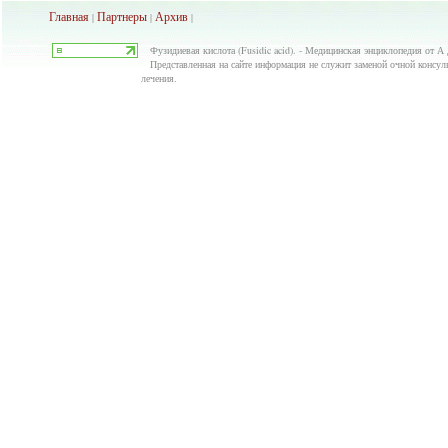
Главная
Партнеры
Архив
|
|
|
Фузидиевая кислота (Fusidic acid). - Медицинская энциклопедия от А
Представленная на сайте информация не служит заменой очной консуль
лечения.