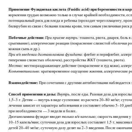
Применение Фузидиевая кислота (Fusidic acid) при беременности и ко
кормлении грудью возможно только в случае крайней необходимости, е
потенциальный риск для плода и ребенка (проходит через плаценту, прон
билирубин из связи с белками плазмы крови, тем самым увеличивая риск 
Побочные действия:
При приеме внутрь:
тошнота, рвота, диарея, боль в
срыгивание), аллергические реакции (покраснение слизистой оболочки рот
кожная сыпь и др.).
При в/в введении диэтаноламина фузидата:
флебит и перифлебит, аллер
гиперемия слизистых оболочек), расстройства ЖКТ (тошнота, рвота).
Местно:
местнораздражающее действие (покраснение и зуд кожи), аллерг
Конъюнктивально:
кратковременное ощущение жжения, аллергические ре
Взаимодействие:
При сочетании с другими антибиотиками наблюдается з
Способ применения и дозы:
Внутрь
, после еды. Разовая доза для взросл
1,5–3 г. Детям — внутрь в виде суспензии: из расчета 20–80 мг/кг; суто
лечения зависит от характера заболевания и составляет обычно 5–10 дне
при необходимости — 3 недели и более.
Диэтаноламина фузидат вводят
только в/в капельно
; скорость введения 
10–15 капель/мин; суточная доза для взрослых составляет 1,5 г, максимал
детей 20–40 мг/кг; суточную дозу делят на 2–3 введения. После окончан