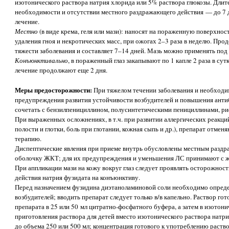
изотонического раствора натрия хлорида или 5% раствора глюкозы. Длит
необходимости и отсутствии местного раздражающего действия — до 7 д
лечение.
Местно
(в виде крема, геля или мази): наносят на пораженную поверхност
удаления гноя и некротических масс, при ожогах 2–3 раза в неделю. Про
тяжести заболевания и составляет 7–14 дней. Мазь можно применять под 
Конъюнктивально
, в пораженный глаз закапывают по 1 капле 2 раза в су
лечение продолжают еще 2 дня.
Меры предосторожности:
При тяжелом течении заболевания и необходи
предупреждения развития устойчивости возбудителей и повышения анти
сочетать с бензилпенициллином, полусинтетическими пенициллинами, р
При выраженных осложнениях, в т.ч. при развитии аллергических реакци
полости и глотки, боль при глотании, кожная сыпь и др.), препарат отм
терапию.
Диспептические явления при приеме внутрь обусловлены местным разд
оболочку ЖКТ; для их предупреждения и уменьшения ЛС принимают с ж
При аппликации мази на кожу вокруг глаз следует проявлять осторожно
действия натрия фузидата на конъюнктиву.
Перед назначением фузидина диэтаноламиновой соли необходимо опреде
возбудителей; вводить препарат следует только в/в капельно. Раствор го
препарата в 25 или 50 мл цитратно-фосфатного буфера, а затем в изотони
приготовления раствора для детей вместо изотонического раствора натр
до объема 250 или 500 мл; концентрация готового к употреблению раств