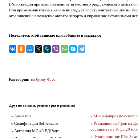
В/м инъекции противопоказаны из-за местного раздражающего действия 
При применении глазных капель не следует носить контактные линзы. Пос
ограничений на вождение автотранспорта и управление механизмами нет
Поделитесь этой записью или добавьте в закладки
Категории
:
нa букву Ф, Х
Другие записи, рецептуры и рецепты
» Альбетор
»
Миелофиброз (Myelofibro
» Солифенацин Solifenacin
»
Радиационный фон на Да
составляет от 10 до 20 ми
» Актрапид МС 40 ЕД/?ацт
»
Формирование Шва Замед
» Пигменты Желчные (Bile Pigments)