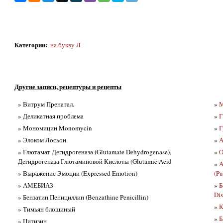
Категории
:
нa букву Л
Другие записи, рецептуры и рецепты
» Витрум Пренатал.
»
М
» Деликатная проблема
»
Г
» Мономицин Monomycin
»
Г
» Элоком Лосьон.
»
А
» Глютамат Дегидрогеназа (Glutamate Dehydrogenase),
»
О
Дегидрогеназа Глютаминовой Кислоты (Glutamic Acid
»
А
» Выражение Эмоции (Expressed Emotion)
(Pu
» АМЕБИАЗ
»
Б
Dis
» Бензатин Пенициллин (Benzathine Penicillin)
»
К
» Тимьян блошиный
»
Б
» Цитизин