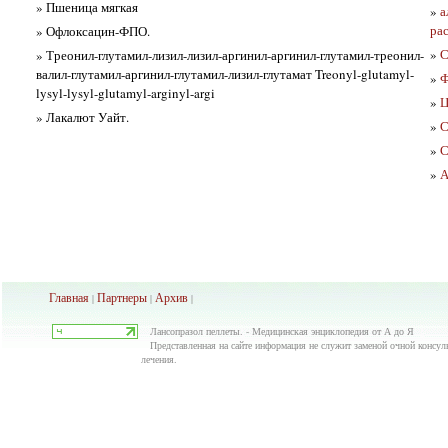
» Пшеница мягкая
»
а
рас
» Офлоксацин-ФПО.
»
С
» Треонил-глутамил-лизил-лизил-аргинил-аргинил-глутамил-треонил-
валил-глутамил-аргинил-глутамил-лизил-глутамат Treonyl-glutamyl-
»
Ф
lysyl-lysyl-glutamyl-arginyl-argi
»
Ц
» Лакалют Уайт.
»
С
»
С
»
А
Главная
Партнеры
Архив
|
|
|
Лансопразол пеллеты. - Медицинская энциклопедия от А до Я
Представленная на сайте информация не служит заменой очной консуль
лечения.