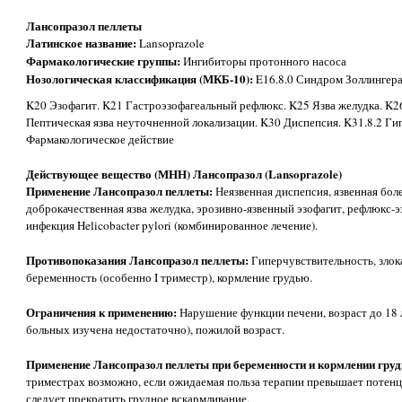
Лансопразол пеллеты
Латинское название:
Lansoprazole
Фармакологические группы:
Ингибиторы протонного насоса
Нозологическая классификация (МКБ-10):
E16.8.0 Синдром Золлингера
K20 Эзофагит. K21 Гастроэзофагеальный рефлюкс. K25 Язва желудка. K2
Пептическая язва неуточненной локализации. K30 Диспепсия. K31.8.2 Г
Фармакологическое действие
Действующее вещество (МНН) Лансопразол (Lansoprazole)
Применение Лансопразол пеллеты:
Неязвенная диспепсия, язвенная бол
доброкачественная язва желудка, эрозивно-язвенный эзофагит, рефлюкс-
инфекция Helicobacter pylori (комбинированное лечение).
Противопоказания Лансопразол пеллеты:
Гиперчувствительность, зло
беременность (особенно I триместр), кормление грудью.
Ограничения к применению:
Нарушение функции печени, возраст до 18 
больных изучена недостаточно), пожилой возраст.
Применение Лансопразол пеллеты при беременности и кормлении гру
триместрах возможно, если ожидаемая польза терапии превышает потенци
следует прекратить грудное вскармливание.