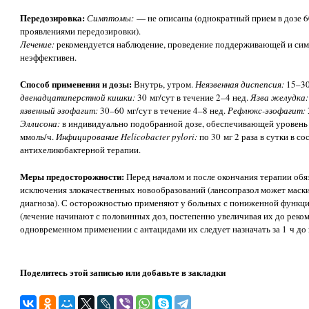
Передозировка:
Симптомы:
— не описаны (однократный прием в дозе 6
проявлениями передозировки).
Лечение:
рекомендуется наблюдение, проведение поддерживающей и сим
неэффективен.
Способ применения и дозы:
Внутрь, утром.
Неязвенная диспепсия:
15–30
двенадцатиперстной кишки:
30 мг/сут в течение 2–4 нед.
Язва желудка:
язвенный эзофагит:
30–60 мг/сут в течение 4–8 нед.
Рефлюкс-эзофагит:
Эллисона:
в индивидуально подобранной дозе, обеспечивающей уровень
ммоль/ч.
Инфицирование Helicobacter pylori:
по 30 мг 2 раза в сутки в 
антихеликобактерной терапии.
Меры предосторожности:
Перед началом и после окончания терапии обя
исключения злокачественных новообразований (лансопразол может маск
диагноза). С осторожностью применяют у больных с пониженной функцие
(лечение начинают с половинных доз, постепенно увеличивая их до реком
одновременном применении с антацидами их следует назначать за 1 ч до 
Поделитесь этой записью или добавьте в закладки