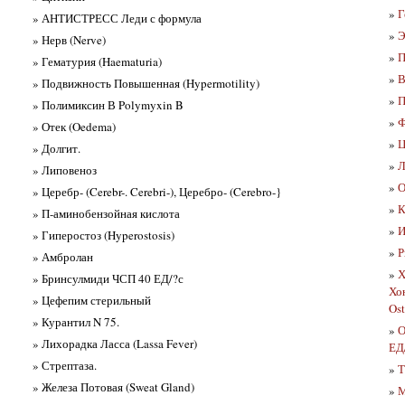
»
Г
» АНТИСТРЕСС Леди с формула
»
Э
» Нерв (Nerve)
»
П
» Гематурия (Haematuria)
»
В
» Подвижность Повышенная (Hypermotility)
»
П
» Полимиксин В Polymyxin B
»
Ф
» Отек (Oedema)
»
Ц
» Долгит.
»
Л
» Липовеноз
»
О
» Церебр- (Cerebr-. Cerebri-), Церебро- (Cerebro-}
»
К
» П-аминобензойная кислота
»
И
» Гиперостоз (Hyperostosis)
»
Р
» Амбролан
»
Х
» Бринсулмиди ЧСП 40 ЕД/?с
Хо
» Цефепим стерильный
Os
» Курантил N 75.
»
О
» Лихорадка Ласса (Lassa Fever)
ЕД
» Стрептаза.
»
Т
» Железа Потовая (Sweat Gland)
»
М