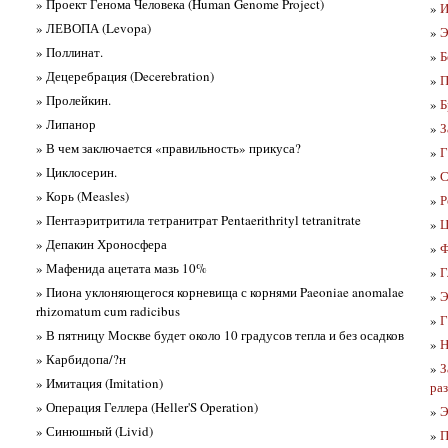
» Проект Генома Человека (Human Genome Project)
»
И
» ЛЕВОПА (Levopa)
»
Э
» Поллинат.
»
Б
» Децеребрация (Decerebration)
»
» Пролейкин.
»
Б
» Липанор
»
З
» В чем заключается «правильность» прикуса?
»
» Циклосерин.
»
С
» Корь (Measles)
»
Р
» Пентаэритритила тетранитрат Pentaerithrityl tetranitrate
»
Ц
» Депакин Хроносфера
»
Ф
» Мафенида ацетата мазь 10%
»
Г
» Пиона уклоняющегося корневища с корнями Paeoniae anomalae
»
Э
rhizomatum cum radicibus
»
Г
» В пятницу Москве будет около 10 градусов тепла и без осадков
»
Н
» Карбидопа/?н
»
З
» Имитация (Imitation)
раз
» Операция Геллера (Heller'S Operation)
»
Э
» Синюшный (Livid)
»
П