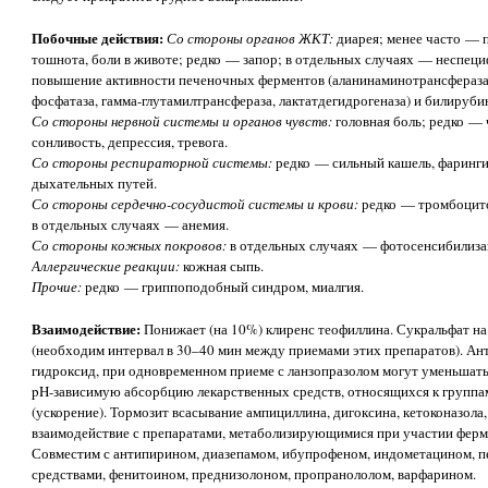
Побочные действия:
Со стороны органов ЖКТ:
диарея; менее часто — 
тошнота, боли в животе; редко — запор; в отдельных случаях — неспец
повышение активности печеночных ферментов (аланинаминотрансфераза
фосфатаза, гамма-глутамилтрансфераза, лактатдегидрогеназа) и билируби
Со стороны нервной системы и органов чувств:
головная боль; редко — 
сонливость, депрессия, тревога.
Со стороны респираторной системы:
редко — сильный кашель, фарингит
дыхательных путей.
Со стороны сердечно-сосудистой системы и крови:
редко — тромбоцито
в отдельных случаях — анемия.
Со стороны кожных покровов:
в отдельных случаях — фотосенсибилизац
Аллергические реакции:
кожная сыпь.
Прочие:
редко — гриппоподобный синдром, миалгия.
Взаимодействие:
Понижает (на 10%) клиренс теофиллина. Сукральфат н
(необходим интервал в 30–40 мин между приемами этих препаратов). Ан
гидроксид, при одновременном приеме с ланзопразолом могут уменьшат
pH-зависимую абсорбцию лекарственных средств, относящихся к группам
(ускорение). Тормозит всасывание ампициллина, дигоксина, кетоконазола
взаимодействие с препаратами, метаболизирующимися при участии ферм
Совместим с антипирином, диазепамом, ибупрофеном, индометацином, 
средствами, фенитоином, преднизолоном, пропранололом, варфарином.