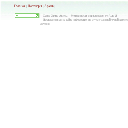
Главная
Партнеры
Архив
|
|
|
Супер Хрящ Акулы. - Медицинская энциклопедия от А до Я
Представленная на сайте информация не служит заменой очной консуль
лечения.