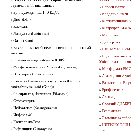
отравления 11 школьников
»
Персен форте.
» Бринсулмиди ЧСП 40 ЕД/?с
»
Креданил 25/?н
» Дис- (Dis-)
»
Метилфенидат (M
» Клексан.
»
Макрофаг (Macrop
» Лактулоза (Lactulose)
»
Миоприл
» Ожог (Bum)
»
Диквертин.
» Бактериофаг клебсиелл пневмонии очищенный
»
ВИСМУТА СУБСАЛ
жидкий
»
В учреждениях м
» Глибенкламида таблетки 0 005 г
Узбекистана появя
» Фосфатидилсерин (Phosphatidylserine)
»
Метформин-БМ
» Этистерон (Ethisterone)
»
Азаклорзин Azacl
» Кислота Гаммааминобутуровая (Gamma
»
Разрастание Вну
Aminobutyric Acid (Gaba))
»
Брифесептол
» Филяриатоз, Филяриоз (Filariasis)
»
Алломедин
» Стоматидин.
»
Сладкий ДИАБЕ
» Нейрогенез (Neurogenesis)
»
Реальдирон.
» Инфезол 40
»
Этамзилата табле
» Каптоприл-Тева.
»
НИТРОКСОЛИН (N
» Рифамицин (Rifamycin).