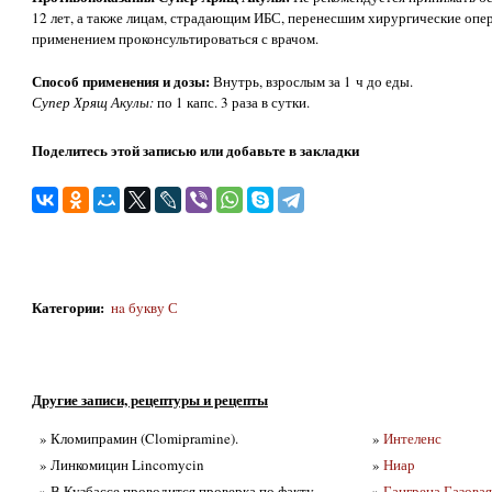
12 лет, а также лицам, страдающим ИБС, перенесшим хирургические опер
применением проконсультироваться с врачом.
Способ применения и дозы:
Внутрь, взрослым за 1 ч до еды.
Супер Хрящ Акулы:
по 1 капс. 3 раза в сутки.
Поделитесь этой записью или добавьте в закладки
Категории
:
нa букву С
Другие записи, рецептуры и рецепты
» Кломипрамин (Clomipramine).
»
Интеленс
» Линкомицин Lincomycin
»
Ниар
» В Кузбассе проводится проверка по факту
»
Гангрена Газовая