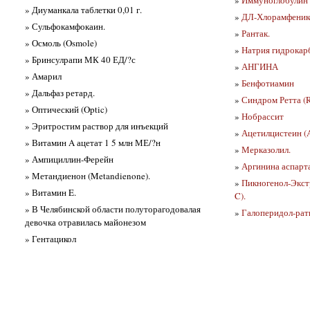
» Диуманкала таблетки 0,01 г.
»
ДЛ-Хлорамфеник
» Сульфокамфокаин.
»
Рантак.
» Осмоль (Osmole)
»
Натрия гидрокарб
» Бринсулрапи МК 40 ЕД/?с
»
АНГИНА
» Амарил
»
Бенфотиамин
» Дальфаз ретард.
»
Синдром Ретта (R
» Оптический (Optic)
»
Нобрассит
» Эритростим раствор для инъекций
»
Ацетилцистеин (A
» Витамин A ацетат 1 5 млн МЕ/?н
»
Мерказолил.
» Ампициллин-Ферейн
»
Аргинина аспарта
» Метандиенон (Metandienone).
»
Пикногенол-Экстр
» Витамин E.
C).
» В Челябинской области полуторагодовалая
»
Галоперидол-рат
девочка отравилась майонезом
» Гентацикол