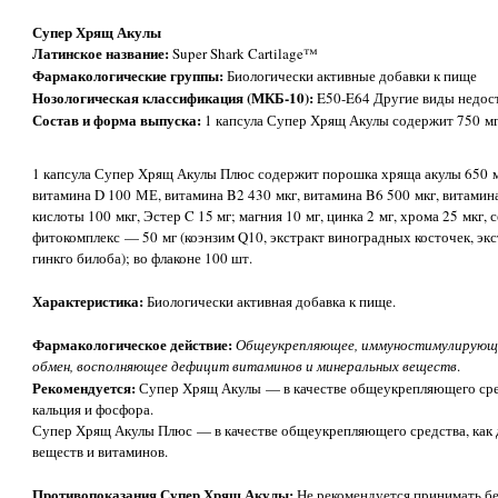
Супер Хрящ Акулы
Латинское название:
Super Shark Cartilage™
Фармакологические группы:
Биологически активные добавки к пище
Нозологическая классификация (МКБ-10):
E50-E64 Другие виды недос
Состав и форма выпуска:
1 капсула Супер Хрящ Акулы содержит 750 мг
1 капсула Супер Хрящ Акулы Плюс содержит порошка хряща акулы 650 м
витамина D 100 МЕ, витамина B2 430 мкг, витамина B6 500 мкг, витамина
кислоты 100 мкг, Эстер C 15 мг; магния 10 мг, цинка 2 мг, хрома 25 мкг, 
фитокомплекс — 50 мг (коэнзим Q10, экстракт виноградных косточек, экс
гинкго билоба); во флаконе 100 шт.
Характеристика:
Биологически активная добавка к пище.
Фармакологическое действие:
Общеукрепляющее, иммуностимулирующе
обмен, восполняющее дефицит витаминов и минеральных веществ
.
Рекомендуется:
Супер Хрящ Акулы — в качестве общеукрепляющего сре
кальция и фосфора.
Супер Хрящ Акулы Плюс — в качестве общеукрепляющего средства, как
веществ и витаминов.
Противопоказания Супер Хрящ Акулы:
Не рекомендуется принимать б