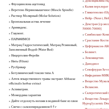
»
Доксициклина гид
» Флуоцинолона ацетонид
»
Калия перхлорат (
» Веретено Нервномышечное (Muscle Spindle)
»
Гликогенолиз (Gl
» Раствор Молярный (Molar Solution)
»
Нейр- (Neur-), Не
» Бронхиальная астма лечение
»
Декстран [ср.мол
» Аримидекс.
50000-70000]
» Глаувент.
»
Симбиолакт Комп
» ПАРАФИМОЗ
»
Срастание Кости
» Матрац Гидростатический; Матрац Резиновый,
»
Цефтриаксон-А
Заполненный Водой (Water Bed)
»
Болинет.
» Ницерголин-Ферейн
»
Левомицетин.
» Нить (Filum)
»
Данодиол
» Русбрикар
»
Севофлуран Sevof
» Ботулинический токсин типа А
»
Нифедипин-МИК
» Алтея лекарственного травы экстракт Althaeae
»
Вещество Муколи
officinalis herbae extract
»
Велаксин.
» Аспиватрин.
»
Склеротический (
» Момордика харантия
»
Вещество Лекарс
» Дайте отдохнуть ногами в водяной бане из хвои
Hypoglycaemic Dru
» Свечи с салазопиридазином 0 5 г
»
Иммуноглобулин ч