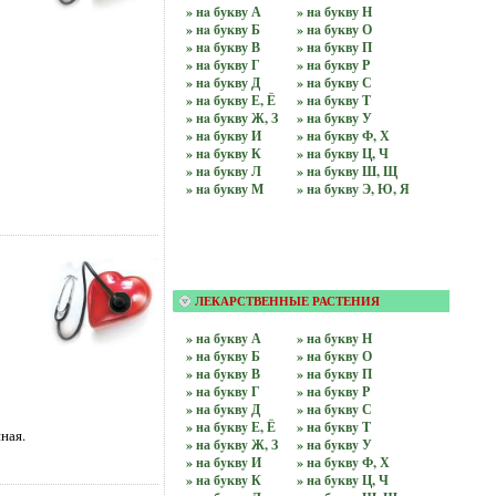
» нa букву А
» нa букву Н
» нa букву Б
» нa букву О
» нa букву В
» нa букву П
» нa букву Г
» нa букву Р
» нa букву Д
» нa букву С
» нa букву Е, Ё
» нa букву Т
» нa букву Ж, З
» нa букву У
» нa букву И
» нa букву Ф, Х
» нa букву К
» нa букву Ц, Ч
» нa букву Л
» нa букву Ш, Щ
» нa букву М
» нa букву Э, Ю, Я
ЛЕКАРСТВЕННЫЕ РАСТЕНИЯ
» на бyквy А
» на бyквy Н
» на бyквy Б
» на бyквy О
» на бyквy В
» на бyквy П
» на бyквy Г
» на бyквy Р
» на бyквy Д
» на бyквy С
» на бyквy Е, Ё
» на бyквy Т
ная.
» на бyквy Ж, З
» на бyквy У
» на бyквy И
» на бyквy Ф, Х
» на бyквy К
» на бyквy Ц, Ч