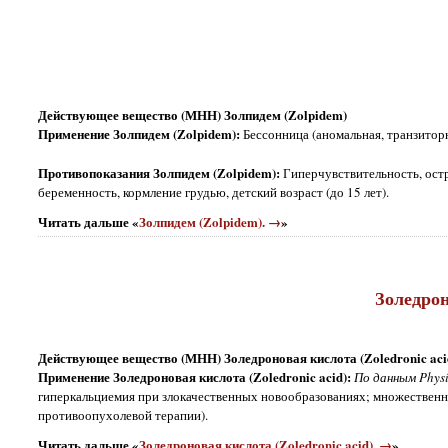
Действующее вещество (МНН) Золпидем (Zolpidem)
Применение Золпидем (Zolpidem):
Бессонница (аномальная, транзиторн
Противопоказания Золпидем (Zolpidem):
Гиперчувствительность, ост
беременность, кормление грудью, детский возраст (до 15 лет).
Читать дальше «
Золпидем (Zolpidem). →
»
Золедрон
Действующее вещество (МНН) Золедроновая кислота (Zoledronic aci
Применение Золедроновая кислота (Zoledronic acid):
По данным Physi
гиперкальциемия при злокачественных новообразованиях; множественн
противоопухолевой терапии).
Читать дальше «
Золедроновая кислота (Zoledronic acid). →
»