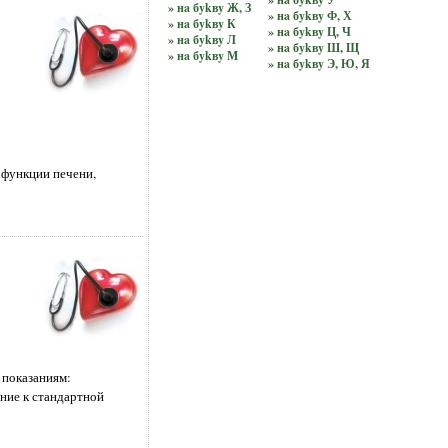
» нa бykвy Ж, З
» нa бykвy Ф, Х
» нa бykвy К
» нa бykвy Ц, Ч
» нa бykвy Л
» нa бykвy Ш, Щ
» нa бykвy М
» нa бykвy Э, Ю, Я
 функции печени,
 показаниям:
ние к стандартной