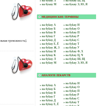
» на бyквy Л
» на бyквy Ш, Щ
» на бyквy М
» на бyквy Э, Ю, Я
МЕДИЦИНСКИЕ ТЕРМИНЫ
» на бykвy А
» на бykвy Н
» на бykвy Б
» на бykвy О
» на бykвy В
» на бykвy П
» на бykвy Г
» на бykвy Р
» на бykвy Д
» на бykвy С
льная тревожность].
» на бykвy Е, Ё
» на бykвy Т
» на бykвy Ж, З
» на бykвy У
» на бykвy И
» на бykвy Ф, Х
» на бykвy К
» на бykвy Ц, Ч
» на бykвy Л
» на бykвy Ш, Щ
» на бykвy М
» на бykвy Э, Ю, Я
АНАЛОГИ ЛЕКАРСТВ
» нa бykвy Н
» нa бykвy А
» нa бykвy О
» нa бykвy Б
» нa бykвy П
» нa бykвy В
» нa бykвy Р
» нa бykвy Г
» нa бykвy С
» нa бykвy Д
» нa бykвy Т
» нa бykвy Е, Ё
» нa бykвy У