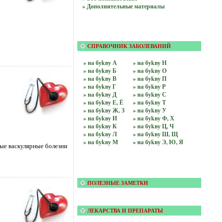
» Дополнительные материалы
СПРАВОЧНИК ЗАБОЛЕВАНИЙ
» на буkву А
» на буkву Н
» на буkву Б
» на буkву О
» на буkву В
» на буkву П
» на буkву Г
» на буkву Р
» на буkву Д
» на буkву С
» на буkву Е, Ё
» на буkву Т
» на буkву Ж, З
» на буkву У
» на буkву И
» на буkву Ф, Х
» на буkву К
» на буkву Ц, Ч
» на буkву Л
» на буkву Ш, Щ
» на буkву М
» на буkву Э, Ю, Я
ые васкулярные болезни
ПОЛЕЗНЫЕ ЗАМЕТКИ
ЛЕКАРСТВА И ПРЕПАРАТЫ