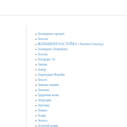
»
Золпидема тартрат.
»
Зоксон.
»
ЖЕНЬШЕНЯ НАСТОЙКА (Tinctura Ginseng)
»
Золпидем (Zolpidem).
»
Золсер.
»
Зокардис 30.
»
Зантак.
»
Зокор.
»
Зидовудин-Ферейн.
»
Зексат.
»
Зимняя вишня.
»
Зоватин.
»
Здоровая кожа.
»
Зитроцин.
»
Зероцид.
»
Зукокс.
»
Зодак.
»
Зептол.
»
Золотой конек.