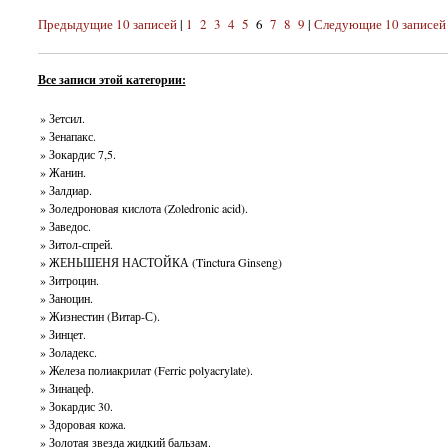
Предыдущие 10 записей
|
1
2
3
4
5
6
7
8
9
|
Следующие 10 записей
Все записи этой категории:
» Зетсил.
» Зенапакс.
» Зокардис 7,5.
» Жанин.
» Залдиар.
» Золедроновая кислота (Zoledronic acid).
» Заведос.
» Зитол-спрей.
» ЖЕНЬШЕНЯ НАСТОЙКА (Tinctura Ginseng)
» Зитроцин.
» Заноцин.
» Жизнестин (Витар-С).
» Зинцет.
» Золадекс.
» Железа полиакрилат (Ferric polyacrylate).
» Зинацеф.
» Зокардис 30.
» Здоровая кожа.
» Золотая звезда жидкий бальзам.