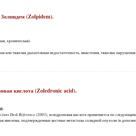
Золпидем (Zolpidem).
ая, хроническая).
рая или тяжелая дыхательная недостаточность, миастения, тяжелые нарушения
овая кислота (Zoledronic acid).
d)
cians Desk Reference (2003)
, золедроновая кислота применяется по следующим
ая миелома; подтвержденные костные метастазы солидной опухоли (в дополне