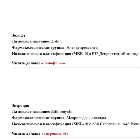
Золофт
Латинское название:
Zoloft
Фармакологические группы:
Антидепрессанты
Нозологическая классификация (МКБ-10):
F32 Депрессивный эпизод. 
Читать дальше «
Золофт. →
»
Зитроцин
Латинское название:
Zithromycin
Фармакологические группы:
Макролиды и азалиды
Нозологическая классификация (МКБ-10):
A38 Скарлатина. A46 Рожа.
Читать дальше «
Зитроцин. →
»