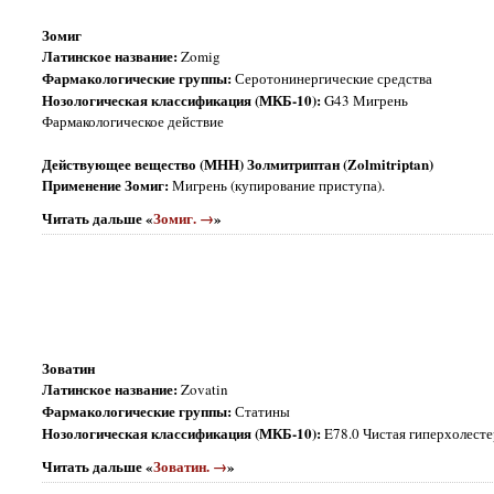
Зомиг
Латинское название:
Zomig
Фармакологические группы:
Серотонинергические средства
Нозологическая классификация (МКБ-10):
G43 Мигрень
Фармакологическое действие
Действующее вещество (МНН) Золмитриптан (Zolmitriptan)
Применение Зомиг:
Мигрень (купирование приступа).
Читать дальше «
Зомиг. →
»
Зоватин
Латинское название:
Zovatin
Фармакологические группы:
Статины
Нозологическая классификация (МКБ-10):
E78.0 Чистая гиперхолест
Читать дальше «
Зоватин. →
»