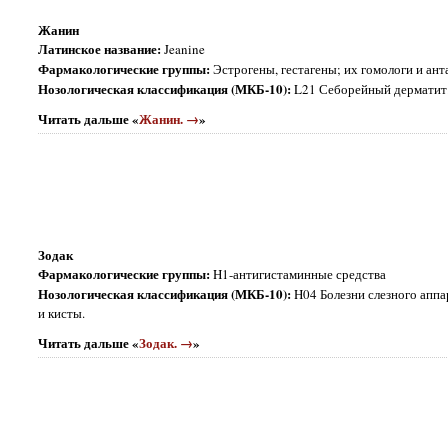
Жанин
Латинское название:
Jeanine
Фармакологические группы:
Эстрогены, гестагены; их гомологи и ан
Нозологическая классификация (МКБ-10):
L21 Себорейный дерматит.
Читать дальше «
Жанин. →
»
Зодак
Фармакологические группы:
H1-антигистаминные средства
Нозологическая классификация (МКБ-10):
H04 Болезни слезного апп
и кисты.
Читать дальше «
Зодак. →
»