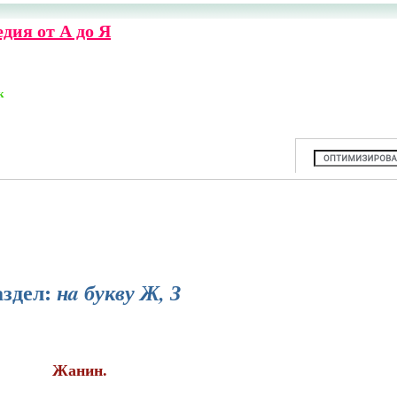
дия от А до Я
к
аздел:
нa букву Ж, З
Жанин.