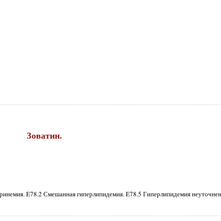
Зоватин.
еринемия. E78.2 Смешанная гиперлипидемия. E78.5 Гиперлипидемия неуточнен