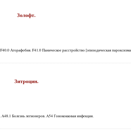
Золофт.
F40.0 Агорафобия. F41.0 Паническое расстройство [эпизодическая пароксизма
Зитроцин.
 A48.1 Болезнь легионеров. A54 Гонококковая инфекция.