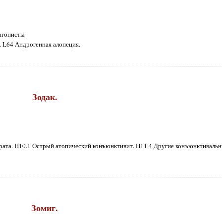
тагонисты
 L64 Андрогенная алопеция.
Зодак.
арата. H10.1 Острый атопический конъюнктивит. H11.4 Другие конъюнктивальн
Зомиг.