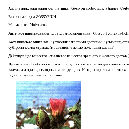
Хлопчатник, кора корня хлопчатника - Gossypii cortex radicis (ранее: Corte
Различные виды GOSSYPIUH.
Мальвовые - Malvaceae.
Аптечное наименование:
кора корня хлопчатника - Gossypii cortex radicis 
Ботаническое описание:
Кустарник с желтыми цветками. Культивируется
субтропических странах (в основном с целью получения хлопка).
Действующее вещество: смолистое вещество красного и желтого цветов (
Применение.
Особенно часто используется в гомеопатии для снижения о
климакса и при нерегулярных менструациях. Из коры корня хлопчатника
подобно лекарствам из спорыньи.