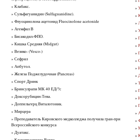
»
» Клабакс.
»
» Сульфагуанидин (Sulfaguanidine).
»
» Флуоцинолона ацетонид Fluocinolone acetonide
»
» Агемфил В
»
» Бисакодил-ФПО.
»
» Кишка Средняя (Midgut)
»
» Везико- (Vesco-)
»
П
» Сефрил
»
» Апбутол.
»
И
» Железа Поджелудочная (Pancreas)
»
» Спорт Дринк
»
Т
» Бринсулрапи МК 40 ЕД/?с
»
» Доксорубицин-Тева.
»
И
» Доппельгерц Виталотоник.
»
» Мирцера
»
» Преподаватель Кировского медколледжа получила гран-при
»
Всероссийского конкурса
»
» Дуатакс.
»
» Кларитромицин-Верте.