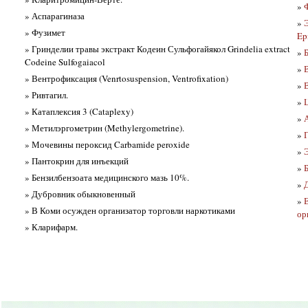
»
» Аспарагиназа
»
» Фузимет
Ep
» Гринделии травы экстракт Кодеин Сульфогайякол Grindelia extract
»
Б
Codeine Sulfogaiacol
»
» Вентрофиксация (Venrtosuspension, Ventrofixation)
»
В
» Ривтагил.
»
» Катаплексия 3 (Cataplexy)
»
» Метилэргометрин (Methylergometrine).
»
» Мочевины пероксид Carbamide peroxide
»
» Пантокрин для инъекций
»
» Бензилбензоата медицинского мазь 10%.
»
» Дубровник обыкновенный
»
» В Коми осужден организатор торговли наркотиками
ор
» Кларифарм.