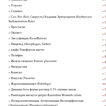
» Гелусил.
»
» Саламол
»
» Соэ, Роэ (Esr), Скорость Оседания Эритроцитов (Erythrocyte
»
Sedimentation Rate)
»
» Простасан
»
» Окулист
»
» Экссуфляция (Exsufflation)
»
» Пищевод (Oesophagus, Gullet)
»
Т
» альфа-Токоферола ацетат
»
» Полифан
»
» Железа глюконат Ferrous gluconate
»
» Филграстим
»
» Коаксил.
»
» Вакуоль (Vacuole)
»
О
» Жаропонижающее (Febrifuge)
чу
» Дикаина бета форма раствор 0 3% глазные капли
»
» Ранитидин висмута цитрат Ranitidine Bismuth citrate
»
» Псевдоагглютинация, Агглютинация Неспецифическая
»
(Эритроцитов) (Pseudoagglutination)