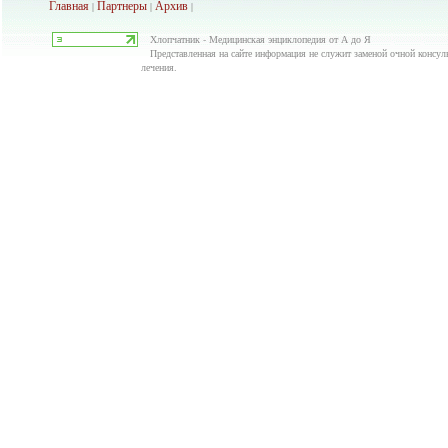
Главная
Партнеры
Архив
|
|
|
Хлопчатник - Медицинская энциклопедия от А до Я
Представленная на сайте информация не служит заменой очной консуль
лечения.