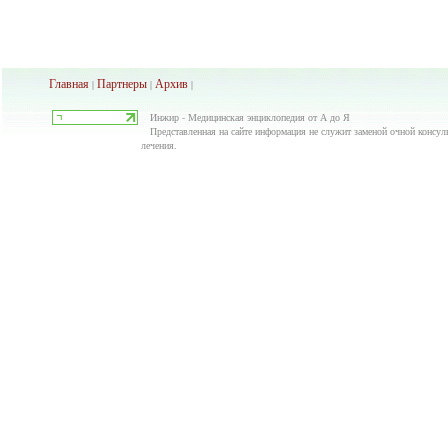
Главная
Партнеры
Архив
|
|
|
Инжир - Медицинская энциклопедия от А до Я
Представленная на сайте информация не служит заменой очной консуль
лечения.