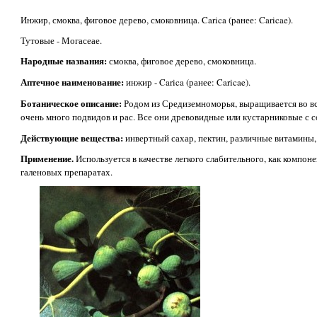
Инжир, смоква, фиговое дерево, смоковница. Carica (ранее: Caricae).
Тутовые - Могасеае.
Народные названия:
смоква, фиговое дерево, смоковница.
Аптечное наименование:
инжир - Carica (ранее: Caricae).
Ботаническое описание:
Родом из Средиземноморья, выращивается во вс
очень много подвидов и рас. Все они древовидные или кустарниковые с
Действующие вещества:
инвертный сахар, пектин, различные витамины, 
Применение.
Используется в качестве легкого слабительного, как компоне
галеновых препаратах.