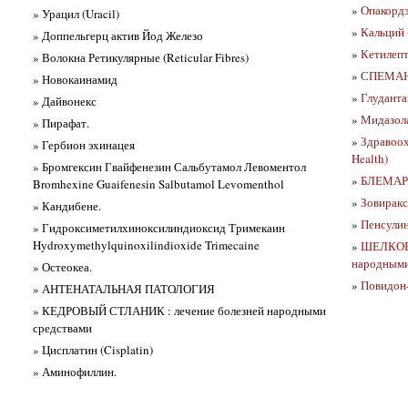
»
Опакорд
» Урацил (Uracil)
»
Кальций 
» Доппельгерц актив Йод Железо
»
Кетилеп
» Волокна Ретикулярные (Reticular Fibres)
»
СПЕМАН 
» Новокаинамид
»
Глуданта
» Дайвонекс
»
Мидазол
» Пирафат.
»
Здравоох
» Гербион эхинацея
Health)
» Бромгексин Гвайфенезин Сальбутамол Левоментол
»
БЛЕМАРE
Bromhexine Guaifenesin Salbutamol Levomenthol
»
Зовиракс
» Кандибене.
»
Пенсулин
» Гидроксиметилхиноксилиндиоксид Тримекаин
Hydroxymethylquinoxilindioxide Trimecaine
»
ШЕЛКОВИ
народными
» Остеокеа.
»
Повидон
» АНТЕНАТАЛЬНАЯ ПАТОЛОГИЯ
» КЕДРОВЫЙ СТЛАНИК : лечение болезней народными
средствами
» Цисплатин (Cisplatin)
» Аминофиллин.