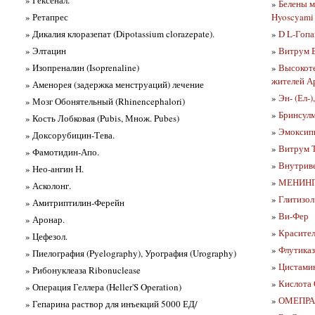
» Гексенал.
»
Белены 
» Ретапрес
Hyoscyami 
» Дикалия клоразепат (Dipotassium clorazepate).
»
D L-Гопа
» Элтацин
»
Витрум 
» Изопреналин (Isoprenaline)
»
Высокоте
жителей А
» Аменорея (задержка менструаций) лечение
»
Эн- (Ел-)
» Мозг Обонятельный (Rhinencephalori)
»
Бринсулм
» Кость Лобковая (Pubis, Множ. Pubes)
»
Эмоксип
» Доксорубицин-Тева.
»
Витрум 
» Фамотидин-Апо.
»
Внутриве
» Нео-ангин Н.
»
МЕНИН
» Асколонг.
»
Глитизол
» Амитриптилин-Ферейн
»
Ви-Фер
» Аронар.
»
Красител
» Цефезол.
»
Флутиказ
» Пиелография (Pyelography), Урография (Urography)
»
Цистамин
» Рибонуклеаза Ribonuclease
»
Кислота 
» Операция Геллера (Heller'S Operation)
»
ОМЕПРАЗ
» Гепарина раствор для инъекций 5000 ЕД/