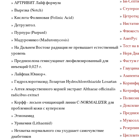
»
Би-Септи
» АРТРИВИТ Лайф формула
»
Стугеро
» Вырезка (Notch)
»
Цетротид
» Кислота Фолиновая (Folinic Acid)
»
Нистатин
» Детрузитол.
»
Флюкост
» Пурпура (Purpurd)
»
АзитРус
» Мадуромикоз (Maduromycosis)
»
Тест на 
» На Дальнем Востоке радиация не превышает естественный
уровень
»
Нерв Диа
» Преднизолона гемисукцинат лиофилизированный для
»
Фастум г
инъекций 0,025 г.
»
Глауцина
» Лайфпак Юниор+.
»
Азапента
» Гидрохлоротиазид Лозартан Hydrochlorothiazide Losartan
»
Коринфар
» Алтея лекарственного корней экстракт Althaeae officinalis
»
Котрифа
radicibus extract
»
Полиоэнц
» Корфф - лосьон очищающий линии C-NORMALIZER для
»
Доксила
проблемной кожи с куперозом
»
Преднизо
» Этионамид
»
Мукосол
» Урикемия (Lithaemid)
»
Резерпин
» Нехватка нормального сна ухудшает самочувствие
»
Цисплат
диабетиков