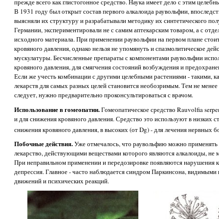
прежде всего как глистогонное средство. Наука имеет дело с этим целебн
В 1931 году был открыт состав первого алкалоида раувольфии, впоследст
выясняли их структуру и разрабатывали методику их синтетического полу
Германии, экспериментировали не с самим аптекарским товаром, а с отд
исходного материала. При применении раувольфии на первом плане стои
кровяного давления, однако нельзя не упомянуть и спазмолитическое дей
мускулатуры. Бесчисленные препараты с компонентами раувольфии испо
кровяного давления, для смягчения состояний возбуждения и предохран
Если же учесть комбинации с другими целебными растениями - такими, ка
лекарств для самых разных целей становится необозримым. Тем не менее
следует, нужно предварительно проконсультироваться с врачом.
Использование в гомеопатии.
Гомеопатическое средство Rauvolfia serpe
и для снижения кровяного давления. Средство это используют в низких с
снижения кровяного давления, в высоких (от Dg) - для лечения нервных б
Побочные действия.
Уже отмечалось, что раувольфию можно применять т
лекарство, действующими веществами которого являются алкалоиды, не 
При неправильном применении и передозировке появляются нарушения 
депрессия. Главное - часто наблюдается синдром Паркинсона, видимыми 
движений и психических реакций.