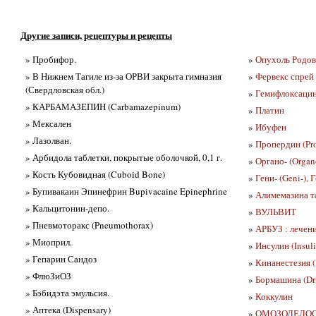
Другие записи, рецептуры и рецепты
» Пробифор.
»
Опухоль Родов
» В Нижнем Тагиле из-за ОРВИ закрыта гимназия
»
Фервекс спрей
(Свердловская обл.)
»
Гемифлоксацин
» КАРБАМАЗЕПИН (Carbamazepinum)
»
Платин
» Мексален
»
Ибуфен
» Лазолван.
»
Пропердин (Pro
» Арбидола таблетки, покрытые оболочкой, 0,1 г.
»
Органо- (Organ
» Кость Кубовидная (Cuboid Bone)
»
Гени- (Geni-), 
» Бупивакаин Эпинефрин Bupivacaine Epinephrine
»
Алимемазина т
» Кальцитонин-депо.
»
ВУЛЬВИТ
» Пневмоторакс (Pneumothorax)
»
АРБУЗ : лечен
» Миоприл.
»
Инсулин (Insuli
» Гепарин Сандоз
»
Кинанестезия (
» ФлюЗиОЗ
»
Бормашина (Dri
» Бэбидэта эмульсия.
»
Коккулин
» Аптека (Dispensary)
»
ОМОЗОЛЕЛО