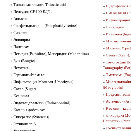
» Тиоктовая кислота Thioctic acid
»
Нутрифлекс 40
» Пенсулин СР 100 ЕД/?с
»
ПИНДОЛОЛ (Pt
» Апилепсин.
»
Инфильтрация (I
» Фосфатидилсерин (Phosphatidylserine)
»
Синтрадон
» Фазижин.
»
Инъекция (Inje
» Энвиприл
»
Миозит лечени
» Пантогам
»
Милиум, Угри 
» Петидин (Pethidine), Меперидин (Meperidine)
»
Стеат- (Steat-),
» Буж (Bougie)
»
Томография По
» Немотан.
Tomography (Pet)
» Гериавит-Фарматон.
»
Эмфизема (Em
» Инфильтрация Мочевая (Urecchysis)
»
Миогемоглобин
(Myoglobin)
» Сахар (Sugar)
»
Предсимптомат
» Ксеникал
»
Астемизол (Ast
» Эндохондральный (Endochondral)
»
Кто они – кар
» Кальция добезилат
»
Лихорадка Моск
» Синерезис (Syneresis)
Паппатачи (Pappa
» Ретинокапс А.
»
Оксиметазолин
» Уромитексан.