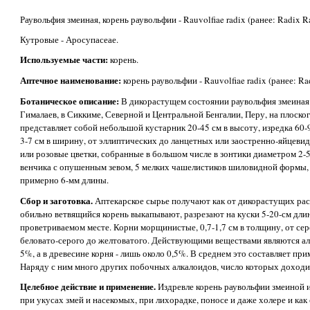
Раувольфия змеиная, корень раувольфии - Rauvolfiae radix (ранее: Radix R
Кутровые - Аросупасеае.
Используемые части:
корень.
Аптечное наименование:
корень раувольфии - Rauvolfiae radix (ранее: Rad
Ботаническое описание:
В дикорастущем состоянии раувольфия змеиная 
Гималаев, в Сиккиме, Северной и Центральной Бенгалии, Перу, на плоско
представляет собой небольшой кустарник 20-45 см в высоту, изредка 60-90
3-7 см в ширину, от эллиптических до ланцетных или заостренно-яйцеви
или розовые цветки, собранные в большом числе в зонтики диаметром 2-
венчика с опушенным зевом, 5 мелких чашелистиков шиловидной формы, 
примерно 6-мм длины.
Сбор и заготовка.
Аптекарское сырье получают как от дикорастущих раст
обильно ветвящийся корень выкапывают, разрезают на куски 5-20-см дл
проветриваемом месте. Корни морщинистые, 0,7-1,7 см в толщину, от сер
беловато-серого до желтоватого. Действующими веществами являются ал
5%, а в древесине корня - лишь около 0,5%. В среднем это составляет пр
Наряду с ним много других побочных алкалоидов, число которых доходит
Целебное действие и применение.
Издревле корень раувольфии змеиной и
при укусах змей и насекомых, при лихорадке, поносе и даже холере и как