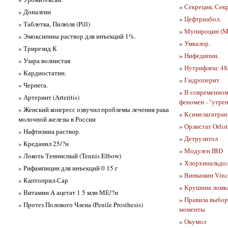
»
Секреция, Секр
» Доналгин
»
Цефтриабол.
» Таблетка, Пилюля (Pill)
»
Мупироцин (Mu
» Эмоксипина раствор для инъекций 1%.
»
Умкалор.
» Трирезид К
»
Нифедипин.
» Узара волнистая
»
Нутрифлекс 48
» Кардиостатин.
»
Гидроперит
» Чернега.
»
В современном
» Артериит (Arteritis)
феномен - "утре
» Женский конгресс озвучил проблемы лечения рака
»
Ксимелагатран
молочной железы в России
»
Орлистат Orlist
» Нафтизина раствор.
»
Детрузитол
» Креданил 25/?н
»
Модулен IBD
» Локоть Теннисный (Tennis Elbow)
»
Хлорхинальдол
» Рифампицин для инъекций 0 15 г
»
Винкамин Vinc
» Каптоприл-Сар
»
Крушина ломк
» Витамин A ацетат 1 5 млн МЕ/?н
»
Правила выбор
» Протез Полового Члена (Penile Prosthesis)
моменты
»
Окумол