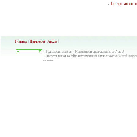
»
Центромозговой
Главная
Партнеры
Архив
|
|
|
Раувольфия змеиная - Медицинская энциклопедия от А до Я
Представленная на сайте информация не служит заменой очной консуль
лечения.