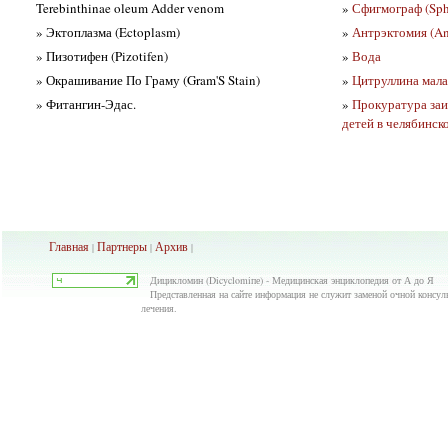
Terebinthinae oleum Adder venom
»
Сфигмограф (Sp
» Эктоплазма (Ectoplasm)
»
Антрэктомия (An
» Пизотифен (Pizotifen)
»
Вода
» Окрашивание По Граму (Gram'S Stain)
»
Цитруллина малат 
» Фитангин-Эдас.
»
Прокуратура заи
детей в челябинск
Главная
Партнеры
Архив
|
|
|
Дицикломин (Dicyclomiпе) - Медицинская энциклопедия от А до Я
Представленная на сайте информация не служит заменой очной консуль
лечения.