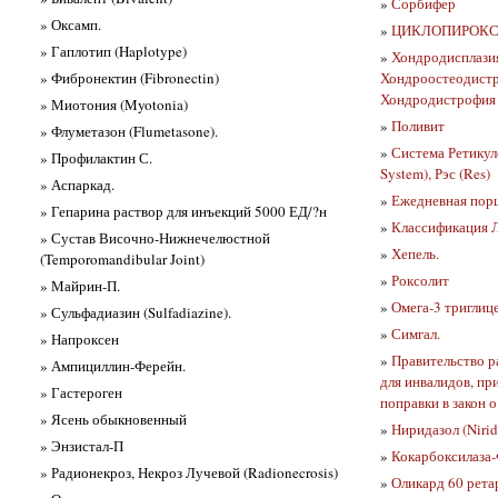
»
Сорбифер
» Оксамп.
»
ЦИКЛОПИРОКС (
» Гаплотип (Haplotype)
»
Хондродисплазия
» Фибронектин (Fibronectin)
Хондроостеодистр
Хондродистрофия
» Миотония (Myotonia)
»
Поливит
» Флуметазон (Flumetasone).
»
Система Ретикул
» Профилактин С.
System), Рэс (Res)
» Аспаркад.
»
Ежедневная порц
» Гепарина раствор для инъекций 5000 ЕД/?н
»
Классификация Лэ
» Сустав Височно-Нижнечелюстной
»
Хепель.
(Temporomandibular Joint)
»
Роксолит
» Майрин-П.
»
Омега-3 тригли
» Сульфадиазин (Sulfadiazine).
»
Симгал.
» Напроксен
»
Правительство р
» Ампициллин-Ферейн.
для инвалидов, пр
» Гастероген
поправки в закон 
» Ясень обыкновенный
»
Ниридазол (Nirid
» Энзистал-П
»
Кокарбоксилаза
» Радионекроз, Некроз Лучевой (Radionecrosis)
»
Оликард 60 рета