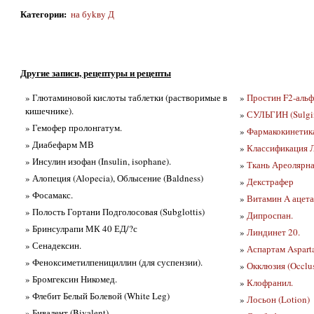
Категории
:
на бykвy Д
Другие записи, рецептуры и рецепты
» Глютаминовой кислоты таблетки (растворимые в
»
Простин F2-альф
кишечнике).
»
СУЛЬГИН (Sulgi
» Гемофер пролонгатум.
»
Фармакокинетика
» Диабефарм МВ
»
Классификация Ле
» Инсулин изофан (Insulin, isophane).
»
Ткань Ареолярная
» Алопеция (Alopecia), Облысение (Baldness)
»
Декстрафер
» Фосамакс.
»
Витамин A ацета
» Полость Гортани Подголосовая (Subglottis)
»
Дипроспан.
» Бринсулрапи МК 40 ЕД/?с
»
Линдинет 20.
» Сенадексин.
»
Аспартам Aspart
» Феноксиметилпенициллин (для суспензии).
»
Окклюзия (Occlu
» Бромгексин Никомед.
»
Клофранил.
» Флебит Белый Болевой (White Leg)
»
Лосьон (Lotion)
» Бивалент (Bivalent)