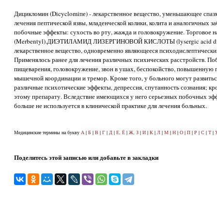
Дицикломин (Dicyclomiпе) - лекарственное вещество, уменьшающее спаз
лечения пептической язвы, младенческой колики, колита и аналогичных з
побочные эффекты: сухость во рту, жажда и головокружение. Торговое н
(Merbentyl).ДИЭТИЛАМИД ЛИЗЕРГИНОВОЙ КИСЛОТЫ (lysergic acid diet
лекарственное вещество, одновременно являющееся психодислептически
Применялось ранее для лечения различных психических расстройств. П
пищеварения, головокружение, звон в ушах, беспокойство, повышенную 
мышечной координации и тремор. Кроме того, у больного могут развиться
различные психотические эффекты, депрессия, спутанность сознания; кро
этому препарату. Вследствие имеющихся у него серьезных побочных эф
больше не используется в клинической практике для лечения больных.
Медицинские термины на букву
А
|
Б
|
В
|
Г
|
Д
|
Е, Ё
|
Ж, З
|
И
|
К
|
Л
|
М
|
Н
|
О
|
П
|
Р
|
С
|
Т
|
Поделитесь этой записью или добавьте в закладки