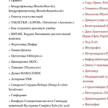
» Оринол
»
Спру (Sprue, Psil
» Бендрофлюазид (Bendrofluavde),
»
Этимизол (Etimiz
Бендрофлюметазид (Bendroflumethavde)
»
Миология (Myol
» Очиток толстолистный
»
Дикорастущие з
» ТАБЛЕТКИ «АЭРОН» (Tabulettae «Aeronum»)
»
Билатеральный (B
» Как сохранить красивую улыбку
»
Диск Зрительного
» ВИТАБС Кардио Витаминно-растительный
Нерва (Optic Papill
комплекс
»
Лсд (Lsd)
» Фуросемид Мифар
»
Ибупрофен
» Хинин Quinine
»
Метронидазол-Р
» Ортоптика (Orthoptics)
»
Бифидумбактер
» Циннаризин-АКОС.
»
Омега-3 тригли
» Тимоцит (Thymocyte)
»
Дексамед.
» Думил МАМА ПЛЮС
»
Медицинский тур
» Аспаркам-УБФ.
лечения
» Синдром Стерджа-Вебера (Sturge-Lveber
»
Стрептомицин (S
Syndrome)
»
Метотрексат-Л
» Глиформин
»
Дименгидринат 
» Камфора Салициловая кислота Скипидар
»
Имунофан.
живичный Яд гадюки Camphor Salicylic acid