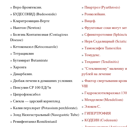
» Веро-Бромгексин.
»
Пиартроз (Pyarthrosis)
» БУДЕСОНИД (Budesonide)
»
Ронколейкин.
» Кларитромицин-Верте
»
Вицеф.
» Ньютон (Newton)
»
Фруктовые соки могут зат
» Болезнь Контагиозная (Contagious
»
Сфинктеротомия (Sphinct
Disease)
»
Нерв Седалищный (Sciatic
» Кетоконазол (Ketoconazole)
»
Тамоксифен Tamoxifen
» Тетрациклин
»
Томудекс.
» Бутамират Butamirate
»
Тендинит (Tendinitis)
» Харонга
»
"Стеклянному" мальчику и
» Дакарбазин.
рублей на лечение
» Дюбаж печени в домашних условиях
»
Фактор свертывания крови
VIII
» Пенсулин СР 100 ЕД/?н
»
Гидроксиэтилкрахмал 130
» Ципрофлоксабол
»
Менделизм (Mendelism)
» Свекла — царский корнеплод
»
Элоком С.
» Калия перхлорат (Potassium perchlorate).
»
ГИПЕРТРОФИЯ
» Зонд Назогастральный (Nasogastric Tube)
»
КОДЕИН (Codenum)
» Ремифентанил Remifentanil
»
Антикоагулянт (Anticoagul