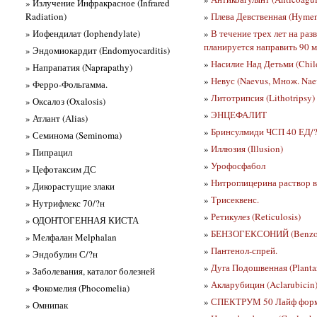
» Излучение Инфракрасное (Infrared
Radiation)
»
Плева Девственная (Hyme
» Иофендилат (Iophendylate)
»
В течение трех лет на раз
планируется направить 90 
» Эндомиокардит (Endomyocarditis)
»
Насилие Над Детьми (Chil
» Напрапатия (Naprapathy)
»
Невус (Naevus, Множ. Nae
» Ферро-Фольгамма.
»
Литотрипсия (Lithotripsy)
» Оксалоз (Oxalosis)
»
ЭНЦЕФАЛИТ
» Атлант (Alias)
»
Бринсулмиди ЧСП 40 ЕД/
» Семинома (Seminoma)
»
Иллюзия (Illusion)
» Пипрацил
»
Урофосфабол
» Цефотаксим ДС
»
Нитроглицерина раствор в
» Дикорастущие злаки
»
Трисеквенс.
» Нутрифлекс 70/?н
»
Ретикулез (Reticulosis)
» ОДОНТОГЕННАЯ КИСТА
»
БЕНЗОГЕКСОНИЙ (Benzo
» Мелфалан Melphalan
»
Пантенол-спрей.
» Эндобулин С/?н
»
Дуга Подошвенная (Plantar
» Заболевания, каталог болезней
»
Акларубицин (Aclarubicin
» Фокомелия (Phocomelia)
»
СПЕКТРУМ 50 Лайф фор
» Омнипак