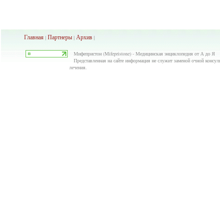
Главная
Партнеры
Архив
|
|
|
Мифепристон (Mifepristone) - Медицинская энциклопедия от А до Я
Представленная на сайте информация не служит заменой очной консуль
лечения.