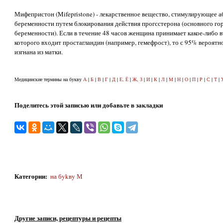
Мифепристон (Mifepristone) - лекарственное вещество, стимулирующее а
беременности путем блокирования действия прогсстерона (основного гор
беременности). Если в течение 48 часов женщина принимает какое-либо в
которого входит простагландин (например, гемефрост), то с 95% вероят
изгнана из матки.
Медицинские термины на букву
А
|
Б
|
В
|
Г
|
Д
|
Е, Ё
|
Ж, З
|
И
|
К
|
Л
|
М
|
Н
|
О
|
П
|
Р
|
С
|
Т
|
Поделитесь этой записью или добавьте в закладки
Категории
:
на бykвy М
Другие записи, рецептуры и рецепты