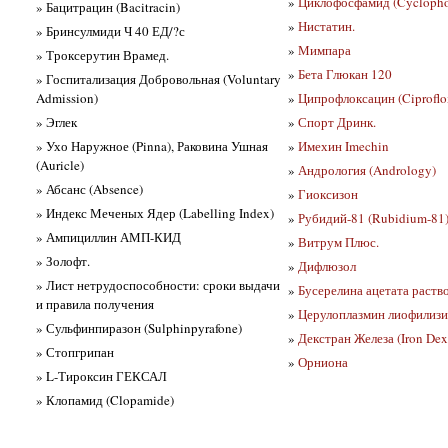
»
Циклофосфамид (Cyclopho
» Бацитрацин (Bacitracin)
»
Нистатин.
» Бринсулмиди Ч 40 ЕД/?с
»
Мимпара
» Троксерутин Врамед.
»
Бета Глюкан 120
» Госпитализация Добровольная (Voluntary
Admission)
»
Ципрофлоксацин (Ciproflo
» Эглек
»
Спорт Дринк.
» Ухо Наружное (Pinna), Раковина Ушная
»
Имехин Imechin
(Auricle)
»
Андрология (Andrology)
» Абсанс (Absence)
»
Гиоксизон
» Индекс Меченых Ядер (Labelling Index)
»
Рубидий-81 (Rubidium-81
» Ампициллин АМП-КИД
»
Витрум Плюс.
» Золофт.
»
Дифлюзол
» Лист нетрудоспособности: сроки выдачи
»
Бусерелина ацетата раств
и правила получения
»
Церулоплазмин лиофилизир
» Сульфинпиразон (Sulphinpyrafone)
»
Декстран Железа (Iron Dex
» Стопгрипан
»
Орниона
» L-Тироксин ГЕКСАЛ
» Клопамид (Clopamide)