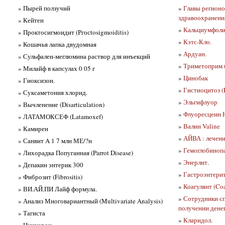
» Пырей ползучий
»
Главы регионо
здравоохранени
» Кейтен
»
Кальциумфоли
» Проктосигмоидит (Ргосtosigmoiditis)
»
Кэтс-Кло.
» Кошачья лапка двудомная
»
Ардуан.
» Сульфален-меглюмина раствор для инъекций
»
Триметоприм (
» Милайф в капсулах 0 05 г
»
Цинобак
» Гиоксизон.
»
Гистиоцитоз (H
» Суксаметония хлорид.
»
Эльгифлуор
» Вычленение (Disarticulation)
»
Флуоресцеин Н
» ЛАТАМОКСЕФ (Latamoxef)
»
Валин Valine
» Камирен
»
АЙВА : лечени
» Санвит A 1 7 млн МЕ/?н
»
Гемоглобинопа
» Лихорадка Попуганная (Parrot Disease)
»
Энерлит.
» Депакин энтерик 300
»
Гастроэнтерит 
» Фиброзит (Fibrositis)
»
Коагулянт (Co
» ВИ.АЙ.ПИ Лайф формула.
»
Сотрудники сп
» Анализ Многовариантный (Multivariate Analysis)
получении дене
» Тагиста
»
Кларидол.
» Циннарон