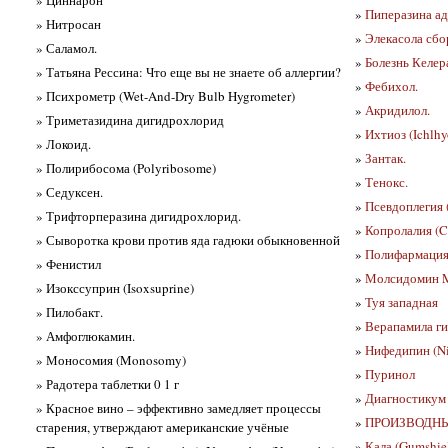
»
Пиперазина ади
» Нитросан
»
Элекасола сбо
» Саламол.
»
Болезнь Келера
» Татьяна Рессина: Что еще вы не знаете об аллергии?
»
Фебихол.
» Психрометр (Wet-And-Dry Bulb Hygrometer)
»
Акридилол.
» Триметазидина дигидрохлорид
»
Ихтиоз (Ichlhy
» Локоид.
»
Зантак.
» Полирибосома (Polyribosome)
»
Тенокс.
» Седуксен.
»
Псевдоплегия 
» Трифторперазина дигидрохлорид.
»
Копролалия (Co
» Сыворотка крови против яда гадюки обыкновенной
»
Полифармация,
» Фенистил
»
Молсидомин M
» Изокссуприн (Isoxsuprine)
»
Туя западная
» Пилобакт.
»
Верапамила г
» Амфоглюкамин.
»
Нифедипин (Ni
» Моносомия (Monosomy)
»
Пуринол
» Радотера таблетки 0 1 г
»
Диагностикум 
» Красное вино – эффективно замедляет процессы
»
ПРОИЗВОДНЫ
старения, утверждают американские учёные
»
Кала (Gumshie