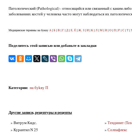
Патологический (Pathological) - относящийся или связанный с каким-либ
заболеваниях костей у человека часто могут наблюдаться их патологичес
Медицинские термины на букву
А
|
Б
|
В
|
Г
|
Д
|
Е, Ё
|
Ж, З
|
И
|
К
|
Л
|
М
|
Н
|
О
|
П
|
Р
|
С
|
Т
|
Поделитесь этой записью или добавьте в закладки
Категории
:
на бykвy П
Другие записи, рецептуры и рецепты
» Витрум Кидс.
»
Тендинит (Tend
» Курантил N 25
»
Солпафлекс