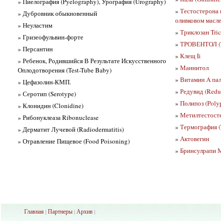
» Пиелография (Pyelography), Урография (Urography)
»
Тестостерона 
» Дубровник обыкновенный
оливковом масле
» Неуластим
»
Триклозан Tric
» Гризеофульвин-форте
»
ТРОВЕНТОЛ (T
» Персантин
»
Клещ Ii
» Ребенок, Родившийся В Результате Искусственного
»
Маннитол
Оплодотворения (Test-Tube Baby)
»
Витамин A пал
» Цефазолин-КМП.
»
Редувид (Redu
» Серотип (Serotype)
»
Полипоз (Polyp
» Клонидин (Clonidine)
»
Метилтестосте
» Рибонуклеаза Ribonuclease
»
Термография (
» Дерматит Лучевой (Radiodermatitis)
»
Актовегин
» Отравление Пищевое (Food Poisoning)
»
Бринсулрапи 
Главная
Партнеры
Архив
|
|
|