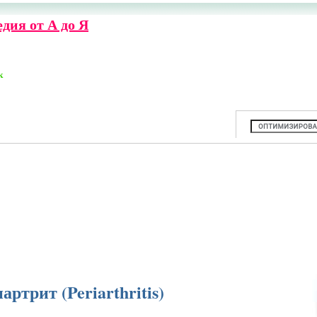
дия от А до Я
к
артрит (Periarthritis)