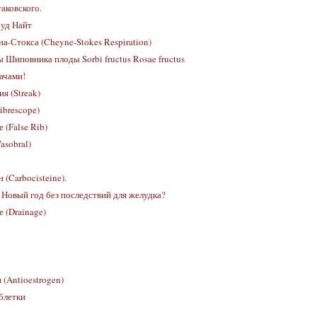
аковского.
уд Найт
а-Стокса (Cheyne-Stokes Respiration)
 Шиповника плоды Sorbi fructus Rosae fructus
ачами!
я (Streak)
ibrescope)
 (False Rib)
sobral)
(Carbocisteine).
 Новый год без последствий для желудка?
 (Drainage)
 (Antioestrogen)
блетки