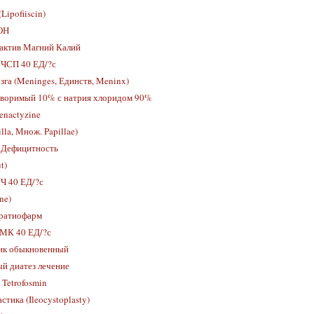
ipofiiscin)
ОН
актив Магний Калий
 ЧСП 40 ЕД/?с
га (Meninges, Единств, Meninx)
творимый 10% с натрия хлоридом 90%
enactyzine
lla, Множ. Papillae)
Дефицитность
t)
Ч 40 ЕД/?с
ne)
-ратиофарм
 МК 40 ЕД/?с
к обыкновенный
й диатез лечение
Tetrofosmin
тика (Ileocystoplasty)