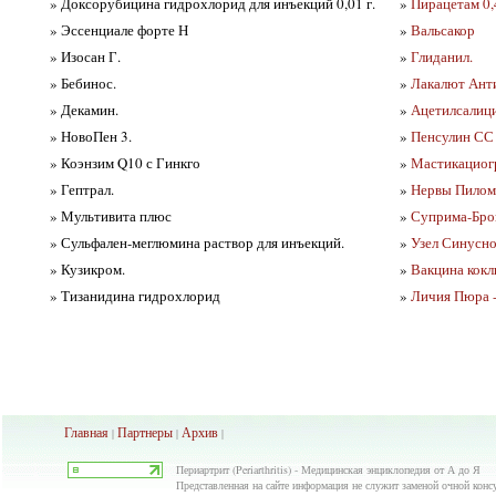
» Доксорубицина гидрохлорид для инъекций 0,01 г.
»
Пирацетам 0,4
» Эссенциале форте Н
»
Вальсакор
» Изосан Г.
»
Глиданил.
» Бебинос.
»
Лакалют Анти
» Декамин.
»
Ацетилсалици
» НовоПен 3.
»
Пенсулин СС 
» Коэнзим Q10 с Гинкго
»
Мастикациогр
» Гептрал.
»
Нервы Пиломо
» Мультивита плюс
»
Суприма-Бро
» Сульфален-меглюмина раствор для инъекций.
»
Узел Синусно
» Кузикром.
»
Вакцина кок
» Тизанидина гидрохлорид
»
Личия Пюра 
Главная
Партнеры
Архив
|
|
|
Периартрит (Periarthritis) - Медицинская энциклопедия от А до Я
Представленная на сайте информация не служит заменой очной консул