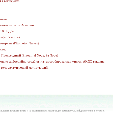
 г в капсулах.
плак.
ловая кислота Аспирин
100 ЕД/мл.
аф (Facebow)
торные (Pitomotor Nerves)
нхо.
-Предсердный (Sinoatrial Node, Sa Node)
люшно-дифтерийно-столбнячная адсорбированная жидкая АКДС-вакцина
- гель увлажняющий матирующий.
ьтации лечащего врача и не должна использоваться для самостоятельной диагностики и лечения.