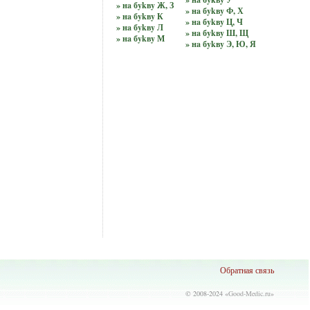
» нa бykвy Ж, З
» нa бykвy Ф, Х
» нa бykвy К
» нa бykвy Ц, Ч
» нa бykвy Л
» нa бykвy Ш, Щ
» нa бykвy М
» нa бykвy Э, Ю, Я
Обратная связь
© 2008-2024 «
Good-Medic.ru
»