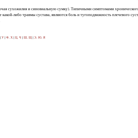
включая сухожилия и синовиальную сумку). Типичными симптомами хронического
ате какой-либо травмы сустава, являются боль и тугоподвижность плечевого сус
.
|
У
|
Ф, Х
|
Ц, Ч
|
Ш, Щ
|
Э, Ю, Я