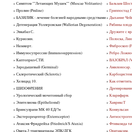
» Симптом ""Летающих Мушек"" (Muscae Volitantes)
»
Бальзам Шост
» Пролин (Pmline)
»
Гриппостад Г
» БАЗИЛИК : лечение болезней народными средствами
»
Дыхание Чейн
» Дегенерация Уоллеровская (Wallerian Degeneration)
»
Рябины плоды
» Эвкабал С.
»
Дружите с вр
» Куриозин.
»
Полоска, Лини
» Назакорт.
»
Фиброскоп (F
» Иммуносупрессия (Immunosuppression)
»
Ребро Ложное
» Каптоприл-СТИ.
»
ВАЗОБРАЛ (Va
» Зародышевый (Germinal)
»
Амилоносар.
» Склеротический (Sclerotic)
»
Карбоцистеин 
» Хелицид 10.
»
Как отметить
» ШИЗОФРЕНИЯ
»
Дренирование
» Урологический мочегонный сбор
»
Кларифарм.
» Эпителиома (Epitheliomd)
»
ХавриксТ
» Бринсулрапи МК 40 ЕД/?н
»
Конвульсан
» Экстерорецептор (Exteroceptor)
»
Антиэстроген
» Атаксия Фридрейха (Friedreich'S Ataxia)
»
Фтивазида та
» Омега-3 триглицериды ЭПК/ДГК
»
Оритаксим.