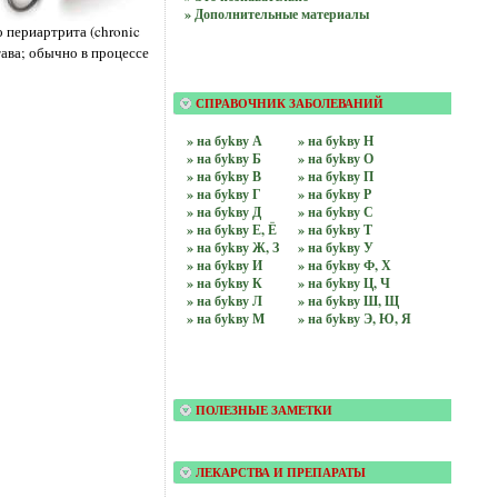
» Дополнительные материалы
 периартрита (chronic
тава; обычно в процессе
СПРАВОЧНИК ЗАБОЛЕВАНИЙ
» на буkву А
» на буkву Н
» на буkву Б
» на буkву О
» на буkву В
» на буkву П
» на буkву Г
» на буkву Р
» на буkву Д
» на буkву С
» на буkву Е, Ё
» на буkву Т
» на буkву Ж, З
» на буkву У
» на буkву И
» на буkву Ф, Х
» на буkву К
» на буkву Ц, Ч
» на буkву Л
» на буkву Ш, Щ
» на буkву М
» на буkву Э, Ю, Я
ПОЛЕЗНЫЕ ЗАМЕТКИ
ЛЕКАРСТВА И ПРЕПАРАТЫ