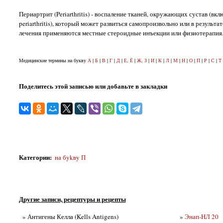
Периартрит (Periarthritis) - воспаление тканей, окружающих сустав (
periarthritis), который может развиться самопроизвольно или в результ
лечения применяются местные стероидные инъекции или физиотерапия
Медицинские термины на букву
А
|
Б
|
В
|
Г
|
Д
|
Е, Ё
|
Ж, З
|
И
|
К
|
Л
|
М
|
Н
|
О
|
П
|
Р
|
С
|
Т
Поделитесь этой записью или добавьте в закладки
Категории
:
на бykвy П
Другие записи, рецептуры и рецепты
» Антигены Келла (Kells Antigens)
»
Энап-HЛ 20