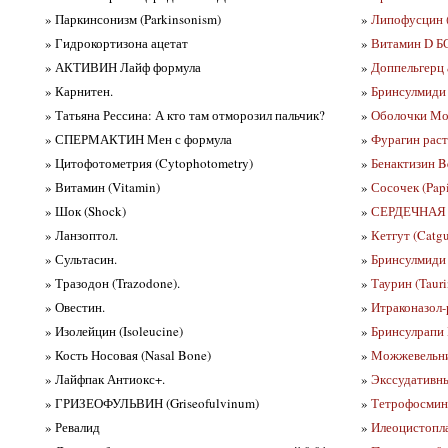
» Паркинсонизм (Parkinsonism)
»
Липофусцин (L
» Гидрокортизона ацетат
»
Витамин D Б
» АКТИВИН Лайф формула
»
Доппельгерц 
» Карнитен.
»
Бринсулмиди
» Татьяна Рессина: А кто там отморозил пальчик?
»
Оболочки Моз
» СПЕРМАКТИН Мен с формула
»
Фурагин рас
» Цитофотометрия (Cytophotometry)
»
Бенактизин B
» Витамин (Vitamin)
»
Сосочек (Papi
» Шок (Shock)
»
СЕРДЕЧНАЯ 
» Ланзоптол.
»
Кетгут (Catgu
» Сультасин.
»
Бринсулмиди 
» Тразодон (Trazodone).
»
Таурин (Tauri
» Овестин.
»
Итраконазол
» Изолейцин (Isoleucine)
»
Бринсулрапи
» Кость Носовая (Nasal Bone)
»
Можжевельни
» Лайфпак Антиокс+.
»
Экссудативны
» ГРИЗЕОФУЛЬВИН (Griseofulvinum)
»
Тетрофосмин 
» Ревалид
»
Илеоцистоплас