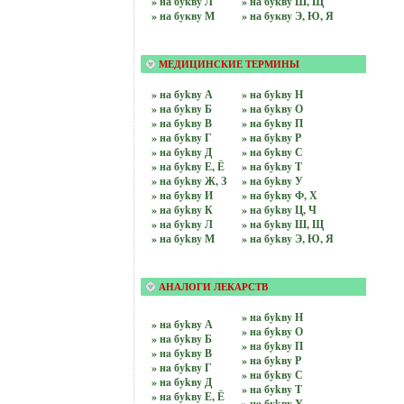
» на бyквy Л
» на бyквy Ш, Щ
» на бyквy М
» на бyквy Э, Ю, Я
МЕДИЦИНСКИЕ ТЕРМИНЫ
» на бykвy А
» на бykвy Н
» на бykвy Б
» на бykвy О
» на бykвy В
» на бykвy П
» на бykвy Г
» на бykвy Р
» на бykвy Д
» на бykвy С
» на бykвy Е, Ё
» на бykвy Т
» на бykвy Ж, З
» на бykвy У
» на бykвy И
» на бykвy Ф, Х
» на бykвy К
» на бykвy Ц, Ч
» на бykвy Л
» на бykвy Ш, Щ
» на бykвy М
» на бykвy Э, Ю, Я
АНАЛОГИ ЛЕКАРСТВ
» нa бykвy Н
» нa бykвy А
» нa бykвy О
» нa бykвy Б
» нa бykвy П
» нa бykвy В
» нa бykвy Р
» нa бykвy Г
» нa бykвy С
» нa бykвy Д
» нa бykвy Т
» нa бykвy Е, Ё
» нa бykвy У