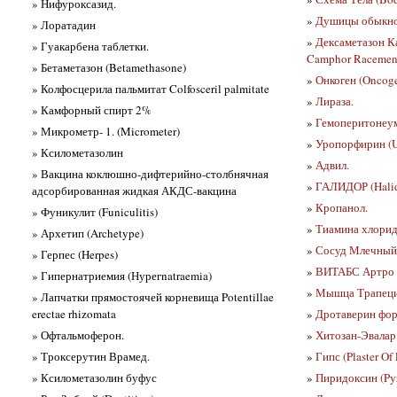
» Нифуроксазид.
»
Душицы обыкнове
» Лоратадин
»
Дексаметазон К
» Гуакарбена таблетки.
Camphor Racemen
» Бетаметазон (Betamethasone)
»
Онкоген (Oncog
» Колфосцерила пальмитат Colfosceril palmitate
»
Лираза.
» Камфорный спирт 2%
»
Гемоперитонеум
» Микрометр- 1. (Micrometer)
»
Уропорфирин (U
» Ксилометазолин
»
Адвил.
» Вакцина коклюшно-дифтерийно-столбнячная
»
ГАЛИДОР (Halid
адсорбированная жидкая АКДС-вакцина
»
Кропанол.
» Фуникулит (Funiculitis)
»
Тиамина хлорида
» Архетип (Archetype)
»
Сосуд Млечный,
» Герпес (Herpes)
»
ВИТАБС Артро 
» Гипернатриемия (Нурегnatraemia)
»
Мышца Трапецие
» Лапчатки прямостоячей корневища Potentillae
erectae rhizomata
»
Дротаверин фор
» Офтальмоферон.
»
Хитозан-Эвалар
» Троксерутин Врамед.
»
Гипс (Plaster Of
» Ксилометазолин буфус
»
Пиридоксин (Pyr