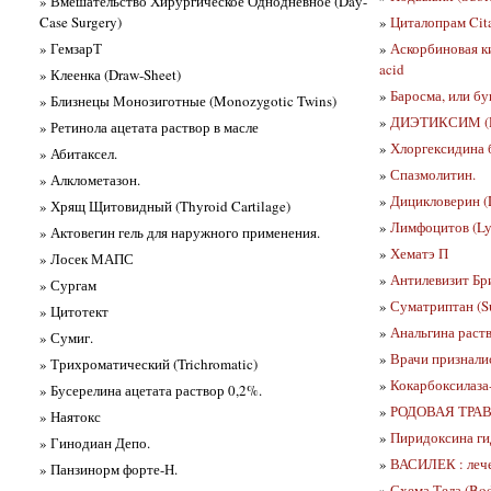
» Вмешательство Хирургическое Однодневное (Day-
Case Surgery)
»
Циталопрам Cit
» ГемзарТ
»
Аскорбиновая ки
acid
» Клеенка (Draw-Sheet)
»
Баросма, или бу
» Близнецы Монозиготные (Monozygotic Twins)
»
ДИЭТИКСИМ (D
» Ретинола ацетата раствор в масле
»
Хлоргексидина 
» Абитаксел.
»
Спазмолитин.
» Алклометазон.
»
Дицикловерин (D
» Хрящ Щитовидный (Thyroid Cartilage)
»
Лимфоцитов (Ly
» Актовегин гель для наружного применения.
»
Хематэ П
» Лосек МАПС
»
Антилевизит Брит
» Сургам
»
Суматриптан (Su
» Цитотект
»
Анальгина раств
» Сумиг.
»
Врачи признали
» Трихроматический (Trichromatic)
»
Кокарбоксилаза
» Бусерелина ацетата раствор 0,2%.
»
РОДОВАЯ ТРА
» Наятокс
»
Пиридоксина ги
» Гинодиан Депо.
»
ВАСИЛЕК : лече
» Панзинорм форте-Н.
»
Схема Тела (Bo