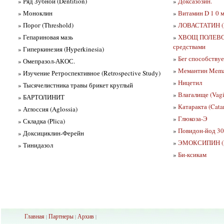
» Ряд Зубной (Dentition)
»
Доксазозин.
» Моноклин
»
Витамин D 1 0 
» Порог (Threshold)
»
ЛОВАСТАТИН (L
» Гепариновая мазь
»
ХВОЩ ПОЛЕВОЙ 
средствами
» Гиперкинезия (Hyperkinesia)
»
Бег способству
» Омепразол-АКОС.
»
Мемантин Mema
» Изучение Ретроспективное (Retrospective Study)
»
Ницетил
» Тысячелистника травы брикет круглый
»
Влагалище (Vagi
» БАРТОЛИНИТ
»
Катаракта (Catar
» Аглоссия (Aglossia)
»
Глюкоза-Э
» Складка (Plica)
»
Повидон-йод 30
» Доксициклин-Ферейн
»
ЭМОКСИПИН (E
» Тинидазол
»
Би-ксикам
Главная
Партнеры
Архив
|
|
|