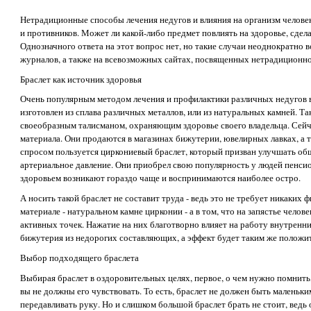
Нетрадиционные способы лечения недугов и влияния на организм человек
и противников. Может ли какой-либо предмет повлиять на здоровье, сдела
Однозначного ответа на этот вопрос нет, но такие случаи неоднократно в
журналов, а также на всевозможных сайтах, посвященных нетрадиционно
Браслет как источник здоровья
Очень популярным методом лечения и профилактики различных недугов 
изготовлен из сплава различных металлов, или из натуральных камней. Та
своеобразным талисманом, охраняющим здоровье своего владельца. Сейч
материала. Они продаются в магазинах бижутерии, ювелирных лавках, а 
спросом пользуется циркониевый браслет, который призван улучшать об
артериальное давление. Они приобрел свою популярность у людей пенсио
здоровьем возникают гораздо чаще и воспринимаются наиболее остро.
А носить такой браслет не составит труда - ведь это не требует никаких 
материале - натуральном камне цирконии - а в том, что на запястье чело
активных точек. Нажатие на них благотворно влияет на работу внутренн
бижутерия из недорогих составляющих, а эффект будет таким же положи
Выбор подходящего браслета
Выбирая браслет в оздоровительных целях, первое, о чем нужно помнить, э
вы не должны его чувствовать. То есть, браслет не должен быть маленьки
передавливать руку. Но и слишком большой браслет брать не стоит, ведь 