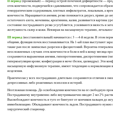
II период
(промежный) — период острой почечной дефицитности — продо
отек конечности, подвергшейся сдавливанию, что сопровождается образ
геморрагическим содержимым, плотных инфильтратов, локальным, а врем
конечности. Наращивается анемия, резко понижается диурез, прямо до ан
остаточного азота, мочевины, креатинина, калия, развивается картина ур
состояние пострадавшего резко усугубляется, усиливаются вялость и за
желтушность склер и кожи. Невзирая на насыщенную терапию, летальнос
III период
(восстановительный) начинается с 3 —4-й недели. В этом пер
общими, функция почек восстанавливается. На 1-ый план выступают зар
также ран после лампасных разрезов и фасциотомий. Вероятна генерализа
неосложненных случаях отек конечности и боли в ней к концу месяца п
сохраняются выраженная анемия, гипопротеинемия, диспротеинемия (гип
гиперкоагуляция крови; конфигурации в моче (белок, цилиндры). Эти кон
насыщенную инфузионную терапию, имеют тенденцию к нормализации в 
исцеления.
Практически у всех пострадавших длительно сохраняются отличия в эмо
депрессивных либо реактивных психозов и истерий.
Неотложная помощь. До освобождения конечности на ее свободную прок
Пострадавшему внутривенно либо внутримышечно вводят 2 мл 2% раство
Высвобождают конечность и туго ее бинтуют от кончиков пальцев до жг
иммобилизацию. Обкладывают конечность льдом. Пострадавшего нужно к
хирургический стационар.