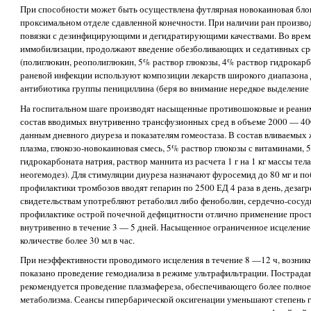
При способности может быть осуществлена футлярная новокаиновая бло
проксимальном отделе сдавленной конечности. При наличии ран произво
повязки с дезинфицирующими и дегидратирующими качествами. Во врем
иммобилизации, продолжают введение обезболивающих и седативных ср
(полиглюкин, реополиглюкин, 5% раствор глюкозы, 4% раствор гидрокарбо
раневой инфекции используют композиции лекарств широкого диапазона
антибиотика группы пенициллина (беря во внимание нередкое выделение 
На госпитальном шаге производят насыщенные противошоковые и реани
состав вводимых внутривенно трансфузионных сред в объеме 2000 — 400
данным дневного диуреза и показателям гомеостаза. В состав вливаемы
плазма, глюкозо-новокаиновая смесь, 5% раствор глюкозы с витаминами,
гидрокарбоната натрия, раствор маннита из расчета 1 г на 1 кг массы тел
неогемодез). Для стимуляции диуреза назначают фуросемид до 80 мг и поб
профилактики тромбозов вводят гепарин по 2500 ЕД 4 раза в день, дезаг
свидетельствам употребляют ретаболил либо феноболин, сердечно-сосуд
профилактике острой почечной дефицитности отлично применение проста
внутривенно в течение 3 — 5 дней. Насыщенное ограниченное исцеление
количестве более 30 мл в час.
При неэффективности проводимого исцеления в течение 8 —12 ч, возникн
показано проведение гемодиализа в режиме ультрафильтрации. Пострад
рекомендуется проведение плазмафереза, обеспечивающего более полное 
метаболизма. Сеансы гипербарической оксигенации уменьшают степень г