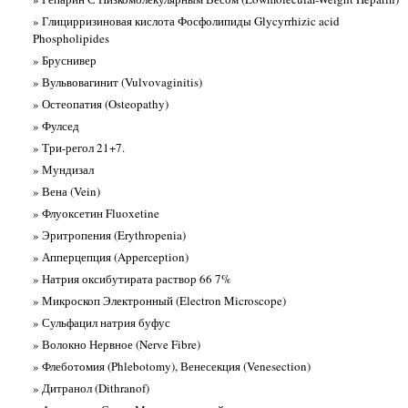
» Глицирризиновая кислота Фосфолипиды Glycyrrhizic acid
Phospholipides
» Бруснивер
» Вульвовагинит (Vulvovaginitis)
» Остеопатия (Osteopathy)
» Фулсед
» Три-регол 21+7.
» Мундизал
» Вена (Vein)
» Флуоксетин Fluoxetine
» Эритропения (Erythropenia)
» Апперцепция (Apperception)
» Натрия оксибутирата раствор 66 7%
» Микроскоп Электронный (Electron Microscope)
» Сульфацил натрия буфус
» Волокно Нервное (Nerve Fibre)
» Флеботомия (Phlebotomy), Венесекция (Venesection)
» Дитранол (Dithranof)