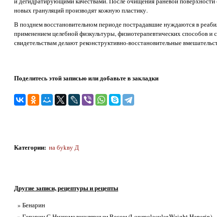
и дегидратирующими качествами. После очищения раневой поверхности 
новых грануляций производят кожную пластику.
В позднем восстановительном периоде пострадавшие нуждаются в реаби
применением целебной физкультуры, физиотерапевтических способов и с
свидетельствам делают реконструктивно-восстановительные вмешательст
Поделитесь этой записью или добавьте в закладки
Категории
:
на буkву Д
Другие записи, рецептуры и рецепты
» Бенарин
» Гепарин С Низкомолекулярным Весом (Lowmolecular-Weight Heparin)