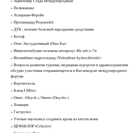
» Ацикловир Стада Международный
» Полижинакс
» Аспаркам-Ферейн
» Пропанидид Propanidid
» ДУБ : лечение болезней народными средствами
» Кетоф
» Отит Экссудативный (Glue Ear)
» Иммуноглобулин человека антирезус Rh sub o /?n
» Иохимбина гидрохлорид (Yohimbine hydrochloride).
» Вопросы развития туризма, медицины курортов и здравоохранения
обсудят участники открывающегося в Кисловодске международного
форума
» Вертигохель.
» Клещ I (Mite)
» Оних- (Onych-), Онихо (Onycho-)
» Хемацин
» Гастрозол
» Ученые научились создавать кровь из клеток кожи
» ЦЕФАКЛОР (Cefaclor)
» Бронхалис-Хель