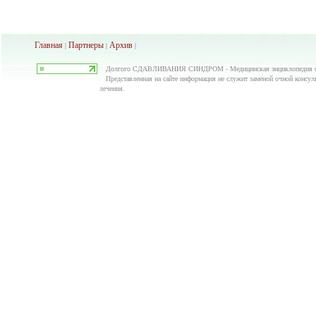
Главная
Партнеры
Архив
|
|
|
Долгого СДАВЛИВАНИЯ СИНДРОМ - Медицинская энциклопедия о
Представленная на сайте информация не служит заменой очной консуль
лечения.