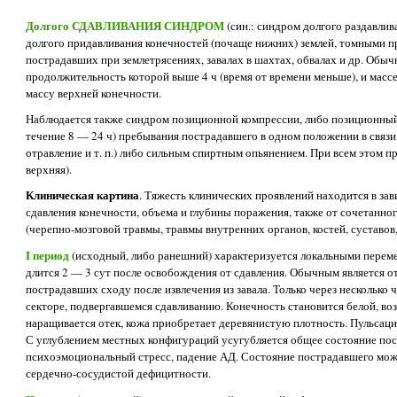
Долгого СДАВЛИВАНИЯ СИНДРОМ
(син.: синдром долгого раздавлив
долгого придавливания конечностей (почаще нижних) землей, томными пр
пострадавших при землетрясениях, завалах в шахтах, обвалах и др. Обыч
продолжительность которой выше 4 ч (время от времени меньше), и мас
массу верхней конечности.
Наблюдается также синдром позиционной компрессии, либо позиционный 
течение 8 — 24 ч) пребывания пострадавшего в одном положении в связи
отравление и т. п.) либо сильным спиртным опьянением. При всем этом п
верхняя).
Клиническая картина
. Тяжесть клинических проявлений находится в зав
сдавления конечности, объема и глубины поражения, также от сочетанно
(черепно-мозговой травмы, травмы внутренних органов, костей, суставов, 
I период
(исходный, либо ранешний) характеризуется локальными переме
длится 2 — 3 сут после освобождения от сдавления. Обычным является 
пострадавших сходу после извлечения из завала. Только через несколько
секторе, подвергавшемся сдавливанию. Конечность становится белой, воз
наращивается отек, кожа приобретает деревянистую плотность. Пульсаци
С углублением местных конфигураций усугубляется общее состояние по
психоэмоциональный стресс, падение АД. Состояние пострадавшего мож
сердечно-сосудистой дефицитности.