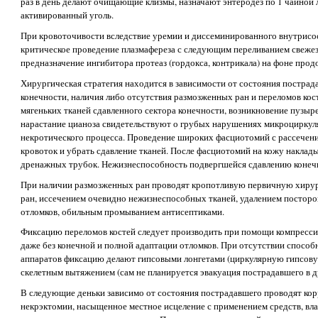
раз в день делают очищающие клизмы, назначают энтеродез по 1 чайной ло
активированный уголь.
При кровоточивости вследствие уремии и диссеминированного внутрисо
критическое проведение плазмафереза с следующим переливанием свеже
предназначение ингибитора протеаз (гордокса, контрикала) на фоне про
Хирургическая стратегия находится в зависимости от состояния постра
конечности, наличия либо отсутствия размозженных ран и переломов ко
мягеньких тканей сдавленного сектора конечности, возникновение пузыр
нарастание цианоза свидетельствуют о грубых нарушениях микроциркул
некротического процесса. Проведение широких фасциотомий с рассечен
кровоток и убрать сдавление тканей. После фасциотомий на кожу накла
дренажных трубок. Нежизнеспособность подвергшейся сдавлению конечно
При наличии размозженных ран проводят кропотливую первичную хиру
ран, иссечением очевидно нежизнеспособных тканей, удалением постор
отломков, обильным промыванием антисептиками.
Фиксацию переломов костей следует производить при помощи компресс
даже без конечной и полной адаптации отломков. При отсутствии способ
аппаратов фиксацию делают гипсовыми лонгетами (циркулярную гипсовую
скелетным вытяжением (сам не планируется эвакуация пострадавшего в д
В следующие деньки зависимо от состояния пострадавшего проводят кор
некрэктомии, насыщенное местное исцеление с применением средств,