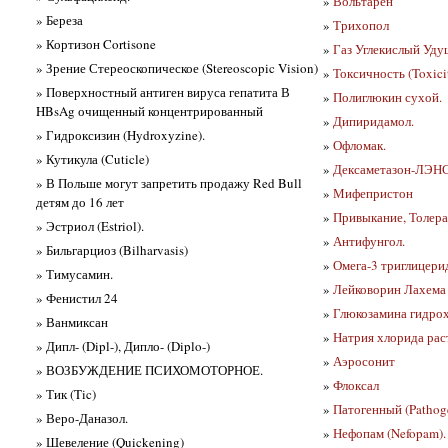
»
Вольтарен
» Бeреза
»
Трихопол
» Кортизон Cortisone
»
Газ Углекислый Уд
» Зрение Стереоскопическое (Stereoscopic Vision)
»
Токсичность (Toxici
» Поверхностный антиген вируса гепатита В
»
Полиглюкин сухой.
HBsAg очищенный концентрированный
»
Дипиридамол.
» Гидроксизин (Hydroxyzine).
»
Офломак.
» Кутикула (Cuticle)
»
Дексаметазон-ЛЭН
» В Польше могут запретить продажу Red Bull
»
Мифепристон
детям до 16 лет
»
Привыкание, Толера
» Эстриол (Estriol).
»
Антифунгол.
» Бильгарциоз (Bilharvasis)
»
Омега-3 триглицер
» Тимусамин.
»
Лейковорин Лахема
» Фенистил 24
»
Глюкозамина гидро
» Ванмиксан
»
Натрия хлорида рас
» Дипл- (Dipl-), Дипло- (Diplo-)
»
Аэросонит
» ВОЗБУЖДЕНИЕ ПСИХОМОТОРНОЕ.
»
Флоксал
» Тик (Tic)
»
Патогенный (Pathog
» Веро-Даназол.
»
Нефопам (Nefopam).
» Шевеление (Quickening)