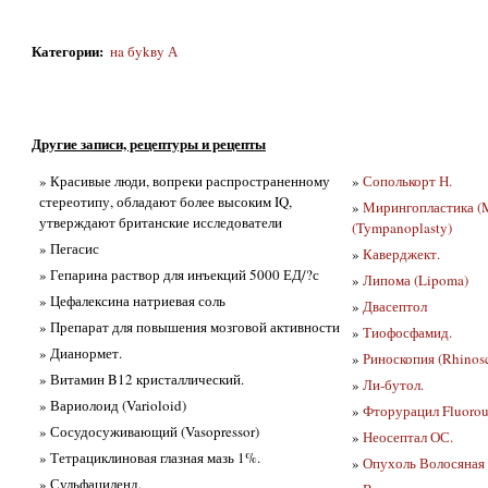
Категории
:
нa бykвy А
Другие записи, рецептуры и рецепты
» Красивые люди, вопреки распространенному
»
Сополькорт Н.
стереотипу, обладают более высоким IQ,
»
Мирингопластика (M
утверждают британские исследователи
(Tympanoplasty)
» Пегасис
»
Каверджект.
» Гепарина раствор для инъекций 5000 ЕД/?с
»
Липома (Lipoma)
» Цефалексина натриевая соль
»
Двасептол
» Препарат для повышения мозговой активности
»
Тиофосфамид.
» Дианормет.
»
Риноскопия (Rhinos
» Витамин B12 кристаллический.
»
Ли-бутол.
» Вариолоид (Varioloid)
»
Фторурацил Fluorou
» Сосудосуживающий (Vasopressor)
»
Неосептал ОС.
» Тетрациклиновая глазная мазь 1%.
»
Опухоль Волосяная (
» Сульфациленд.