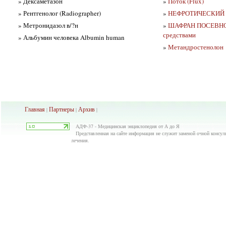
» Дексаметазон
»
Поток (Flux)
» Рентгенолог (Radiographer)
»
НЕФРОТИЧЕСКИЙ
» Метронидазол в/?н
»
ШАФРАН ПОСЕВНОЙ 
средствами
» Альбумин человека Albumin human
»
Метандростенолон
Главная
Партнеры
Архив
|
|
|
АДФ-37 - Медицинская энциклопедия от А до Я
Представленная на сайте информация не служит заменой очной консуль
лечения.