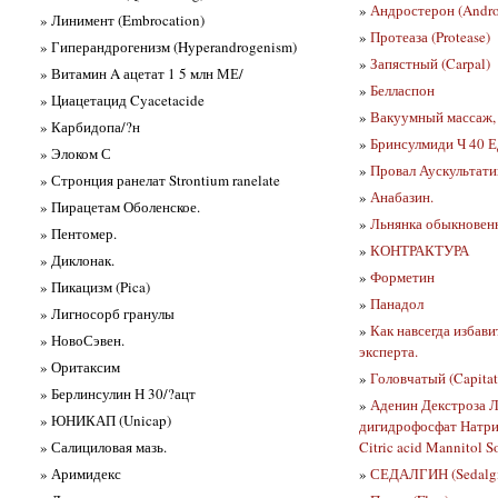
»
Андростерон (Andro
» Линимент (Embrocation)
»
Протеаза (Protease)
» Гиперандрогенизм (Hyperandrogenism)
»
Запястный (Carpal)
» Витамин A ацетат 1 5 млн МЕ/
»
Белласпон
» Циацетацид Cyacetacide
»
Вакуумный массаж, 
» Карбидопа/?н
»
Бринсулмиди Ч 40 Е
» Элоком С
»
Провал Аускультати
» Стронция ранелат Strontium ranelate
»
Анабазин.
» Пирацетам Оболенское.
»
Льнянка обыкновен
» Пентомер.
»
КОНТРАКТУРА
» Диклонак.
»
Форметин
» Пикацизм (Pica)
»
Панадол
» Лигносорб гранулы
»
Как навсегда избави
» НовоСэвен.
эксперта.
» Оритаксим
»
Головчатый (Capitat
» Берлинсулин Н 30/?ацт
»
Аденин Декстроза 
» ЮНИКАП (Unicap)
дигидрофосфат Натрия
» Салициловая мазь.
Citric acid Mannitol 
» Аримидекс
»
СЕДАЛГИН (Sedalg