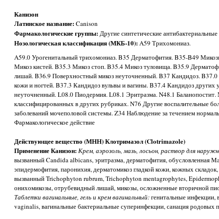
Канизон
Латинское название:
Canison
Фармакологические группы:
Другие синтетические антибактериальные 
Нозологическая классификация (МКБ-10):
A59 Трихомониаз.
A59.0 Урогенитальный трихомониаз. B35 Дерматофития. B35-B49 Микозы
Микоз кистей. B35.3 Микоз стоп. B35.4 Микоз туловища. B35.9 Дермато
лишай. B36.9 Поверхностный микоз неуточненный. B37 Кандидоз. B37.0
кожи и ногтей. B37.3 Кандидоз вульвы и вагины. B37.4 Кандидоз других
неуточненный. L08.0 Пиодермия. L08.1 Эритразма. N48.1 Баланопостит. 
классифицированных в других рубриках. N76 Другие воспалительные бол
заболеваний мочеполовой системы. Z34 Наблюдение за течением нормал
Фармакологическое действие
Действующее вещество (МНН) Клотримазол (Clotrimazole)
Применение Канизон:
Крем, аэрозоль, мазь, лосьон, раствор для наруж
вызванный Candida albicans, эритразма, дерматофития, обусловленная Mal
эпидермофития, паронихия, дерматомикоз гладкой кожи, кожных складок, 
вызванный Trichophyton rubrum, Trichophyton mentagrophytes, Epidermoph
онихомикозы, отрубевидный лишай, микозы, осложненные вторичной пи
Таблетки вагинальные, гель и крем вагинальный:
генитальные инфекции, 
vaginalis, вагинальные бактериальные суперинфекции, санация родовых 