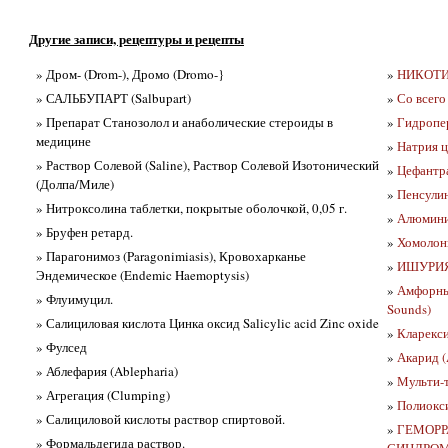
Другие записи, рецептуры и рецепты
» Дром- (Drom-), Дромо (Dromo-}
»
НИКОТИН
» САЛЬБУПАРТ (Salbupart)
»
Со всего
» Препарат Станозолол и анаболические стероиды в
»
Гидропе
медицине
»
Натрия ц
» Раствор Солевой (Saline), Раствор Солевой Изотонический
»
Цефантр
(Долпа/Миле)
»
Пенсулин
» Нитроксолина таблетки, покрытые оболочкой, 0,05 г.
»
Алюмини
» Бруфен ретард.
»
Хомолон
» Парагонимоз (Paragonimiasis), Кровохарканье
»
ИШУРИ
Эндемическое (Endemic Haemoptysis)
»
Амфорны
» Флуимуцил.
Sounds)
» Салициловая кислота Цинка оксид Salicylic acid Zinc oxide
»
Кларекс
» Фулсед
»
Акарид (
» Аблефария (Ablepharia)
»
Мульти-т
» Агрегация (Clumping)
»
Полиокс
» Салициловой кислоты раствор спиртовой.
»
ГЕМОРР
» Формальдегида раствор.
СИНДРО