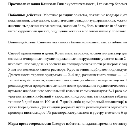
Противопоказания Канизон:
Гиперчувствительность, I триместр береме
Побочные действия:
Местные реакции: эритема, появление волдырей, о
покалывания, шелушение, аллергические реакции (зуд, крапивница, жжен
жжение, выделения из влагалища, головная боль, боль в животе (в област
интеркуррентный цистит, ощущение жжения в половом члене у полового п
Взаимодействие:
Снижает активность (взаимно) полиеновых антибиотико
Способ применения и дозы:
Крем, мазь, аэрозоль, лосьон или раствор д
слоем на очищенные и сухие пораженные и окружающие участки кожи 2 ра
втирают. Разовая доза из расчета на площадь поверхности размером с ла
5 мм или несколько капель раствора. Курс лечения подбирают индивидуа
Длительность терапии эритразмы — 2–4 нед, разноцветного лишая — 1–
теплой водой с мылом, тщательно вытирают, особенно между пальцами. 
рекомендуется продолжить лечение после достижения терапевтического 
вульвите или баланите вагинальный гель или крем используют 2–3 раза в 
урогенитальных инфекций у взрослых и подростков: вагинальные таблетки
течение 3 дней или по 100 мг 6–7 дней), либо крем (полный аппликатор) в
сутки (перед сном). Для санации родовых путей рекомендуется однократ
проводят инстилляцию 1% раствора клотримазола в уретру в течение 6 д
Меры предосторожности:
Следует избегать попадания крема на слизист