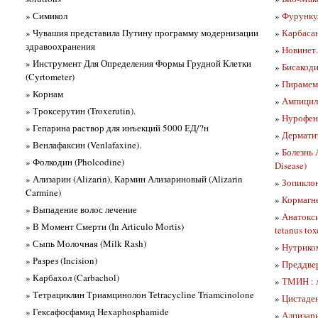
» Симикол
»
Фурункул
» Чувашия представила Путину программу модернизации
»
Карбаса
здравоохранения
»
Новинет.
» Инструмент Для Определения Формы Грудной Клетки
»
Бисакоди
(Cyrtometer)
»
Пирамем
» Корнам
»
Ампицилл
» Троксерутин (Troxerutin).
»
Нурофен
» Гепарина раствор для инъекций 5000 ЕД/?н
»
Дерматит
» Венлафаксин (Venlafaxine).
»
Болезнь 
» Фолкодин (Pholcodine)
Disease)
» Ализарин (Alizarin), Кармин Ализариновый (Alizarin
»
Зопиклон
Carmine)
»
Кормагн
» Выпадение волос лечение
»
Анатокси
» В Момент Смерти (In Articulo Mortis)
tetanus to
» Сыпь Молочная (Milk Rash)
»
Нутрико
» Разрез (Incision)
»
Преддвер
» Карбахол (Carbachol)
»
ТМИН : 
» Тетрациклин Триамцинолон Tetracycline Triamcinolone
»
Цистаде
» Гексафосфамид Hexaphosphamide
»
Алпизари