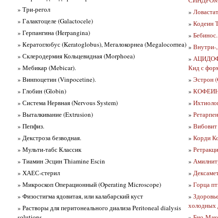
» Три-регол
»
Ловастат
» Галактоцеле (Galactocele)
»
Кодеин Т
» Герпангина (Herpangina)
»
Бебинос.
» Кератоглобус (Keratoglobus), Мегалокорнеа (Megalocorпеа)
»
Внутри-, 
» Склеродермия Кольцевидная (Morphoea)
»
АЦИДО
» Мебикар (Mebicar).
Кид с фор
» Винпоцетин (Vinpocetine).
»
Эстрон (
» Глобин (Globin)
»
КОФЕИН 
» Система Нервная (Nervous System)
»
Ихтиолов
» Выталкивание (Extrusion)
»
Ретарпен
» Пепфиз.
»
Вибовит 
» Декстроза безводная.
»
Корди К
» Мульти-табс Классик
»
Ретракци
» Тиамин Эсцин Thiamine Escin
»
Амилнитр
» ХАЕС-стерил
»
Дексамет
» Микроскоп Операционный (Operating Microscope)
»
Горца пт
» Физостигма ядовитая, или калабарский куст
»
Здоровье
холодных
» Растворы для перитонеального диализа Peritoneal dialysis
solutions
»
Био-Мак