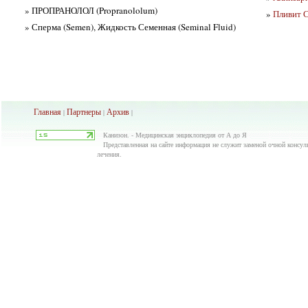
» ПРОПРАНОЛОЛ (Propranololum)
»
Пливит С
» Сперма (Semen), Жидкость Семенная (Seminal Fluid)
Главная
Партнеры
Архив
|
|
|
Канизон. - Медицинская энциклопедия от А до Я
Представленная на сайте информация не служит заменой очной консуль
лечения.