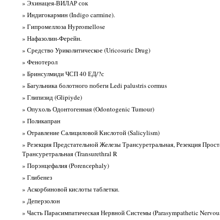
» Эхинацея-ВИЛАР сок
» Индигокармин (Indigo carmine).
» Гипромеллоза Hypromellose
» Нафазолин-Ферейн.
» Средство Уриколитическое (Uricosuric Drug)
» Фенотерол
» Бринсулмиди ЧСП 40 ЕД/?с
» Багульника болотного побеги Ledi palustris cormus
» Глипизид (Glipiyde)
» Опухоль Одонтогенная (Odontogenic Tumour)
» Поликапран
» Отравление Салициловой Кислотой (Salicylism)
» Резекция Предстательной Железы Трансуретральная, Резекция Прос
Трансуретральная (Transurethral R
» Порэнцефалия (Porenсеphaly)
» Глибенез
» Аскорбиновой кислоты таблетки.
» Деперзолон
» Часть Парасимпатическая Нервной Системы (Parasympathetic Nervou