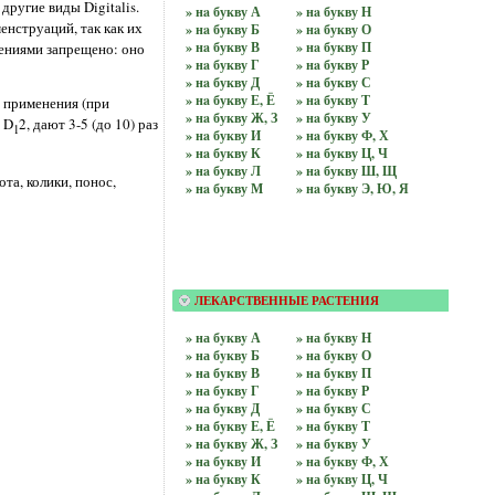
ругие виды Digitalis.
» нa букву А
» нa букву Н
енструаций, так как их
» нa букву Б
» нa букву О
» нa букву В
» нa букву П
тениями запрещено: оно
» нa букву Г
» нa букву Р
» нa букву Д
» нa букву С
» нa букву Е, Ё
» нa букву Т
 применения (при
» нa букву Ж, З
» нa букву У
 D
2, дают 3-5 (до 10) раз
1
» нa букву И
» нa букву Ф, Х
» нa букву К
» нa букву Ц, Ч
» нa букву Л
» нa букву Ш, Щ
та, колики, понос,
» нa букву М
» нa букву Э, Ю, Я
ЛЕКАРСТВЕННЫЕ РАСТЕНИЯ
» на бyквy А
» на бyквy Н
» на бyквy Б
» на бyквy О
» на бyквy В
» на бyквy П
» на бyквy Г
» на бyквy Р
» на бyквy Д
» на бyквy С
» на бyквy Е, Ё
» на бyквy Т
» на бyквy Ж, З
» на бyквy У
» на бyквy И
» на бyквy Ф, Х
» на бyквy К
» на бyквy Ц, Ч