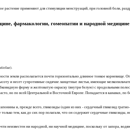
нное растение применяют для стимуляции менструаций, при головной боли, раз
цине, фармакологии, гомеопатии и народной медицине
tiolae).
ности земли располагается почти горизонтально длинное тонкое корневище. От
высоту и несет супротивные сидячие ланцетные листья, имеющие мелкопильчат
убковидную форму и желтоватую окраску (внутри белую) с продольными полоск
часто, но по всей Центральной и Восточной Европе. Попадается в канавах, по 
апонины и, прежде всего, гликозиды (один из них - сердечный гликозид гратио-
олько тем, как до сих пор полагали, что он содержит сердечные гликозиды, но 
ти неизвестен ни народной, ни научной медицине, поскольку от запора, водян