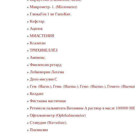
»
Микрометр- 1. (Micrometer)
»
ГлюкаГен 1 мг ГипоКит.
»
Кефстар.
»
Ацилок
»
МИАСТЕНИЯ
»
Ксалатан
»
ТРИХИНЕЛЛЁЗ
»
Ампиокс.
»
Финлепсин ретард
»
Лейковорин Лахема
»
Депо-инсулин С
»
Гем- (Haem-), Гема- (Haema-), Гемо- (Haemo-), Гемато- (Haemat 
»
Колдакт
»
Фисташка мастичная
»
Ретинола пальмитата Витамина A раствор в масле 100000 МЕ
»
Офтальмометр (Ophthalmometer)
»
Ставудин (Stavudine).
»
Плазмалин