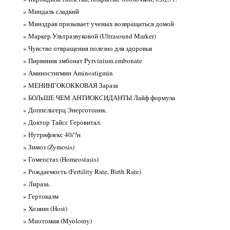
» Миндаль сладкий
» Минздрав призывает ученых возвращаться домой
» Маркер Ультразвуковой (Ultrasound Marker)
» Чувство отвращения полезно для здоровья
» Пирвиния эмбонат Pyrvinium embonate
» Аминостигмин Aminostigmin
» МЕНИНГОКОККОВАЯ Зараза
» БОЛьШЕ ЧЕМ АНТИОКСИДАНТЫ Лайф формула
» Доппельгерц Энерготоник.
» Доктор Тайсс Геровитал.
» Нутрифлекс 40/?н
» Зимоз (Zymosis)
» Гомеостаз (Homeostasis)
» Рождаемость (Fertility Rate, Birth Rate)
» Лираза.
» Гертокалм
» Хозяин (Host)
» Миотомия (Myolomy)