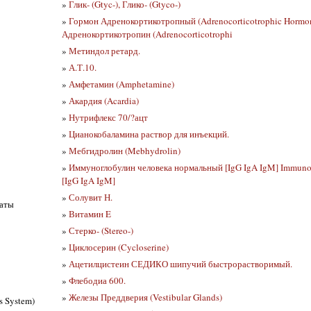
»
Глик- (Gtyc-), Глико- (Gtyco-)
»
Гормон Адренокортикотропный (Adrenocorticotrophic Hormon
Адренокортикотропин (Adrenocorticotrophi
»
Метиндол ретард.
»
А.Т.10.
»
Амфетамин (Amphetamine)
»
Акардия (Acardia)
»
Нутрифлекс 70/?ацт
»
Цианокобаламина раствор для инъекций.
»
Мебгидролин (Mebhydrolin)
»
Иммуноглобулин человека нормальный [IgG IgA IgM] Immuno
[IgG IgA IgM]
»
Солувит Н.
таты
»
Витамин E
»
Стерко- (Stereo-)
»
Циклосерин (Cycloserine)
»
Ацетилцистеин СЕДИКО шипучий быстрорастворимый.
»
Флебодиа 600.
»
Железы Преддверия (Vestibular Glands)
s System)