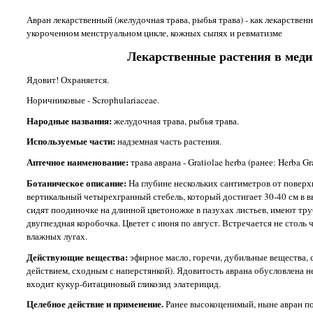
Авран лекарственный (желудочная трава, рыбья трава) - как лекарстве
укороченном менструальном цикле, кожных сыпях и ревматизме
Лекарственные растения в меди
Ядовит! Охраняется.
Норичниковые - Scrophulariaceae.
Народные названия:
желудочная трава, рыбья трава.
Используемые части:
надземная часть растения.
Аптечное наименование:
трава аврана - Gratiolae herba (ранее: Herba Gra
Ботаническое описание:
На глубине нескольких сантиметров от поверх
вертикальный четырехгранный стебель, который достигает 30-40 см в 
сидят поодиночке на длинной цветоножке в пазухах листьев, имеют тр
двугнездная коробочка. Цветет с июня по август. Встречается не столь 
влажных лугах.
Действующие вещества:
эфирное масло, горечи, дубильные вещества, с
действием, сходным с наперстянкой). Ядовитость аврана обусловлена не т
входит кукур-битациновый гликозид элатерицид.
Целебное действие и применение.
Ранее высокоценимый, ныне авран поч