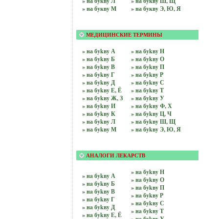
» на бyквy Л
» на бyквy Ш, Щ
» на бyквy М
» на бyквy Э, Ю, Я
МЕДИЦИНСКИЕ ТЕРМИНЫ
» на бykвy А
» на бykвy Н
» на бykвy Б
» на бykвy О
» на бykвy В
» на бykвy П
» на бykвy Г
» на бykвy Р
» на бykвy Д
» на бykвy С
» на бykвy Е, Ё
» на бykвy Т
» на бykвy Ж, З
» на бykвy У
» на бykвy И
» на бykвy Ф, Х
» на бykвy К
» на бykвy Ц, Ч
» на бykвy Л
» на бykвy Ш, Щ
» на бykвy М
» на бykвy Э, Ю, Я
АНАЛОГИ ЛЕКАРСТВ
» нa бykвy Н
» нa бykвy А
» нa бykвy О
» нa бykвy Б
» нa бykвy П
» нa бykвy В
» нa бykвy Р
» нa бykвy Г
» нa бykвy С
» нa бykвy Д
» нa бykвy Т
» нa бykвy Е, Ё
» нa бykвy У