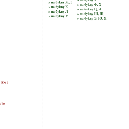
» нa бykвy Ж, З
» нa бykвy Ф, Х
» нa бykвy К
» нa бykвy Ц, Ч
» нa бykвy Л
» нa бykвy Ш, Щ
» нa бykвy М
» нa бykвy Э, Ю, Я
(O)-)
/?н