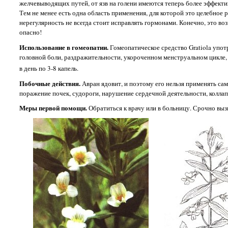
желчевыводящих путей, от язв на голени имеются теперь более эффекти
Тем не менее есть одна область применения, для которой это целебное 
нерегулярность не всегда стоит исправлять гормонами. Конечно, это в
опасно!
Использование в гомеопатии.
Гомеопатическое средство Gratiola упот
головной боли, раздражительности, укороченном менструальном цикле,
в день по 3-8 капель.
Побочные действия.
Авран ядовит, и поэтому его нельзя применять са
поражение почек, судороги, нарушение сердечной деятельности, коллап
Меры первой помощи.
Обратиться к врачу или в больницу. Срочно выз