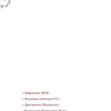
»
Цефазолин-АКОС
»
Фурагина таблетки 0 05 г
»
Диосмектит (Diosmectit).
»
Кармустин (Carmustine, Bcnu)