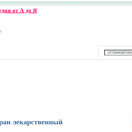
дия от А до Я
к
ран лекарственный