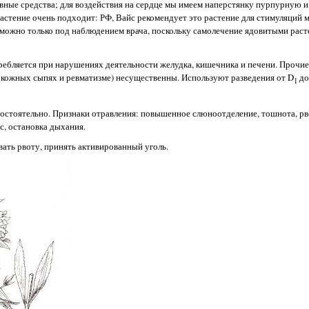
вные средства; для воздействия на сердце мы имеем наперстянку пурпурную и д
растение очень подходит: РФ, Вайс рекомендует это растение для стимуляций м
озможно только под наблюдением врача, поскольку самолечение ядовитыми рас
ребляется при нарушениях деятельности желудка, кишечника и печени. Прочие
 кожных сыпях и ревматизме) несущественны. Используют разведения от D
до
1
мостоятельно. Признаки отравления: повышенное слюноотделение, тошнота, рво
с, остановка дыхания.
вать рвоту, принять активированный уголь.