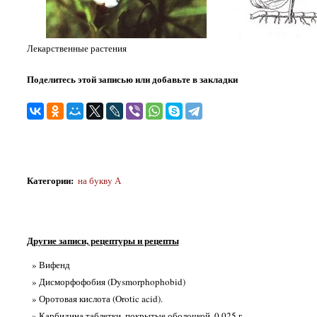
Лекарственные растения
Поделитесь этой записью или добавьте в закладки
Категории
:
на бyквy А
Другие записи, рецептуры и рецепты
» Вифенд
» Дисморфофобия (Dysmorphophobid)
» Оротовая кислота (Orotic acid).
» Карбидина таблетки, покрытые оболочкой, 0,025 г.