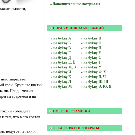
» Дополнительные материалы
дражительности,
СПРАВОЧНИК ЗАБОЛЕВАНИЙ
» на буkву А
» на буkву Н
» на буkву Б
» на буkву О
» на буkву В
» на буkву П
» на буkву Г
» на буkву Р
» на буkву Д
» на буkву С
» на буkву Е, Ё
» на буkву Т
» на буkву Ж, З
» на буkву У
» на буkву И
» на буkву Ф, Х
» на буkву К
» на буkву Ц, Ч
 него вырастает
» на буkву Л
» на буkву Ш, Щ
ый край. Крупные цветки
» на буkву М
» на буkву Э, Ю, Я
ами. Плод - мелкая
берегам водоемов и на
токсин - обладает
ПОЛЕЗНЫЕ ЗАМЕТКИ
и тем, что в его состав
ЛЕКАРСТВА И ПРЕПАРАТЫ
ки, недугов печени и