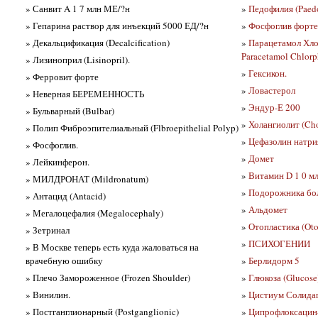
» Санвит A 1 7 млн МЕ/?н
»
Педофилия (Paedo
» Гепарина раствор для инъекций 5000 ЕД/?н
»
Фосфоглив форте
» Декальцификация (Decalcification)
»
Парацетамол Хло
Paracetamol Chlorp
» Лизиноприл (Lisinopril).
»
Гексикон.
» Ферровит форте
»
Ловастерол
» Неверная БЕРЕМЕННОСТЬ
»
Эндур-Е 200
» Бульварный (Bulbar)
»
Холангиолит (Cho
» Полип Фиброэпителиальный (Flbroepithelial Polyp)
»
Цефазолин натри
» Фосфоглив.
»
Домет
» Лейкинферон.
»
Витамин D 1 0 м
» МИЛДРОНАТ (Mildronatum)
»
Подорожника боль
» Антацид (Antacid)
»
Альдомет
» Мегалоцефалия (Megalocephaly)
»
Отопластика (Otop
» Зетринал
»
ПСИХОГЕНИИ
» В Москве теперь есть куда жаловаться на
врачебную ошибку
»
Берлидорм 5
» Плечо Замороженное (Frozen Shoulder)
»
Глюкоза (Glucose)
» Винилин.
»
Цистиум Солидаг
» Постганглионарный (Postganglionic)
»
Ципрофлоксацин