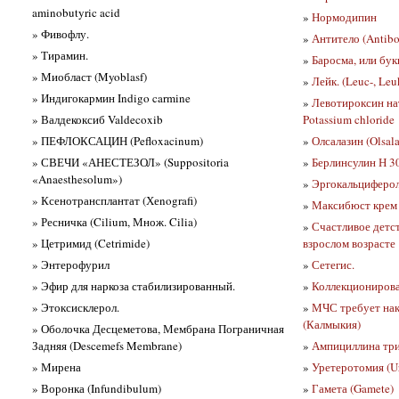
aminobutyric acid
»
Нормодипин
» Фивофлу.
»
Антитело (Antib
» Тирамин.
»
Баросма, или бук
» Миобласт (Myoblasf)
»
Лейк. (Leuc-, Leu
» Индигокармин Indigo carmine
»
Левотироксин на
» Валдекоксиб Valdecoxib
Potassium chloride
» ПЕФЛОКСАЦИН (Pefloxacinum)
»
Олсалазин (Olsal
» СВЕЧИ «АНЕСТЕЗОЛ» (Suppositoria
»
Берлинсулин Н 3
«Anaesthesolum»)
»
Эргокальциферол 
» Ксенотрансплантат (Хеnografi)
»
Максибюст крем
» Ресничка (Cilium, Множ. Cilia)
»
Счастливое детс
» Цетримид (Cetrimide)
взрослом возрасте
» Энтерофурил
»
Сетегис.
» Эфир для наркоза стабилизированный.
»
Коллекционирова
» Этоксисклерол.
»
МЧС требует нак
(Калмыкия)
» Оболочка Десцеметова, Мембрана Пограничная
Задняя (Descemefs Membrane)
»
Ампициллина триг
» Мирена
»
Уретеротомия (U
» Воронка (Infundibulum)
»
Гамета (Gamete)