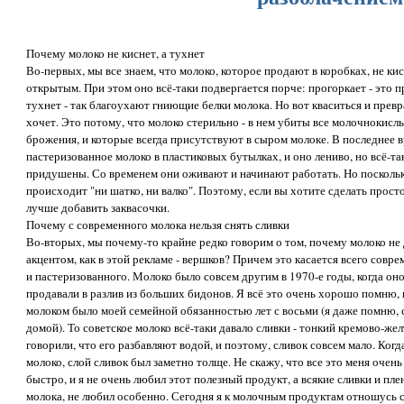
Почему молоко не киснет, а тухнет
Во-первых, мы все знаем, что молоко, которое продают в коробках, не ки
открытым. При этом оно всё-таки подвергается порче: прогоркает - это 
тухнет - так благоухают гниющие белки молока. Но вот кваситься и прев
хочет. Это потому, что молоко стерильно - в нем убиты все молочнокисл
брожения, и которые всегда присутствуют в сыром молоке. В последнее в
пастеризованное молоко в пластиковых бутылках, и оно лениво, но всё-так
придушены. Со временем они оживают и начинают работать. Но поскольк
происходит "ни шатко, ни валко". Поэтому, если вы хотите сделать прос
лучше добавить заквасочки.
Почему с современного молока нельзя снять сливки
Во-вторых, мы почему-то крайне редко говорим о том, почему молоко не 
акцентом, как в этой рекламе - вершков? Причем это касается всего совре
и пастеризованного. Молоко было совсем другим в 1970-е годы, когда оно с
продавали в разлив из больших бидонов. Я всё это очень хорошо помню, 
молоком было моей семейной обязанностью лет с восьми (я даже помню, ск
домой). То советское молоко всё-таки давало сливки - тонкий кремово-же
говорили, что его разбавляют водой, и поэтому, сливок совсем мало. Ког
молоко, слой сливок был заметно толще. Не скажу, что все это меня очен
быстро, и я не очень любил этот полезный продукт, а всякие сливки и пл
молока, не любил особенно. Сегодня я к молочным продуктам отношусь 