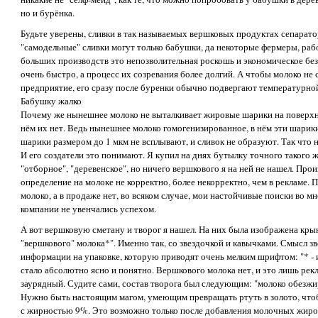
но и бурёнка.
Будьте уверены, сливки в так называемых вершковых продуктах сепарато
"самодельные" сливки могут только бабушки, да некоторые фермеры, ра
больших производств это непозволительная роскошь и экономическое бе
очень быстро, а процесс их созревания более долгий. А чтобы молоко не с
предприятие, его сразу после буренки обычно подвергают температурной
Бабушку жалко
Почему же нынешнее молоко не выталкивает жировые шарики на поверхно
нём их нет. Ведь нынешнее молоко гомогенизированное, в нём эти шарик
шарики размером до 1 мкм не всплывают, и сливок не образуют. Так что 
И его создатели это понимают. Я купил на днях бутылку точного такого ж
"отборное", "деревенское", но ничего вершкового я на ней не нашел. Про
определение на молоке не корректно, более некорректно, чем в рекламе. П
молоко, а в продаже нет, во всяком случае, мои настойчивые поиски во м
компании не увенчались успехом.
А вот вершковую сметану и творог я нашел. На них была изображена кры
"вершкового" молока*". Именно так, со звездочкой и кавычками. Смысл з
информации на упаковке, которую приводят очень мелким шрифтом: "* - и
стало абсолютно ясно и понятно. Вершкового молока нет, и это лишь рек
заурядный. Судите сами, состав творога был следующим: "молоко обезжир
Нужно быть настоящим магом, умеющим превращать ртуть в золото, чтоб
с жирностью 9%. Это возможно только после добавления молочных жиров 