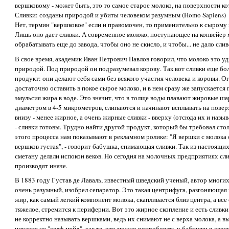
вершковому - может быть, это то самое старое молоко, на поверхности к
Сливки: созданы природой и убиты человеком разумным (Homo Sapiens)
Нет, термин "вершковое" если и правомочен, то применительно к сырому 
Лишь оно дает сливки. А современное молоко, поступающее на конвейер 
обрабатывать еще до завода, чтобы оно не скисло, и чтобы... не дало сли
В свое время, академик Иван Петрович Павлов говорил, что молоко это 
природой. Под природой он подразумевал корову. Так вот сливки еще б
продукт: они делают себя сами без всякого участия человека и коровы. О
достаточно оставить в покое сырое молоко, и в нем сразу же запускается
эмульсия жира в воде. Это значит, что в толще воды плавают жировые ша
диаметром в 4-5 микрометров, слипаются и начинают всплывать на поверх
внизу - менее жирное, а очень жирные сливки - вверху (отсюда их и назы
- сливки готовы. Трудно найти другой продукт, который бы требовал сто
этого процесса нам показывают в рекламном ролике: "Я вершки с молока 
вершков густая", - говорит бабушка, снимающая сливки. Так из настоящи
сметану делали испокон веков. Но сегодня на молочных предприятиях сли
производят иначе.
В 1883 году Густав де Лаваль, известный шведский ученый, автор многих 
очень разумный, изобрел сепаратор. Это такая центрифуга, разгоняющая 
жир, как самый легкий компонент молока, скапливается близ центра, а все 
тяжелое, стремится к периферии. Вот это жирное скопление и есть сливк
не корректно называть вершками, ведь их снимают не с верха молока, а в
никакие не "селф-мейд", как те, что можно попробовать у бабушки в дерев