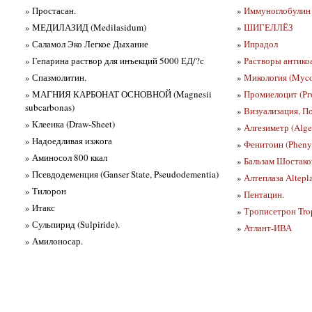
» Простасан.
»
Иммуноглобулин ч
» МЕДИЛАЗИД (Medilasidum)
»
ШИГЕЛЛЁЗ
» Саламол Эко Легкое Дыхание
»
Ипрадол
» Гепарина раствор для инъекций 5000 ЕД/?с
»
Растворы антико
» Спазмолитин.
»
Микология (Myco
» МАГНИЯ КАРБОНАТ ОСНОВНОЙ (Magnesii
»
Промиелоцит (Рг
subcarbonas)
»
Визуализация, П
» Клеенка (Draw-Sheet)
»
Алгезиметр (Alge
» Надоедливая изжога
»
Фенитоин (Pheny
» Аминосол 800 ккал
»
Бальзам Шостако
» Псевдодеменция (Ganser State, Pseudodementia)
»
Алтеплаза Altepl
» Тилорон
»
Пентацин.
» Итакс
»
Трописетрон Trop
» Сульпирид (Sulpiride).
»
Атлант-ИВА
» Амилоносар.