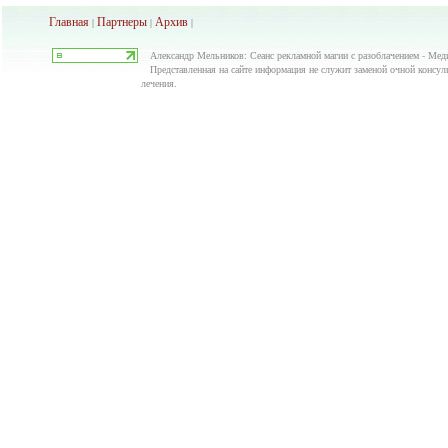
Главная
Партнеры
Архив
|
|
|
Александр Мельников: Сеанс рекламной магии с разоблачением - Мед
Представленная на сайте информация не служит заменой очной консуль
лечения.