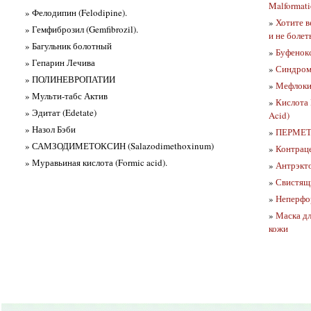
Malformati
» Фелодипин (Felodipine).
»
Хотите в
» Гемфиброзил (Gemfibrozil).
и не болет
» Багульник болотный
»
Буфенок
» Гепарин Лечива
»
Синдром 
» ПОЛИНЕВРОПАТИИ
»
Мефлокин
» Мульти-табс Актив
»
Кислота 
» Эдитат (Edetate)
Acid)
» Назол Бэби
»
ПЕРМЕТР
» САМЗОДИМЕТОКСИН (Salazodimethoxinum)
»
Контраце
» Муравьиная кислота (Formic acid).
»
Антрэкто
»
Свистящи
»
Неперфор
»
Маска дл
кожи