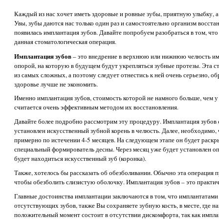
Каждый из нас хочет иметь здоровые и ровные зубы, приятную улыбку, а
Увы, зубы даются нас только один раз и самостоятельно организм восста
появилась имплантация зубов. Давайте попробуем разобраться в том, что 
данная стоматологическая операция.
Имплантация зубов
– это внедрение в верхнюю или нижнюю челюсть имп
опорой, на которую в будущем будут укрепляться зубные протезы. Эта с
из самых сложных, а поэтому следует отнестись к ней очень серьезно, о
здоровье лучше не экономить.
Именно имплантация зубов, стоимость которой не намного больше, чем у
считается очень эффективным методом их восстановления.
Давайте более подробно рассмотрим эту процедуру. Имплантация зубов с
установлен искусственный зубной корень в челюсть. Далее, необходимо,
примерно по истечении 4-5 месяцев. На следующем этапе он будет раскр
специальный формирователь десны. Через месяц уже будет установлен о
будет находиться искусственный зуб (коронка).
Также, хотелось бы рассказать об обезболивании. Обычно эта операция п
чтобы обезболить слизистую оболочку. Имплантация зубов – это практич
Главные достоинства имплантации заключаются в том, что имплантатами
отсутствующих зубов, также Вы сохраняете зубную кость, в месте, где н
положительный момент состоит в отсутствии дискомфорта, так как импла