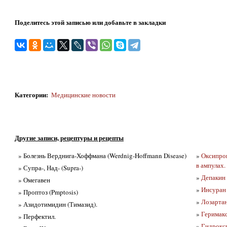
Поделитесь этой записью или добавьте в закладки
Категории
:
Медицинские новости
Другие записи, рецептуры и рецепты
» Болезнь Верднига-Хоффмана (Werdnig-Hoffmann Disease)
»
Оксипрог
в ампулах.
» Супра-, Над- (Supra-)
»
Депакин 
» Омегавен
»
Инсуран
» Проптоз (Pmptosis)
»
Лозартан
» Азидотимидин (Тимазид).
»
Геримак
» Перфектил.
»
Гидрокс