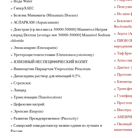
» Вода Water
»
Пенсулин
» ГиперХАЕС
»
Но-шпа 
» Болезнь Минаматы (Minamata Disease)
»
Бекломе
» АСПАРКАМ (Asparcamum)
Beclometha
» Декстран [ср.мол.масса 30000-50000] Маннитол Натрия
»
Аорта (A
хлорид Dextran [average mw 30000-50000] Mannitol Sodium
chloride
»
ПИОН ОБ
народными
» Эноксапарин (Епохараrin)
»
Тиф Брюш
» Уретероцистонеостомия (Ureteroneocystostomy)
»
Аглоссия
» ЯЗВЕННЫЙ НЕСПЕЦИФИЧЕСКИЙ КОЛИТ
»
Дактил- (
» Винпоцетин Пирацетам Vinpocetine Piracetam
»
Протеин
» Диоксидина раствор для инъекций 0,5%.
»
Близнецы
» Стрепсилс
»
Трансфек
» Ланцид
»
Гуанфац
» Транслокация (Translocation)
»
Простен
» Цефазолин натрий.
»
Инолтра.
» Эрепсин (Erepsin)
»
АНЕВРИ
» Развитие Преждевременное (Precocity)
»
Овсяный 
» Самарский онкодиспансер назван одним из лучших в
кишечник
России