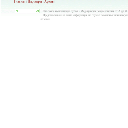
Главная
Партнеры
Архив
|
|
|
Что такое имплантация зубов - Медицинская энциклопедия от А до Я
Представленная на сайте информация не служит заменой очной консуль
лечения.