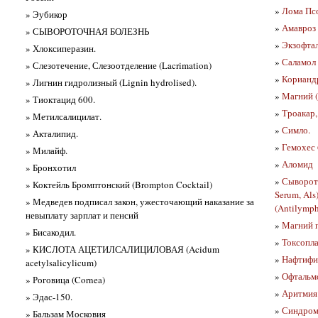
»
Лома Пс
» Эубикор
»
Амавроз 
» СЫВОРОТОЧНАЯ БОЛЕЗНЬ
»
Экзофтал
» Хлоксиперазин.
»
Саламол
» Слезотечение, Слезоотделение (Lacrimation)
»
Корианд
» Лигнин гидролизный (Lignin hydrolised).
»
Магний 
» Тиоктацид 600.
»
Троакар,
» Метилсалицилат.
»
Симло.
» Акталипид.
»
Гемохес
» Милайф.
»
Аломид
» Бронхотил
»
Сыворот
» Коктейль Бромптонский (Brompton Cocktail)
Serum, Al
» Медведев подписал закон, ужесточающий наказание за
(Antilymp
невыплату зарплат и пенсий
»
Магний 
» Бисакодил.
»
Токсопла
» КИСЛОТА АЦЕТИЛСАЛИЦИЛОВАЯ (Acidum
»
Нафтифин
acetylsalicylicum)
»
Офтальм
» Роговица (Cornea)
»
Аритмия
» Эдас-150.
»
Синдром 
» Бальзам Московия