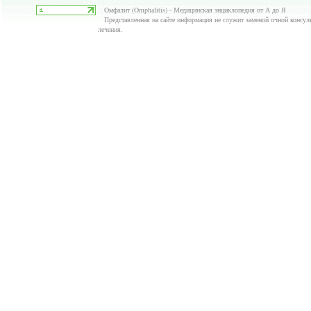
Омфалит (Omphalitis) - Медицинская энциклопедия от А до Я
Представленная на сайте информация не служит заменой очной консуль
лечения.