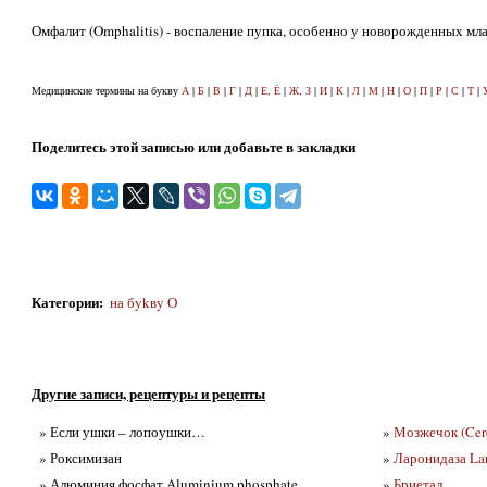
Омфалит (Omphalitis) - воспаление пупка, особенно у новорожденных мл
Медицинские термины на букву
А
|
Б
|
В
|
Г
|
Д
|
Е, Ё
|
Ж, З
|
И
|
К
|
Л
|
М
|
Н
|
О
|
П
|
Р
|
С
|
Т
|
Поделитесь этой записью или добавьте в закладки
Категории
:
на бykвy О
Другие записи, рецептуры и рецепты
» Если ушки – лопоушки…
»
Мозжечок (Cer
» Роксимизан
»
Ларонидаза La
» Алюминия фосфат Aluminium phosphate
»
Бриетал.