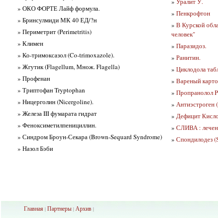
»
Уралит У.
» ОКО ФОРТЕ Лайф формула.
»
Пенкрофтон
» Бринсулмиди МК 40 ЕД/?н
»
В Курской обл
» Периметрит (Perimetritis)
человек"
» Климен
»
Паразидоз.
» Ко-тримоксазол (Co-trimoxazole).
»
Ранитин.
» Жгутик (Flagellum, Множ. Flagella)
»
Циклодола таб
» Профенан
»
Вареный карто
» Триптофан Tryptophan
»
Пропранолол P
» Ницерголин (Nicergoline).
»
Антиэстроген (
» Железа III фумарата гидрат
»
Дефицит Кислор
» Феноксиметилпенициллин.
»
СЛИВА : лечен
» Синдром Броун-Секара (Brown-Sequard Syndrome)
»
Спондилодез (
» Назол Бэби
Главная
Партнеры
Архив
|
|
|