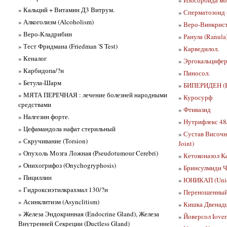
» Кальций + Витамин Д3 Витрум.
»
Сперматозоид 
» Алкоголизм (Alcoholism)
»
Веро-Винкрист
» Веро-Кладрибин
»
Ранула (Ranula
» Тест Фридмана (Friedman 'S Test)
»
Карведилол.
» Кеналог
»
Эргокальцифер
» Карбидопа/?н
»
Пиносол.
» Бетула-Шарм
»
БИПЕРИДЕН (B
» МЯТА ПЕРЕЧНАЯ : лечение болезней народными
»
Куросурф
средствами
»
Фтивазид
» Налгезин форте.
»
Нутрифлекс 48
» Цефамандола нафат стерильный
»
Сустав Височн
» Скручивание (Torsion)
Joint)
» Опухоль Мозга Ложная (Pseudotumour Cerebri)
»
Кетоконазол K
» Онихогрифоз (Onychogryphosis)
»
Бринсулмиди Ч
» Пициллин
»
ЮНИКАП (Uni
» Гидроксиэтилкрахмал 130/?н
»
Переношенный 
» Асинклитизм (Asynclitism)
»
Кишка Двенадц
» Железа Эндокринная (Endocrine Gland), Железа
»
Йоверсол Iover
Внутренней Секреции (Ductless Gland)