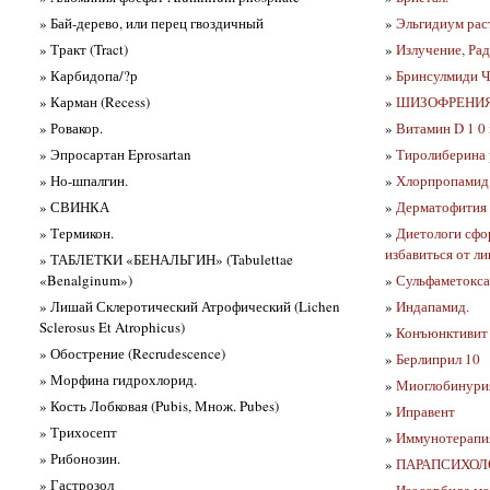
» Бай-дерево, или перец гвоздичный
»
Эльгидиум раст
» Тракт (Tract)
»
Излучение, Рад
» Карбидопа/?р
»
Бринсулмиди Ч
» Карман (Recess)
»
ШИЗОФРЕНИ
» Ровакор.
»
Витамин D 1 0
» Эпросартан Eprosartan
»
Тиролиберина 
» Но-шпалгин.
»
Хлорпропамид
» СВИНКА
»
Дерматофития 
» Термикон.
»
Диетологи сфо
избавиться от л
» ТАБЛЕТКИ «БЕНАЛЬГИН» (Tabulettae
«Benalginum»)
»
Сульфаметокса
» Лишай Склеротический Атрофический (Lichen
»
Индапамид.
Sclerosus Et Atrophicus)
»
Конъюнктивит 
» Обострение (Recrudescence)
»
Берлиприл 10
» Морфина гидрохлорид.
»
Миоглобинурия
» Кость Лобковая (Pubis, Множ. Pubes)
»
Иправент
» Трихосепт
»
Иммунотерапия
» Рибонозин.
»
ПАРАПСИХОЛ
» Гастрозол
»
Изосорбида мон