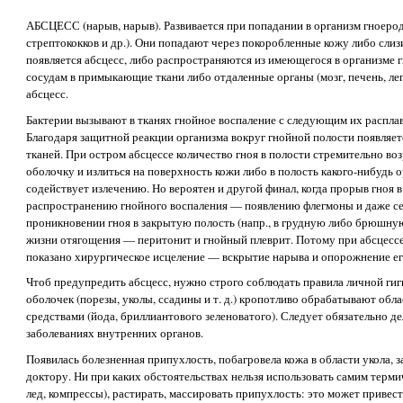
АБСЦЕСС (нарыв, нарыв). Развивается при попадании в организм гноерод
стрептококков и др.). Они попадают через покоробленные кожу либо слиз
появляется абсцесс, либо распространяются из имеющегося в организме 
сосудам в примыкающие ткани либо отдаленные органы (мозг, печень, ле
абсцесс.
Бактерии вызывают в тканях гнойное воспаление с следующим их распла
Благодаря защитной реакции организма вокруг гнойной полости появляе
тканей. При остром абсцессе количество гноя в полости стремительно в
оболочку и излиться на поверхность кожи либо в полость какого-нибудь ор
содействует излечению. Но вероятен и другой финал, когда прорыв гноя
распространению гнойного воспаления — появлению флегмоны и даже се
проникновении гноя в закрытую полость (напр., в грудную либо брюшну
жизни отягощения — перитонит и гнойный плеврит. Потому при абсцессе, 
показано хирургическое исцеление — вскрытие нарыва и опорожнение ег
Чтоб предупредить абсцесс, нужно строго соблюдать правила личной ги
оболочек (порезы, уколы, ссадины и т. д.) кропотливо обрабатывают об
средствами (йода, бриллиантового зеленоватого). Следует обязательно д
заболеваниях внутренних органов.
Появилась болезненная припухлость, побагровела кожа в области укола, 
доктору. Ни при каких обстоятельствах нельзя использовать самим терм
лед, компрессы), растирать, массировать припухлость: это может привес