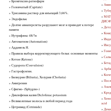
» Бромгексин-ратиофарм
»
Амин
» Головчатый (Capitate)
»
Тубе
» Трисамина раствор для инъекций 3,66%.
»
МАТ
» Эндофальк
ДИСФ
» Долгие авиаперелеты разрушают мозг и приводят к потере
»
Детс
памяти
»
Кокк
» Нутрифлекс 48/?н
»
Индо
» Автоматизм (Automatism)
»
Инсу
» Аддамель Н.
»
Гони
» Правила выбора корректирующего белья: основные моменты
»
Саль
» Кетон (Ketone)
»
Бета
» Судорога (Convulsion)
»
Арби
» Гастрофунгин.
»
Коги
» Билиурия (Biliuria), Холурия (Choluria)
»
После
» Амигренин
»
Азал
» Сфигмо- (Sphygmo-)
»
Кред
» Диклофенак калия Diclofenac potassium
»
Хено
» Великолепные волосы в любой период года
acid
» Цетримид (Cetrimide)
»
Дека