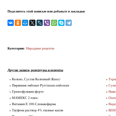
Поделитесь этой записью или добавьте в закладки
Категории
:
Народные рецепты
Другие записи, рецептуры и рецепты
» Колено, Сустав Коленный (Knee)
»
Тера
» Пирвиния эмбонат Pyrvinium embonate
»
Суль
» Гризеофульвин-форте
»
Нико
» МАМЕКС 2 плюс.
»
Озон
» Витамин E 100-Словакофарма
»
Виде
» Тауфона раствор 4% глазные капли
»
БЕНЗ