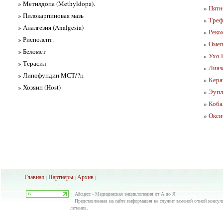
» Метилдопа (Methyldopa).
»
Пятн
» Пилокарпиновая мазь
»
Треф
» Аналгезия (Analgesia)
»
Реко
» Рисполепт.
»
Омеп
» Беломет
»
Ухо 
» Терасил
»
Лиаза
» Липофундин МСТ/?н
»
Керат
» Хозяин (Host)
»
Эупл
»
Коба
»
Окси
Главная
Партнеры
Архив
|
|
|
Абсцесс - Медицинская энциклопедия от А до Я
Представленная на сайте информация не служит заменой очной консуль
лечения.