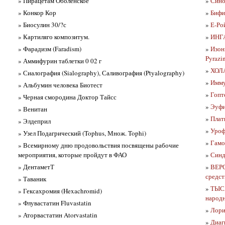
» Пирацетам Оболенское
»
Сино
» Конкор Кор
»
Биф
» Биосулин 30/?с
»
Е-Ро
» Картиляго композитум.
»
ИНГА
» Фарадизм (Faradism)
»
Изон
Pyrazi
» Аммифурин таблетки 0 02 г
»
ХОЛ
» Сиалография (Sialography), Саливография (Ptyalography)
»
Имму
» Альбумин человека Биотест
»
Гопт
» Черная смородина Доктор Тайсс
»
Эуфи
» Венитан
»
Плат
» Элдеприл
»
Уроф
» Узел Подагрический (Tophus, Множ. Tophi)
»
Гамо
» Всемирному дню продовольствия посвящены рабочие
мероприятия, которые пройдут в ФАО
»
Синд
» ДентаметТ
»
ВЕРО
средст
» Таваник
»
ТЫСЯ
» Гексахромия (Hexachromid)
народ
» Флувастатин Fluvastatin
»
Лори
» Аторвастатин Atorvastatin
»
Диаг