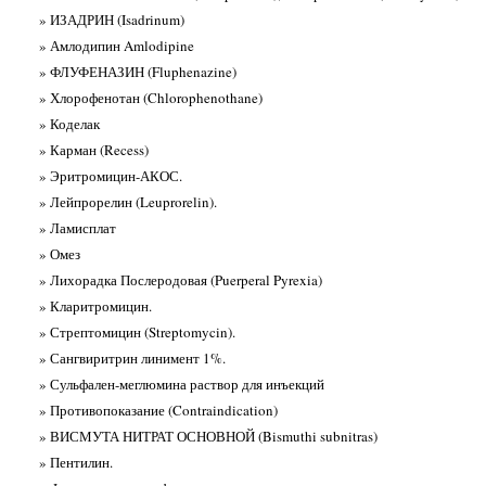
» ИЗАДРИН (Isadrinum)
» Амлодипин Amlodipine
» ФЛУФЕНАЗИН (Fluphenazine)
» Хлорофенотан (Chlorophenothane)
» Коделак
» Карман (Recess)
» Эритромицин-АКОС.
» Лейпрорелин (Leuprorelin).
» Ламисплат
» Омез
» Лихорадка Послеродовая (Puerperal Pyrexia)
» Кларитромицин.
» Стрептомицин (Streptomycin).
» Сангвиритрин линимент 1%.
» Сульфален-меглюмина раствор для инъекций
» Противопоказание (Contraindication)
» ВИСМУТА НИТРАТ ОСНОВНОЙ (Bismuthi subnitras)
» Пентилин.