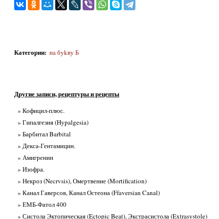
Категории
:
нa бykвy Б
Другие записи, рецептуры и рецепты
» Кофицил-плюс.
» Гипалгезия (Hypalgesia)
» Барбитал Barbital
» Декса-Гентамицин.
» Амигренин
» Изофра.
» Некроз (Necrvsis), Омертвение (Mortification)
» Канал Гаверсов, Канал Остеона (Ffaversian Canal)
» ЕМБ-Фатол 400
» Систола Эктопическая (Ectopic Beat), Экстрасистола (Extrasystole)