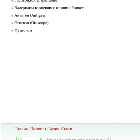
» Рисперидон Risperidone
» Валерианы корневищ с корнями брикет
» Антиген (Antigen)
» Отоскоп (Otoscope)
» Фунголон
Главная
Партнеры
Архив
Ста
тьи
|
|
|
|
Бенгин - Медицинская энциклопедия от А до Я |