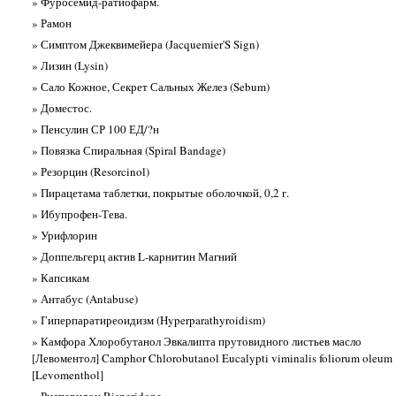
» Фуросемид-ратиофарм.
» Рамон
» Симптом Джеквимейера (Jacquemier'S Sign)
» Лизин (Lysin)
» Сало Кожное, Секрет Сальных Желез (Sebum)
» Доместос.
» Пенсулин СР 100 ЕД/?н
» Повязка Спиральная (Spiral Bandage)
» Резорцин (Resorcinol)
» Пирацетама таблетки, покрытые оболочкой, 0,2 г.
» Ибупрофен-Тева.
» Урифлорин
» Доппельгерц актив L-карнитин Магний
» Капсикам
» Антабус (Antabuse)
» Гиперпаратиреоидизм (Hyperparathyroidism)
» Камфора Хлоробутанол Эвкалипта прутовидного листьев масло
[Левоментол] Camphor Chlorobutanol Eucalypti viminalis foliorum oleum
[Levomenthol]