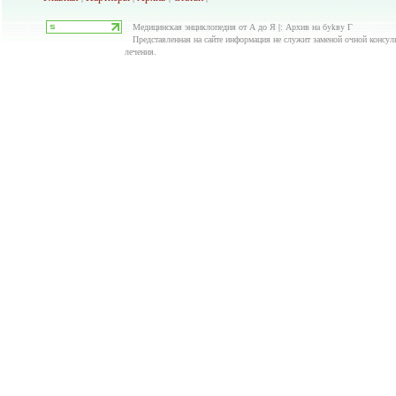
Медицинская энциклопедия от А до Я |: Архив нa бykвy Г
Представленная на сайте информация не служит заменой очной консуль
лечения.