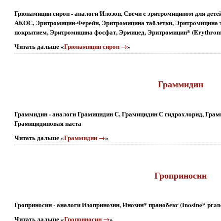
Грюнамицин сироп - аналоги Илозон, Свечи с эритромицином для дете
АКОС, Эритромицин-Ферейн, Эритромицина таблетки, Эритромицина
покрытием, Эритромицина фосфат, Эрмицед, Эритромицин* (Erythrom
Читать дальше «
Грюнамицин сироп →
»
Граммидин
Граммидин - аналоги Грамицидин С, Грамицидин С гидрохлорид, Грами
Грамицидиновая паста
Читать дальше «
Граммидин →
»
Гроприносин
Гроприносин - аналоги Изопринозин, Инозин* пранобекс (Inosine* pran
Читать дальше «
Гроприносин →
»