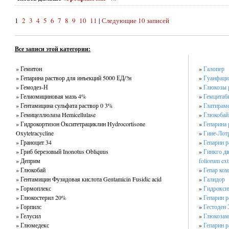
1
2
3
4
5
6
7
8
9
10
11
|
Следующие 10 записей
Все записи этой категории:
» Гемитон
»
Галопер
» Гепарина раствор для инъекций 5000 ЕД/?н
»
Гуанфаци
» Гемодез-Н
»
Глюкозы 
» Гелиомициновая мазь 4%
»
Гемцитаби
» Гентамицина сульфата раствор 0 3%
»
Глатирамер
» Гемицеллюлаза Hemicellulase
»
Глюкобай
» Гидрокортизон Окситетрациклин Hydrocortisone
»
Гепарина 
Oxytetracycline
»
Гине-Лот
» Граноцит 34
»
Гепарин р
» Гриб березовый Inonotus Obliquus
»
Гинкго дв
» Деприм
foliorum ext
» Глюкобай
»
Гепар ко
» Гентамицин Фузидовая кислота Gentamicin Fusidic acid
»
Галидор
» Гормоплекс
»
Гидрокси
» Глюкостерил 20%
»
Гепарин р
» Горпилс
»
Гестоден 
» Гелусил
»
Глюкозам
» Глюмедекс
»
Гепарин р