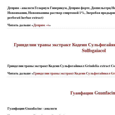
Деприм - аналоги Гелариум Гиперикум, Деприм форте, Доппельгерц Не
Новоиманин, Новоиманина раствор спиртовой 1%, Зверобоя продыряв
perforati herbae extract)
Читать дальше «
Деприм →
»
Гринделии травы экстракт Кодеин Сульфогайяко
Sulfogaiacol
Гринделии травы экстракт Кодеин Сульфогайякол Grindelia extract Cod
Читать дальше «
Гринделии травы экстракт Кодеин Сульфогайякол Grin
Гуанфацин Guanfaci
Гуанфацин Guanfacine - аналоги