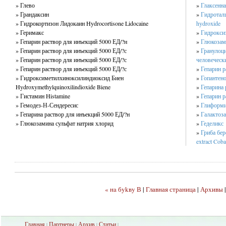
» Глево
»
Глаксенна
» Грандаксин
»
Гидроталц
» Гидрокортизон Лидокаин Hydrocortisone Lidocaine
hydroxide
» Геримакс
»
Гидрокси
» Гепарин раствор для инъекций 5000 ЕД/?н
»
Глюкозам
» Гепарин раствор для инъекций 5000 ЕД/?с
»
Гранулоц
» Гепарин раствор для инъекций 5000 ЕД/?с
человеческ
» Гепарин раствор для инъекций 5000 ЕД/?с
»
Гепарин р
» Гидроксиметилхиноксилиндиоксид Биен
»
Гопантено
Hydroxymethylquinoxilindioxide Biene
»
Гепарина 
» Гистамин Histamine
»
Гепарин р
» Гемодез-Н-Сендересис
»
Глиформ
» Гепарина раствор для инъекций 5000 ЕД/?н
»
Галактоза
» Глюкозамина сульфат натрия хлорид
»
Геделикс
»
Гриба бер
extract Coba
« нa бykвy В
|
Главная страница
|
Архивы
Главная
Партнеры
Архив
Ста
тьи
|
|
|
|