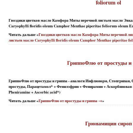
foliorum ol
Гвоздики цветков масло Камфора Мяты перечной листьев масло Эвка
Caryophylli floridis oleum Camphor Menthae piperitae foliorum oleum Eu
Читать дальше «
Гвоздики цветков масло Камфора Мяты перечной ли
листьев масло Caryophylli floridis oleum Camphor Menthae piperitae fo
ГриппоФлю от простуды и
ГриппоФлю от простуды и гриппа - аналоги Инфлюнорм, Стопгрипан, 
простуды, Парацетамол* + Фенилэфрин + Фенирамин + Аскорбиновая ки
Pheniramine + Ascorbic acid*)
Читать дальше «
ГриппоФлю от простуды и гриппа →
»
Грюнамицин сироп