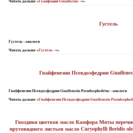
Читать дальше «
Гуанфацин Guanfacine →
»
Густель
Густель - аналоги
Читать дальше «
Густель →
»
Гвайфенезин Псевдоэфедрин Guaifenes
Гвайфенезин Псевдоэфедрин Guaifenesin Pseudoephedrine - аналоги
Читать дальше «
Гвайфенезин Псевдоэфедрин Guaifenesin Pseudoephed
Гвоздики цветков масло Камфора Мяты перечн
прутовидного листьев масло Caryophylli floridis o